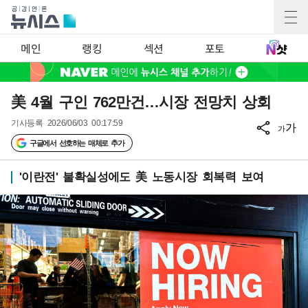
메인
랭킹
섹션
포토
美 4월 구인 762만건…시장 전망치 상회
기사등록
2026/06/03 00:17:59
가
가
구글에서 선호하는 매체로 추가
'이란전' 불확실성에도 美 노동시장 회복력 보여