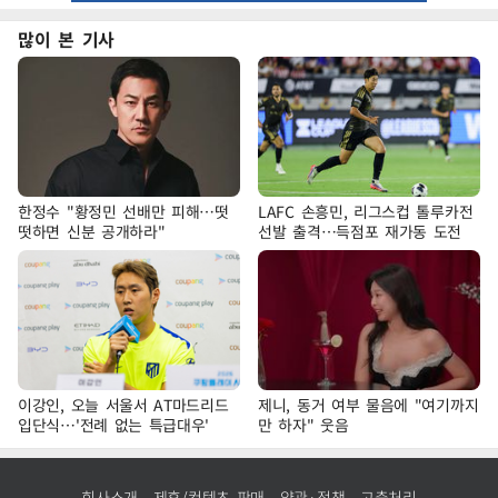
많이 본 기사
한정수 "황정민 선배만 피해…떳
LAFC 손흥민, 리그스컵 톨루카전
떳하면 신분 공개하라"
선발 출격…득점포 재가동 도전
이강인, 오늘 서울서 AT마드리드
제니, 동거 여부 물음에 "여기까지
입단식…'전례 없는 특급대우'
만 하자" 웃음
회사소개
제휴/컨텐츠 판매
약관·정책
고충처리