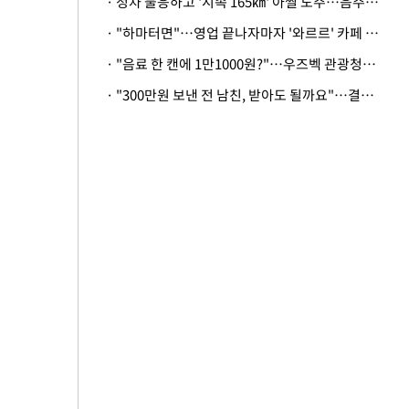
· 정차 불응하고 '시속 165㎞' 아찔 도주…음주운전자 체포
· "하마터면"…영업 끝나자마자 '와르르' 카페 테라스 덮친 대리석 외벽
· "음료 한 캔에 1만1000원?"…우즈벡 관광청까지 나섰다, 유튜버 폭로 후폭풍
· "300만원 보낸 전 남친, 받아도 될까요"…결혼 앞둔 예비신부의 뜻밖 고충