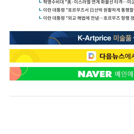
혁명수비대 "美·이스라엘 연계 화물선 타격…미군
이란 대통령 "호르무즈서 日선박 원활하게 통행할 
이란 대통령 "외교 해법에 전념…호르무즈 항행 