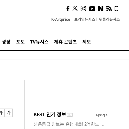
계…'고급 가요'의 주체적
영토
K-Artprice
프라임뉴시스
위클리뉴시스
광장
포토
TV뉴시스
제휴 콘텐츠
제보