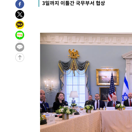
3일까지 이틀간 국무부서 협상
-28606초 전 >
[속보]산업장관 "李정부, 원전 반대 안해…안정 전력 위
-27303초 전 >
[속보]경찰, '홍명보 선임 논란' 대한축구협회·축구회관 
색
-26690초 전 >
[속보]산업장관 "美무역법 제301조 과잉생산 결과 발표 8
상
-26483초 전 >
[속보]코스피 매도사이드카 발동…4%대 급락
-25755초 전 >
[속보]전남광주 초대 시민추천 부시장에 백승주·윤난실
-23316초 전 >
서울 열대야 15일째 지속…비공식 '초열대야' 30도 넘어
-21883초 전 >
[속보]코스닥, 2.15포인트(0.27%) 내린 797.44 출발
-21866초 전 >
[속보]코스피, 119.51포인트(1.81%) 내린 6478.75 개
-18313초 전 >
6월 경상수지 497.3억 달러…두 달 연속 사상 최대
-18264초 전 >
서울 낮 39도 '폭염중대경보'…40도 관측 가능성도
-15626초 전 >
미 워싱턴주 스포캔 시의 통제불능 3개 산불, 방화선 일부
-7799초 전 >
[속보] 호르무즈 해협 이란-오만 협상 기대속 뉴욕증시 혼조
우 0.49%↑
-6154초 전 >
[속보] 이란 대통령 "지금 최고지도자와 소통하기가 매우 
임 3년 인터뷰
2시간 전 >
[속보] "이란-오만, 호르무즈 해협 통행 항로 합의" 이란 외