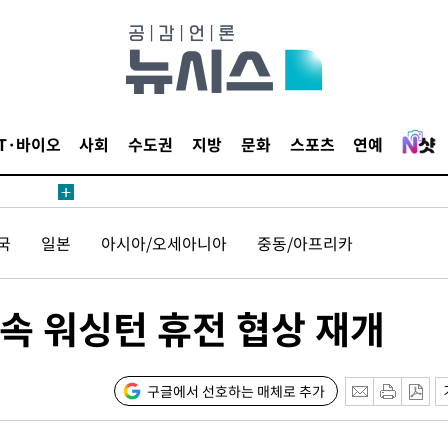
해 불가피"
등 압수수
월 중 예
IT·바이오
사회
수도권
지방
문화
스포츠
연예
장
국
일본
아시아/오세아니아
중동/아프리카
 구축
속 워싱턴 휴전 협상 재개
 마감 다
어려워" 취
무부 대변인
구글에서 선호하는 매체로 추가
 위협"
 수용할까