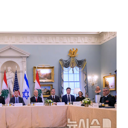
해 불가피"
등 압수수
월 중 예
장
 구축
 마감 다
어려워" 취
무부 대변인