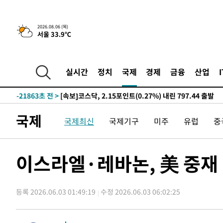
-28586초 전 >
[속보]산업장관 "李정부, 원전 반대 안해…안정 전력 위
-27283초 전 >
[속보]경찰, '홍명보 선임 논란' 대한축구협회·축구회관 
2026.08.06 (목)
서울 33.9℃
색
-26670초 전 >
[속보]산업장관 "美무역법 제301조 과잉생산 결과 발표 8
상
-26463초 전 >
[속보]코스피 매도사이드카 발동…4%대 급락
-25735초 전 >
[속보]전남광주 초대 시민추천 부시장에 백승주·윤난실
실시간
정치
국제
경제
금융
산업
-23296초 전 >
서울 열대야 15일째 지속…비공식 '초열대야' 30도 넘어
-21863초 전 >
[속보]코스닥, 2.15포인트(0.27%) 내린 797.44 출발
-21846초 전 >
[속보]코스피, 119.51포인트(1.81%) 내린 6478.75 개
국제
국제최신
국제기구
미주
유럽
중
-18293초 전 >
6월 경상수지 497.3억 달러…두 달 연속 사상 최대
-18244초 전 >
서울 낮 39도 '폭염중대경보'…40도 관측 가능성도
-15606초 전 >
미 워싱턴주 스포캔 시의 통제불능 3개 산불, 방화선 일부
이스라엘·레바논, 美 중재 
-7779초 전 >
[속보] 호르무즈 해협 이란-오만 협상 기대속 뉴욕증시 혼조
우 0.49%↑
-6134초 전 >
[속보] 이란 대통령 "지금 최고지도자와 소통하기가 매우 
임 3년 인터뷰
등록 2026.06.03 01:49:19
수정 2026.06.03 06:02:25
2시간 전 >
[속보] "이란-오만, 호르무즈 해협 통행 항로 합의" 이란 외
-32108초 전 >
트럼프, 한국계 진보 주지사 후보 맹공…"공산주의가 최대
-32086초 전 >
"美간섭에 합의 지연"…트럼프, '이란 호르무즈 통제권'