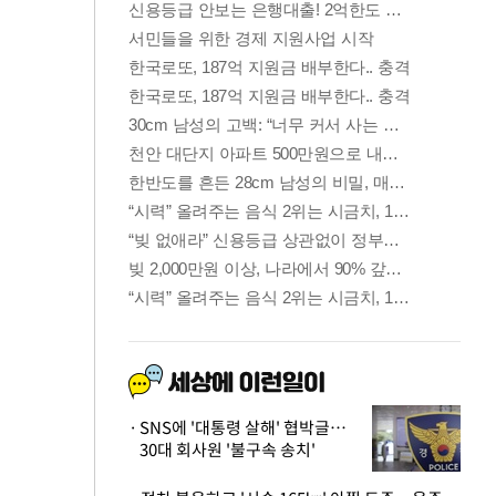
SNS에 '대통령 살해' 협박글…
30대 회사원 '불구속 송치'