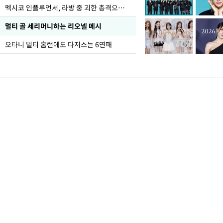
멕시코 인플루언서, 라방 중 괴한 총격으로 사망
멀티 골 세리머니하는 리오넬 메시
오타니 멀티 홈런에도 다저스는 6연패