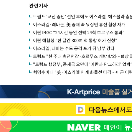
관련기사
트럼프 '교전 중단' 선언 후에도 이스라엘·헤즈볼라 충
이스라엘·레바논, 美 중재 속 워싱턴 휴전 협상 재개
이란 IRGC "24시간 동안 선박 24척 호르무즈 통과"
이란 해협청 "한 달간 300여 척 통항 허가 신청"
이스라엘, 레바논 수도 공격 포기 뒤 남부 강타
트럼프 "한 주내 휴전연장·호르무즈 개방 합의…협상 잘
"트럼프 행정부, 중재국 오만에 '이란과 단교하라' 압박"
혁명수비대 "美·이스라엘 연계 화물선 타격…미군 이란