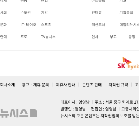
경제
금융
산업
아트클럽
기고
사회
수도권
지방
인터뷰
기획특집
문화
IT·바이오
스포츠
섹션코너
데일리뉴시
연예
포토
TV뉴시스
인사
부고
동정
회사소개
광고 · 제휴 문의
제휴사 안내
콘텐츠 판매
저작권 규약
고
대표이사 : 염영남
주소 : 서울 중구 퇴계로 1
발행인 : 염영남
편집인 : 염영남
고충처리인
뉴시스의 모든 콘텐츠는 저작권법의 보호를 받는 바, 무