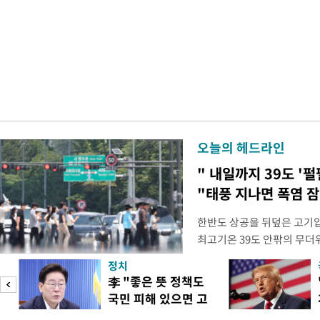
오늘의 헤드라인
" 내일까지 39도 '펄
"태풍 지나면 폭염 잠
한반도 상공을 뒤덮은 고기압
최고기온 39도 안팎의 무더
'돌핀'이 지나며 기압계가 
정치
으로 주춤할 것으로 기상청은
李 "좋은 뜻 정책도
정례 브리핑을 열고 이같이 
국민 피해 있으면 고
관은 "상층까지 잘 연결된 
이
쳐야"