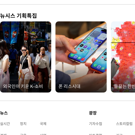
뉴시스 기획특집
외국인이 키운 K-소비
폰 리스시대
들끓는 한
뉴스
광장
실시간
정치
국제
기자수첩
스토리칼럼