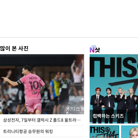
많이 본 사진
컴백하는 스키즈
오세훈 "용산어린이정원
삼성전자, 7일부터 갤럭시 Z 폴드8 울트라·폴드8·플립8 출시
어"
트리니티항공 승무원의 워킹