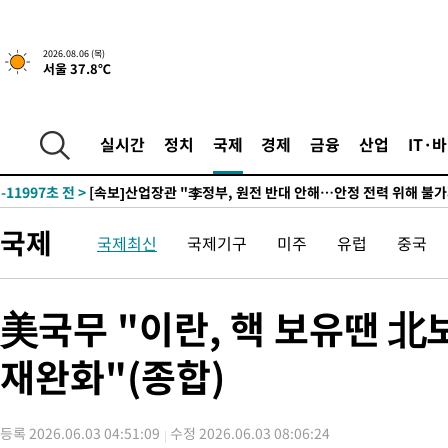
-26216초 전 >
"여기 떨어졌다"…다누리, 스페이스X 로켓 달 충돌 흔적 포착
-23261초 전 >
손흥민, 5경기 연속골 실패…LAFC는 승부차기 끝 과달라하라
2026.08.06 (목)
서울 37.8℃
-15862초 전 >
내일까지 39도 '펄펄'…기상청 "태풍 지나며 폭염 잠시 꺾인다
-15499초 전 >
트럼프, 한국계 진보 주지사 후보 맹공…"공산주의가 최대 위협
-15477초 전 >
"美간섭에 합의 지연"…트럼프, '이란 호르무즈 통제권' 수용
실시간
정치
국제
경제
금융
산업
IT·
-11997초 전 >
[속보]산업장관 "李정부, 원전 반대 안해…안정 전력 위해 불가
-10694초 전 >
[속보]경찰, '홍명보 선임 논란' 대한축구협회·축구회관 등 압
색
-10081초 전 >
[속보]산업장관 "美무역법 제301조 과잉생산 결과 발표 8월 중
국제
국제최신
국제기구
미주
유럽
중국
상
-9874초 전 >
[속보]코스피 매도사이드카 발동…4%대 급락
-9146초 전 >
[속보]전남광주 초대 시민추천 부시장에 백승주·윤난실
-6707초 전 >
서울 열대야 15일째 지속…비공식 '초열대야' 30도 넘어
美국무 "이란, 핵 보유땐 北
-5274초 전 >
[속보]코스닥, 2.15포인트(0.27%) 내린 797.44 출발
재완화"(종합)
-5257초 전 >
[속보]코스피, 119.51포인트(1.81%) 내린 6478.75 개장
-1704초 전 >
6월 경상수지 497.3억 달러…두 달 연속 사상 최대
-1655초 전 >
서울 낮 39도 '폭염중대경보'…40도 관측 가능성도
등록 2026.06.03 04:51:09
수정 2026.06.03 08:06:24
16분 전 >
미 워싱턴주 스포캔 시의 통제불능 3개 산불, 방화선 일부 구축