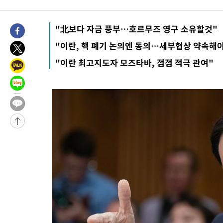
2시간 전 >
[속보] 호르무즈 해협 이란-오만 협상 기대속 뉴욕증시 혼조 마감 다
0.49%↑
-28842초 전 >
[속보]코스닥, 800p 회복…0.26% 오른 801.67 마감
"北보다 자금 풍부…호르무즈 영구 소유할것"
-28772초 전 >
[속보]코스피, 301.88포인트(4.58%) 내린 6296.38 마감
"이란, 핵 폐기 논의엔 동의…세부협상 약속해
-28637초 전 >
[속보]원·달러 환율, 0.7원 내린 1423.8원 마감
"이란 최고지도자 모즈타바, 점점 적극 관여"
-26236초 전 >
"여기 떨어졌다"…다누리, 스페이스X 로켓 달 충돌 흔적 포착
-23281초 전 >
손흥민, 5경기 연속골 실패…LAFC는 승부차기 끝 과달라하라
-15882초 전 >
내일까지 39도 '펄펄'…기상청 "태풍 지나며 폭염 잠시 꺾인다
-15519초 전 >
트럼프, 한국계 진보 주지사 후보 맹공…"공산주의가 최대 위협
-15497초 전 >
"美간섭에 합의 지연"…트럼프, '이란 호르무즈 통제권' 수용
-12017초 전 >
[속보]산업장관 "李정부, 원전 반대 안해…안정 전력 위해 불가
-10714초 전 >
[속보]경찰, '홍명보 선임 논란' 대한축구협회·축구회관 등 압
색
-10101초 전 >
[속보]산업장관 "美무역법 제301조 과잉생산 결과 발표 8월 중
상
-9894초 전 >
[속보]코스피 매도사이드카 발동…4%대 급락
-9166초 전 >
[속보]전남광주 초대 시민추천 부시장에 백승주·윤난실
-6727초 전 >
서울 열대야 15일째 지속…비공식 '초열대야' 30도 넘어
-5294초 전 >
[속보]코스닥, 2.15포인트(0.27%) 내린 797.44 출발