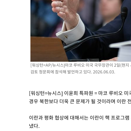
-5277초 전 >
[속보]코스피, 119.51포인트(1.81%) 내린 6478.75 개장
-1724초 전 >
6월 경상수지 497.3억 달러…두 달 연속 사상 최대
-1675초 전 >
서울 낮 39도 '폭염중대경보'…40도 관측 가능성도
16분 전 >
미 워싱턴주 스포캔 시의 통제불능 3개 산불, 방화선 일부 구축
2시간 전 >
[속보] 호르무즈 해협 이란-오만 협상 기대속 뉴욕증시 혼조 마감 다
0.49%↑
[워싱턴=AP/뉴시스]마코 루비오 미국 국무장관이 2일(현지
검토 청문회에 참석해 발언하고 있다. 2026.06.03.
[워싱턴=뉴시스] 이윤희 특파원 = 마코 루비오 미
경우 북한보다 더욱 큰 문제가 될 것이라며 이란 
이란과 평화 협상에 대해서는 이란이 핵 프로그램
냈다.