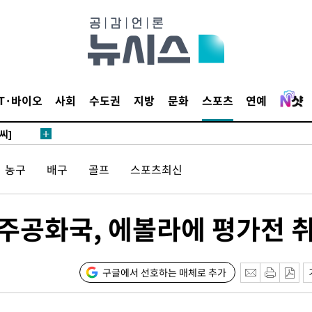
 4.1%로
말고 과감히
쪽 아웃바
하향
재난지역 선
IT·바이오
사회
수도권
지방
문화
스포츠
연예
희망지 못
씨]
 대응"
농구
배구
골프
스포츠최신
민주공화국, 에볼라에 평가전 
쳐
구글에서 선호하는 매체로 추가
기소