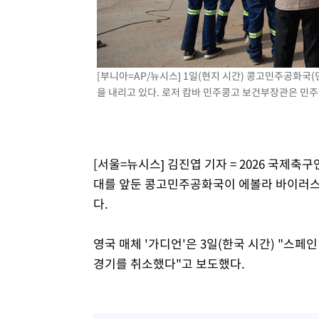
1시간 전 >
[속보]원·달러 환율, 7.7원 내린 1416.1원 마감
1시간 전 >
[속보] 노원서 40.1도 관측…서울, 2018년 이후 첫 40도
2시간 전 >
[속보]종합특검, '계엄 수용공간 확보' 신용해 前교정본부장 
[부니아=AP/뉴시스] 1일(현지 시간) 콩고민주공화국
2시간 전 >
외신들도 주목한 韓축구 파문…"국민적 공분에 수사 재개"
을 내리고 있다. 로저 캄바 민주콩고 보건부장관은 민주콩
2시간 전 >
11시간 압수수색에 성접대 파문까지…'쑥대밭' 된 축구협회
2시간 전 >
[속보]규제합리화위원회 부위원장에 김태유 서울대 공대 교
후임
[서울=뉴시스] 김진엽 기자 = 2026 국제축구
대를 앞둔 콩고민주공화국이 에볼라 바이러스
다.
영국 매체 '가디언'은 3일(한국 시간) "스
경기를 취소했다"고 보도했다.