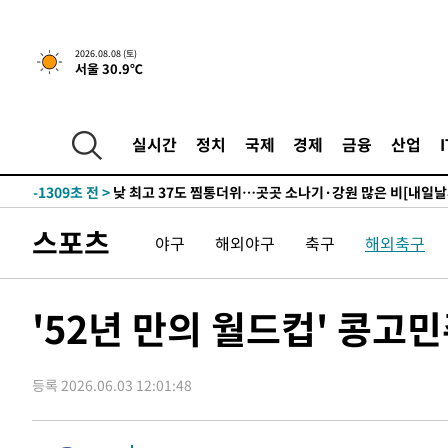
하향수정 (2보)
-16895초 전 >
[속보] 미 사업체, 일자리 7월에 2.3만 개 줄어…실업률은
↓
-12758초 전 >
[속보]이 대통령 "부동산 공급 기존 사고방식 매달리지 
2026.08.08 (토)
서울 30.9℃
실천"
-11843초 전 >
이란, "오만과 '중앙 단일 루트' 합의…북쪽 인바운드·남
운드는 임시"
-3411초 전 >
"낮 기온 소폭 하락"…수도권 폭염중대경보, 폭염경보로 
-3375초 전 >
[속보]이 대통령, '호우피해' 안동·의성 관할 4개 면 특별
실시간
정치
국제
경제
금융
산업
포
-3338초 전 >
[단독]중수청 지원 검사들, 정원 초과 시 낮은 계급 임용…
갈 수도
-1309초 전 >
낮 최고 37도 찜통더위…곳곳 소나기·강원 많은 비[내일날
6분 전 >
SK하이닉스, 용인·청주 팹에 54조 투자…"AI 메모리 수요 선제
스포츠
야구
해외야구
축구
해외축구
58분 전 >
여자배구 이재영·이다영 자매, 아제르바이잔 투란VC 입단
1시간 전 >
외국인 심판 성 접대 7경기 들여다보니…한국 축구 '5승 2무'
1시간 전 >
[속보]코스닥, 2.86포인트(0.36%) 내린 798.81마감
'52년 만의 월드컵' 콩고
1시간 전 >
[속보]코스피, 6200선 약보합…0.60% 내린 6258.77에 마
1시간 전 >
[속보]원·달러 환율, 7.7원 내린 1416.1원 마감
등록 2026.06.03 12:01:48
1시간 전 >
[속보] 노원서 40.1도 관측…서울, 2018년 이후 첫 40도
2시간 전 >
[속보]종합특검, '계엄 수용공간 확보' 신용해 前교정본부장 
2시간 전 >
외신들도 주목한 韓축구 파문…"국민적 공분에 수사 재개"