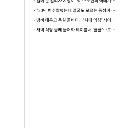
· 엘베 문 열리자 지팡이 '퍽'…노인의 택배기사 폭행 이유
· "20년 병수발했는데 얼굴도 모르는 동생이 유산 절반을"…배다른 형제 상속권 있을까
· 냄비 태우고 욕실 물바다…'치매 의심' 시어머니 검사 권유했다가 '날벼락'
· 새벽 식당 몰래 들어와 테이블서 '쿨쿨'…토사물 남기고 사라진 남성