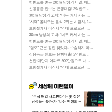
"주식 매일 사고판다"는 美 젊은
남성들…64%가 "나는 인생의
패배자“