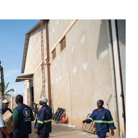
수…이병태
지(종합)
0.3만개
 4.1%로
말고 과감히
쪽 아웃바
하향
재난지역 선
희망지 못
씨]
 대응"
쳐