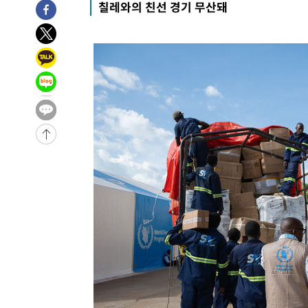
칠레와의 친선 경기 무산돼
2시간 전 >
11시간 압수수색에 성접대 파문까지…'쑥대밭' 된 축구협회
2시간 전 >
[속보]규제합리화위원회 부위원장에 김태유 서울대 공대 교
후임
-20328초 전 >
이강인, 폭염 속 AT마드리드 첫 훈련…80명 식사 대접까
-17467초 전 >
미 사업체 일자리, 7월에 2.3만개 순감하고 그 전 2개월 1
하향수정 (2보)
-16915초 전 >
[속보] 미 사업체, 일자리 7월에 2.3만 개 줄어…실업률은
↓
-12778초 전 >
[속보]이 대통령 "부동산 공급 기존 사고방식 매달리지 
실천"
-11863초 전 >
이란, "오만과 '중앙 단일 루트' 합의…북쪽 인바운드·남
운드는 임시"
-3431초 전 >
"낮 기온 소폭 하락"…수도권 폭염중대경보, 폭염경보로 
-3395초 전 >
[속보]이 대통령, '호우피해' 안동·의성 관할 4개 면 특별
포
-3358초 전 >
[단독]중수청 지원 검사들, 정원 초과 시 낮은 계급 임용…
갈 수도
-1329초 전 >
낮 최고 37도 찜통더위…곳곳 소나기·강원 많은 비[내일날
6분 전 >
SK하이닉스, 용인·청주 팹에 54조 투자…"AI 메모리 수요 선제
58분 전 >
여자배구 이재영·이다영 자매, 아제르바이잔 투란VC 입단
1시간 전 >
외국인 심판 성 접대 7경기 들여다보니…한국 축구 '5승 2무'
1시간 전 >
[속보]코스닥, 2.86포인트(0.36%) 내린 798.81마감
1시간 전 >
[속보]코스피, 6200선 약보합…0.60% 내린 6258.77에 마