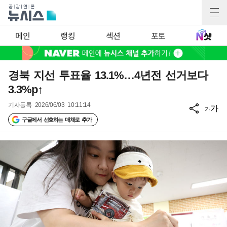
메인
랭킹
섹션
포토
경북 지선 투표율 13.1%…4년전 선거보다
3.3%p↑
기사등록
2026/06/03 10:11:14
가
가
구글에서 선호하는 매체로 추가