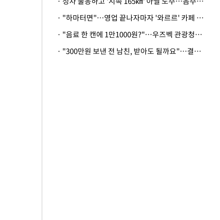
· 정차 불응하고 '시속 165㎞' 아찔 도주…음주운전자 체포
· "하마터면"…영업 끝나자마자 '와르르' 카페 테라스 덮친 대리석 외벽
· "음료 한 캔에 1만1000원?"…우즈벡 관광청까지 나섰다, 유튜버 폭로 후폭풍
· "300만원 보낸 전 남친, 받아도 될까요"…결혼 앞둔 예비신부의 뜻밖 고충