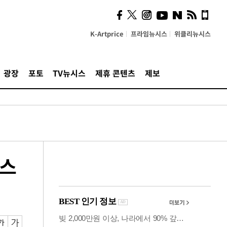
계…'고급 가요'의 주체적
영토
K-Artprice
프라임뉴시스
위클리뉴시스
광장
포토
TV뉴시스
제휴 콘텐츠
제보
오스