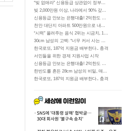
SNS에 '대통령 살해' 협박글…
30대 회사원 '불구속 송치'