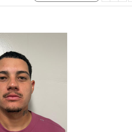
 수용할까
해 불가피"
등 압수수
월 중 예
장
구축
 마감 다
 취임 3
무부 대변인