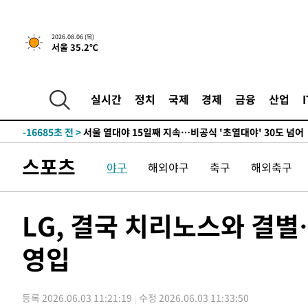
-21975초 전 >
[속보]산업장관 "李정부, 원전 반대 안해…안정 전력 위
-20672초 전 >
[속보]경찰, '홍명보 선임 논란' 대한축구협회·축구회관 
2026.08.06 (목)
서울 35.2℃
색
-20059초 전 >
[속보]산업장관 "美무역법 제301조 과잉생산 결과 발표 8
상
-19852초 전 >
[속보]코스피 매도사이드카 발동…4%대 급락
-19124초 전 >
[속보]전남광주 초대 시민추천 부시장에 백승주·윤난실
실시간
정치
국제
경제
금융
산업
-16685초 전 >
서울 열대야 15일째 지속…비공식 '초열대야' 30도 넘어
-15252초 전 >
[속보]코스닥, 2.15포인트(0.27%) 내린 797.44 출발
-15235초 전 >
[속보]코스피, 119.51포인트(1.81%) 내린 6478.75 개
스포츠
야구
해외야구
축구
해외축구
-11682초 전 >
6월 경상수지 497.3억 달러…두 달 연속 사상 최대
-11633초 전 >
서울 낮 39도 '폭염중대경보'…40도 관측 가능성도
-8995초 전 >
미 워싱턴주 스포캔 시의 통제불능 3개 산불, 방화선 일부 
LG, 결국 치리노스와 결
-1168초 전 >
[속보] 호르무즈 해협 이란-오만 협상 기대속 뉴욕증시 혼조
우 0.49%↑
영입
7분 전 >
[속보] 이란 대통령 "지금 최고지도자와 소통하기가 매우 어려워"
년 인터뷰
4시간 전 >
[속보] "이란-오만, 호르무즈 해협 통행 항로 합의" 이란 외
-25860초 전 >
내일까지 39도 '펄펄'…기상청 "태풍 지나며 폭염 잠시 
등록 2026.06.03 11:21:19
수정 2026.06.03 11:33:50
-25497초 전 >
트럼프, 한국계 진보 주지사 후보 맹공…"공산주의가 최대