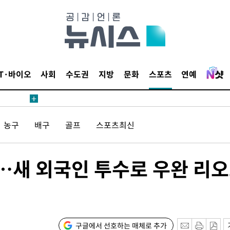
해 불가피"
등 압수수
월 중 예
IT·바이오
사회
수도권
지방
문화
스포츠
연예
장
농구
배구
골프
스포츠최신
구축
별…새 외국인 투수로 우완 리
 마감 다
 취임 3
무부 대변인
꺾인다"
구글에서 선호하는 매체로 추가
 위협"