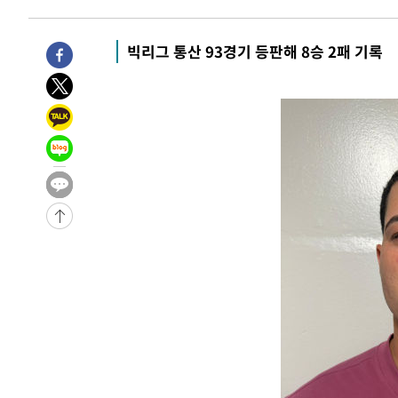
-25475초 전 >
"美간섭에 합의 지연"…트럼프, '이란 호르무즈 통제권'
-21995초 전 >
[속보]산업장관 "李정부, 원전 반대 안해…안정 전력 위
빅리그 통산 93경기 등판해 8승 2패 기록
-20692초 전 >
[속보]경찰, '홍명보 선임 논란' 대한축구협회·축구회관 
색
-20079초 전 >
[속보]산업장관 "美무역법 제301조 과잉생산 결과 발표 8
상
-19872초 전 >
[속보]코스피 매도사이드카 발동…4%대 급락
-19144초 전 >
[속보]전남광주 초대 시민추천 부시장에 백승주·윤난실
-16705초 전 >
서울 열대야 15일째 지속…비공식 '초열대야' 30도 넘어
-15272초 전 >
[속보]코스닥, 2.15포인트(0.27%) 내린 797.44 출발
-15255초 전 >
[속보]코스피, 119.51포인트(1.81%) 내린 6478.75 개
-11702초 전 >
6월 경상수지 497.3억 달러…두 달 연속 사상 최대
-11653초 전 >
서울 낮 39도 '폭염중대경보'…40도 관측 가능성도
-9015초 전 >
미 워싱턴주 스포캔 시의 통제불능 3개 산불, 방화선 일부 
-1188초 전 >
[속보] 호르무즈 해협 이란-오만 협상 기대속 뉴욕증시 혼조
우 0.49%↑
7분 전 >
[속보] 이란 대통령 "지금 최고지도자와 소통하기가 매우 어려워"
년 인터뷰
4시간 전 >
[속보] "이란-오만, 호르무즈 해협 통행 항로 합의" 이란 외