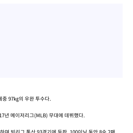
체중 97㎏의 우완 투수다.
17년 메이저리그(MLB) 무대에 데뷔했다.
 빅리그 통산 93경기에 등판, 100이닝 동안 8승 2패