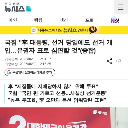
메인
랭킹
섹션
포토
국힘 "李 대통령, 선거 당일에도 선거 개
입…유권자 표로 심판할 것"(종합)
기사등록
2026/06/03 12:01:17
가
가
최종수정
2026/06/03 12:16:25
구글에서 선호하는 매체로 추가
李 "저질들에 지배당하지 않기 위해 투표"
국힘 "국민 편 가르고 선동…사실상 선거운동"
"높은 투표율, 李 오만과 독선 멈춰달란 표현"