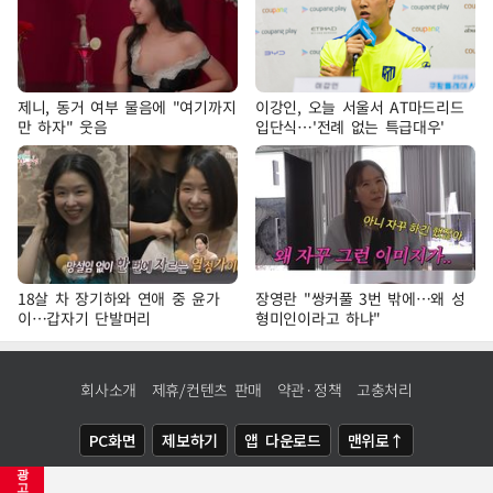
제니, 동거 여부 물음에 "여기까지
이강인, 오늘 서울서 AT마드리드
만 하자" 웃음
입단식…'전례 없는 특급대우'
18살 차 장기하와 연애 중 윤가
장영란 "쌍커풀 3번 밖에…왜 성
이…갑자기 단발머리
형미인이라고 하냐"
회사소개
제휴/컨텐츠 판매
약관·정책
고충처리
PC화면
제보하기
앱 다운로드
맨위로↑
광
COPYRIGHTⓒ
NEWSIS
ALL RIGHTS RESERVED.
고