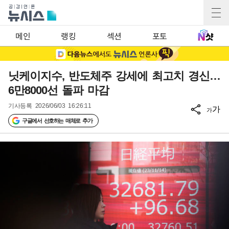
메인
랭킹
섹션
포토
닛케이지수, 반도체주 강세에 최고치 경신…
6만8000선 돌파 마감
기사등록
2026/06/03 16:26:11
가
가
구글에서 선호하는 매체로 추가