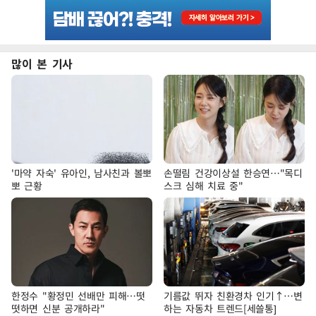
많이 본 기사
'마약 자숙' 유아인, 남사친과 볼뽀
손떨림 건강이상설 한승연…"목디
뽀 근황
스크 심해 치료 중"
한정수 "황정민 선배만 피해…떳
기름값 뛰자 친환경차 인기↑…변
떳하면 신분 공개하라"
하는 자동차 트렌드[세쓸통]