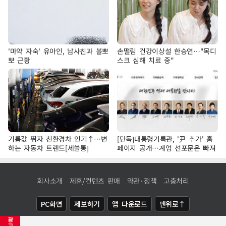
'마약 자숙' 유아인, 남사친과 볼뽀
손떨림 건강이상설 한승연…"목디
뽀 근황
스크 심해 치료 중"
기름값 뛰자 친환경차 인기↑…변
[단독]대통령기록관, '尹 추가' 홈
하는 자동차 트렌드[세쓸통]
페이지 공개…계엄 선포문은 빠져
회사소개
제휴/컨텐츠 판매
약관·정책
고충처리
PC화면
제보하기
앱 다운로드
맨위로↑
광
COPYRIGHTⓒ
NEWSIS
ALL RIGHTS RESERVED.
고