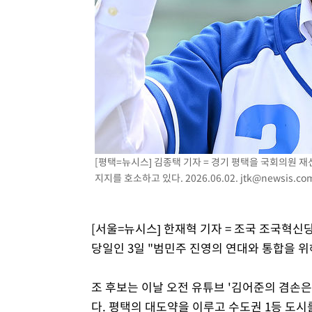
-10752초 전 >
[속보]경찰, '홍명보 선임 논란' 대한축구협회·축구회관 
색
-10139초 전 >
[속보]산업장관 "美무역법 제301조 과잉생산 결과 발표 8
상
-9932초 전 >
[속보]코스피 매도사이드카 발동…4%대 급락
-9204초 전 >
[속보]전남광주 초대 시민추천 부시장에 백승주·윤난실
-6765초 전 >
서울 열대야 15일째 지속…비공식 '초열대야' 30도 넘어
-5332초 전 >
[속보]코스닥, 2.15포인트(0.27%) 내린 797.44 출발
-5315초 전 >
[속보]코스피, 119.51포인트(1.81%) 내린 6478.75 개장
-1762초 전 >
6월 경상수지 497.3억 달러…두 달 연속 사상 최대
[평택=뉴시스] 김종택 기자 = 경기 평택을 국회의원 
-1713초 전 >
서울 낮 39도 '폭염중대경보'…40도 관측 가능성도
지지를 호소하고 있다. 2026.06.02.
jtk@newsis.co
15분 전 >
미 워싱턴주 스포캔 시의 통제불능 3개 산불, 방화선 일부 구축
2시간 전 >
[속보] 호르무즈 해협 이란-오만 협상 기대속 뉴욕증시 혼조 
[서울=뉴시스] 한재혁 기자 = 조국 조국혁
0.49%↑
당일인 3일 "범민주 진영의 연대와 통합을 
조 후보는 이날 오전 유튜브 '김어준의 겸손은
다. 평택의 대도약을 이루고 수도권 1등 도시