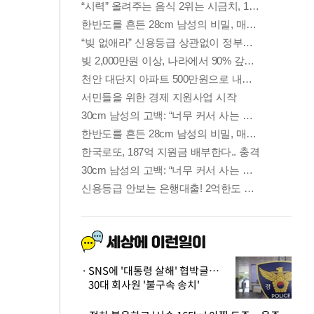
SNS에 '대통령 살해' 협박글…
30대 회사원 '불구속 송치'