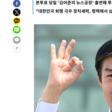
본투표 당일 '김어준의 뉴스공장' 출연해 
-6765초 전 >
서울 열대야 15일째 지속…비공식 '초열대야' 30도 넘어
"대한민국 퇴행 극우 정치세력, 평택에서 
-5332초 전 >
[속보]코스닥, 2.15포인트(0.27%) 내린 797.44 출발
-5315초 전 >
[속보]코스피, 119.51포인트(1.81%) 내린 6478.75 개장
-1762초 전 >
6월 경상수지 497.3억 달러…두 달 연속 사상 최대
-1713초 전 >
서울 낮 39도 '폭염중대경보'…40도 관측 가능성도
15분 전 >
미 워싱턴주 스포캔 시의 통제불능 3개 산불, 방화선 일부 구축
2시간 전 >
[속보] 호르무즈 해협 이란-오만 협상 기대속 뉴욕증시 혼조 
0.49%↑
-28880초 전 >
[속보]코스닥, 800p 회복…0.26% 오른 801.67 마감
-28810초 전 >
[속보]코스피, 301.88포인트(4.58%) 내린 6296.38 마
-28675초 전 >
[속보]원·달러 환율, 0.7원 내린 1423.8원 마감
-26274초 전 >
"여기 떨어졌다"…다누리, 스페이스X 로켓 달 충돌 흔적
-23319초 전 >
손흥민, 5경기 연속골 실패…LAFC는 승부차기 끝 과달
-15920초 전 >
내일까지 39도 '펄펄'…기상청 "태풍 지나며 폭염 잠시 
-15557초 전 >
트럼프, 한국계 진보 주지사 후보 맹공…"공산주의가 최대
-15535초 전 >
"美간섭에 합의 지연"…트럼프, '이란 호르무즈 통제권'
-12055초 전 >
[속보]산업장관 "李정부, 원전 반대 안해…안정 전력 위