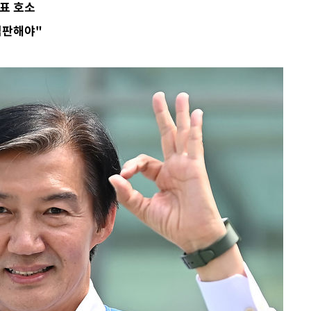
투표 호소
심판해야"
마감 다우
감
 포착
라하라 격파
꺾인다"
 위협"
 수용할까
해 불가피"