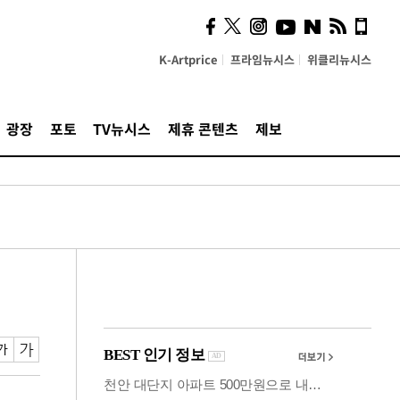
"5·8·9호선 출퇴근 혼잡,
정부 국비지원 필요"
K-Artprice
프라임뉴시스
위클리뉴시스
광장
포토
TV뉴시스
제휴 콘텐츠
제보