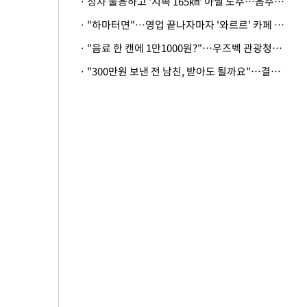
· 정차 불응하고 '시속 165㎞' 아찔 도주…음주운전자 체포
· "하마터면"…영업 끝나자마자 '와르르' 카페 테라스 덮친 대리석 외벽
· "음료 한 캔에 1만1000원?"…우즈벡 관광청까지 나섰다, 유튜버 폭로 후폭풍
· "300만원 보낸 전 남친, 받아도 될까요"…결혼 앞둔 예비신부의 뜻밖 고충