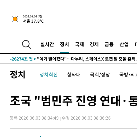
2026.08.06 (목)
서울 37.8℃
2시간 전 >
[속보] 호르무즈 해협 이란-오만 협상 기대속 뉴욕증시 혼조 
0.49%↑
-28880초 전 >
[속보]코스닥, 800p 회복…0.26% 오른 801.67 마감
-28810초 전 >
[속보]코스피, 301.88포인트(4.58%) 내린 6296.38 마
실시간
정치
국제
경제
금융
산업
-28675초 전 >
[속보]원·달러 환율, 0.7원 내린 1423.8원 마감
-26274초 전 >
"여기 떨어졌다"…다누리, 스페이스X 로켓 달 충돌 흔적
-23319초 전 >
손흥민, 5경기 연속골 실패…LAFC는 승부차기 끝 과달
정치
정치최신
청와대
국회/정당
국방/외
-15920초 전 >
내일까지 39도 '펄펄'…기상청 "태풍 지나며 폭염 잠시 
-15557초 전 >
트럼프, 한국계 진보 주지사 후보 맹공…"공산주의가 최대
-15535초 전 >
"美간섭에 합의 지연"…트럼프, '이란 호르무즈 통제권'
조국 "범민주 진영 연대·
-12055초 전 >
[속보]산업장관 "李정부, 원전 반대 안해…안정 전력 위
-10752초 전 >
[속보]경찰, '홍명보 선임 논란' 대한축구협회·축구회관 
색
등록 2026.06.03 08:34:49
수정 2026.06.03 08:36:26
-10139초 전 >
[속보]산업장관 "美무역법 제301조 과잉생산 결과 발표 8
상
-9932초 전 >
[속보]코스피 매도사이드카 발동…4%대 급락
-9204초 전 >
[속보]전남광주 초대 시민추천 부시장에 백승주·윤난실