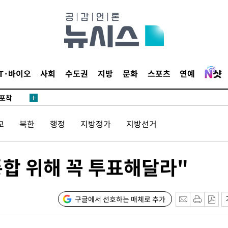
마감 다우
감
IT·바이오
사회
수도권
지방
문화
스포츠
연예
 포착
라하라 격파
교
북한
행정
지방정가
지방선거
꺾인다"
 위협"
 수용할까
통합 위해 꼭 투표해달라"
해 불가피"
등 압수수
월 중 예
구글에서 선호하는 매체로 추가