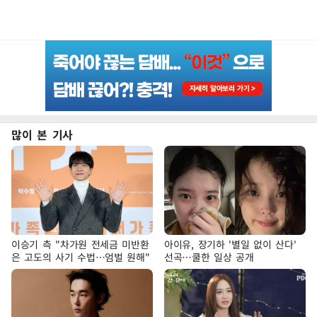
많이 본 기사
이승기 측 "차가원 전세금 미반환
아이유, 장기하 '별일 없이 산다'
은 고도의 사기 수법…엄벌 원해"
선곡…쿨한 일상 공개