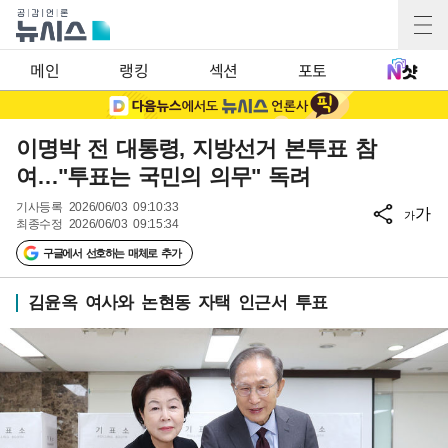
메인
랭킹
섹션
포토
이명박 전 대통령, 지방선거 본투표 참
여…"투표는 국민의 의무" 독려
기사등록
2026/06/03 09:10:33
가
가
최종수정
2026/06/03 09:15:34
구글에서 선호하는 매체로 추가
김윤옥 여사와 논현동 자택 인근서 투표