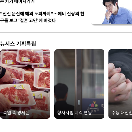
은 차기 메이저리거
"전신 문신에 해외 도피까지"…예비 신랑의 친
구를 보고 '결혼 고민'에 빠졌다
뉴시스 기획특집
폭염 속 경제는
형사사법 지각 변동
수능 대전