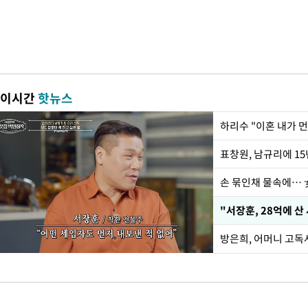
이시간
핫뉴스
하리수 "이혼 내가 
손 묶인채 물속에… 女
"서장훈, 28억에 산
방은희, 어머니 고독사