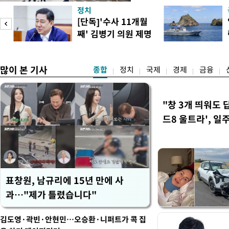
관계자 여러분께 드리는 글
정치
다. 축구협회는 최근 2026 
[단독]'수사 11개월
컵 조별리그 탈락과 관련해
째' 김병기 의원 제명
회에서 질타를 받은 데 이어,
청원글
많이 본 기사
종합
정치
국제
경제
금융
"창 3개 띄워도 
드8 울트라', 일
표창원, 남규리에 15년 만에 사
과…"제가 틀렸습니다"
김도영·곽빈·안현민…오승환·니퍼트가 콕 집