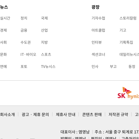
뉴스
광장
실시간
정치
국제
기자수첩
스토리칼럼
경제
금융
산업
아트클럽
기고
사회
수도권
지방
인터뷰
기획특집
문화
IT·바이오
스포츠
섹션코너
데일리뉴시
연예
포토
TV뉴시스
인사
부고
동정
회사소개
광고 · 제휴 문의
제휴사 안내
콘텐츠 판매
저작권 규약
고
대표이사 : 염영남
주소 : 서울 중구 퇴계로 1
발행인 : 염영남
편집인 : 염영남
고충처리인