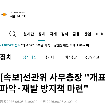
2026.08.08 (토)
서울 34.7℃
-6950초 전 >
[속보]뉴욕증시 상승 마감…S&P 0.6% 나스닥 1.3%↑
-29668초 전 >
극한폭염 한풀 꺾이지만…'낮 최고 35도' 무더위, 열대야 계속
주 날씨]
-26686초 전 >
축구협회 "압수수색·성접대 논란 사과…쇄신의 기회로 삼겠다
실시간
정치
국제
경제
금융
산업
IT·
-25203초 전 >
[속보]'압수수색·성접대 논란' 축구협회 "실망과 걱정 안겨드려
송"
-13824초 전 >
'최고 37도' 폭염 지속…강원동해안 최대 150㎜ 비
-6950초 전 >
[속보]뉴욕증시 상승 마감…S&P 0.6% 나스닥 1.3%↑
정치
정치최신
청와대
국회/정당
국방/외교
-29668초 전 >
극한폭염 한풀 꺾이지만…'낮 최고 35도' 무더위, 열대야 계속
주 날씨]
-26686초 전 >
축구협회 "압수수색·성접대 논란 사과…쇄신의 기회로 삼겠다
-25203초 전 >
[속보]'압수수색·성접대 논란' 축구협회 "실망과 걱정 안겨드려
[속보]선관위 사무총장 "개표
송"
-13824초 전 >
'최고 37도' 폭염 지속…강원동해안 최대 150㎜ 비
파악·재발 방지책 마련"
-6950초 전 >
[속보]뉴욕증시 상승 마감…S&P 0.6% 나스닥 1.3%↑
등록 2026.06.03 21:00:00
수정 2026.06.03 21:00:40