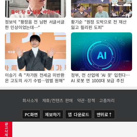
정보석 "황정음 전 남편 서글서글
황기순 "원정 도박으로 전 재산
한 인상이었는데…"
잃고 필리핀 도피"
이승기 측 "차가원 전세금 미반환
정부, 전 산업에 'AI 옷' 입힌다…
은 고도의 사기 수법…엄벌 원해"
AI 로봇 연 1000대 보급 추진
회사소개
제휴/컨텐츠 판매
약관·정책
고충처리
PC화면
제보하기
앱 다운로드
맨위로↑
광
COPYRIGHTⓒ
NEWSIS
ALL RIGHTS RESERVED.
고
삭
제