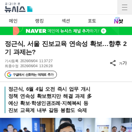
메인
랭킹
섹션
포토
정근식, 서울 진보교육 연속성 확보…향후 2
기 과제는?
기사등록
2026/06/04 11:37:27
가
가
최종수정
2026/06/04 13:26:28
구글에서 선호하는 매체로 추가
정근식, 6월 4일 오전 즉시 업무 개시
정책 연속성 확보했지만 해결 과제 多
예산 확보·학생인권조례·지혜복씨 등
진보 교육계 내부 갈등 봉합도 숙제