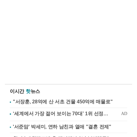
이시간
핫
뉴스
"서장훈, 28억에 산 서초 건물 450억에 매물로"
'서준맘' 박세미, 연하 남친과 열애 "결혼 전제"