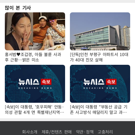
많이 본 기사
홍서범♥조갑경, 아들 불륜 사과
[단독]인천 부평구 아파트서 10대
후 근황…밝은 미소
가 40대 친모 살해
[속보]이 대통령, '호우피해' 안동·
[속보]이 대통령 "부동산 공급 기
의성 관할 4개 면 특별재난지역
존 사고방식 매달리지 말고 과감
선포
히 실천"
회사소개
제휴/컨텐츠 판매
약관·정책
고충처리