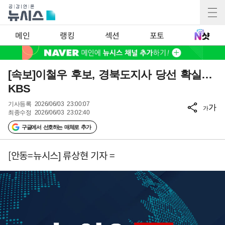
메인
랭킹
섹션
포토
[속보]이철우 후보, 경북도지사 당선 확실…
KBS
기사등록
2026/06/03 23:00:07
가
가
최종수정
2026/06/03 23:02:40
구글에서 선호하는 매체로 추가
[안동=뉴시스] 류상현 기자 =