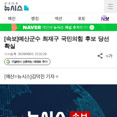
메인
랭킹
섹션
포토
[속보]예산군수 최재구 국민의힘 후보 당선
확실
기사등록
2026/06/03 23:32:28
가
가
구글에서 선호하는 매체로 추가
[예산=뉴시스]김덕진 기자 =