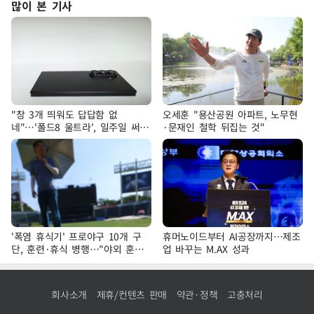
많이 본 기사
"창 3개 띄워도 답답함 없
오세훈 "용산공원 아파트, 노무현
네"…'폴드8 울트라', 일주일 써보
·문재인 철학 뒤집는 것"
니
'폭염 휴식기' 프로야구 10개 구
휴머노이드부터 AI공장까지…제조
단, 훈련·휴식 병행…"야외 훈련
업 바꾸는 M.AX 성과
해도 안전 최우선"
회사소개
제휴/컨텐츠 판매
약관·정책
고충처리