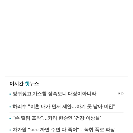
이시간
핫
뉴스
하리수 "이혼 내가 먼저 제안…아기 못 낳아 미안"
"손 떨림 포착"…카라 한승연 '건강 이상설'
차가원 "○○○ 까면 주변 다 죽어"…녹취 폭로 파장