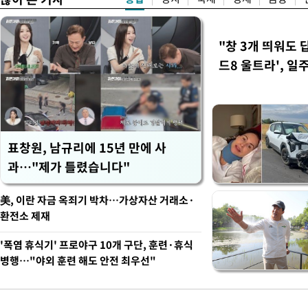
"창 3개 띄워도 
드8 울트라', 일
표창원, 남규리에 15년 만에 사
과…"제가 틀렸습니다"
美, 이란 자금 옥죄기 박차…가상자산 거래소·
환전소 제재
'폭염 휴식기' 프로야구 10개 구단, 훈련·휴식
병행…"야외 훈련 해도 안전 최우선"