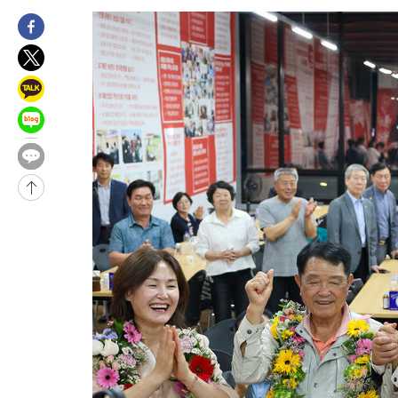
-17800초 전 >
[속보]'압수수색·성접대 논란' 축구협회 "실망과 걱정 안겨드려
송"
-6421초 전 >
'최고 37도' 폭염 지속…강원동해안 최대 150㎜ 비
7분 전 >
[속보]뉴욕증시 상승 마감…S&P 0.6% 나스닥 1.3%↑