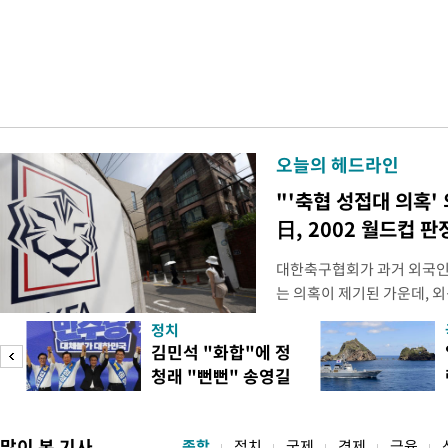
오늘의 헤드라인
"'축협 성접대 의혹'
日, 2002 월드컵 
대한축구협회가 과거 외국인
는 의혹이 제기된 가운데, 
도하면서 파장이 커지고 있다.
정치
광부가 2016년 작성한 감
김민석 "화합"에 정
2011년 3월부터 2012년 
청래 "뻔뻔" 송영길
에 참여한 외국인 심판들에
은 연임 직격
고
많이 본 기사
종합
정치
국제
경제
금융