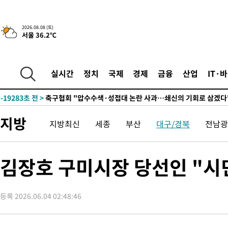
7분 전 >
[속보]뉴욕증시 상승 마감…S&P 0.6% 나스닥 1.3%↑
-31418초 전 >
백운산서 80년근 천종산삼 9뿌리 발견…감정가 1.3억원
2026.08.08 (토)
서울 36.2℃
-29128초 전 >
선재도서 해루질 나섰다 실종 60대, 닷새 만에 숨진 채 발견
-26662초 전 >
남자 농구, 나고야 아시안게임서 '홈팀' 일본과 한일전
-26038초 전 >
여수 오동도 해상서 모터보트 전복…1명 사망·1명 실종
실시간
정치
국제
경제
금융
산업
IT·
-22265초 전 >
극한폭염 한풀 꺾이지만…'낮 최고 35도' 무더위, 열대야 계속
주 날씨]
-19283초 전 >
축구협회 "압수수색·성접대 논란 사과…쇄신의 기회로 삼겠다
-17800초 전 >
[속보]'압수수색·성접대 논란' 축구협회 "실망과 걱정 안겨드려
지방
지방최신
세종
부산
대구/경북
전남광
송"
-6421초 전 >
'최고 37도' 폭염 지속…강원동해안 최대 150㎜ 비
7분 전 >
[속보]뉴욕증시 상승 마감…S&P 0.6% 나스닥 1.3%↑
-31418초 전 >
백운산서 80년근 천종산삼 9뿌리 발견…감정가 1.3억원
김장호 구미시장 당선인 "시
-29128초 전 >
선재도서 해루질 나섰다 실종 60대, 닷새 만에 숨진 채 발견
-26662초 전 >
남자 농구, 나고야 아시안게임서 '홈팀' 일본과 한일전
등록 2026.06.04 02:48:46
-26038초 전 >
여수 오동도 해상서 모터보트 전복…1명 사망·1명 실종
-22265초 전 >
극한폭염 한풀 꺾이지만…'낮 최고 35도' 무더위, 열대야 계속
주 날씨]
-19283초 전 >
축구협회 "압수수색·성접대 논란 사과…쇄신의 기회로 삼겠다