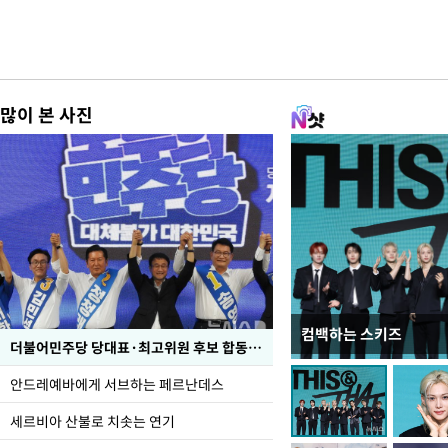
많이 본 사진
컴백하는 스키즈
이 대통령, 국가폭력 
더불어민주당 당대표·최고위원 후보 합동연설회
가 책임지고 치유"
안드레예바에게 서브하는 페르난데스
세르비아 산불로 치솟는 연기