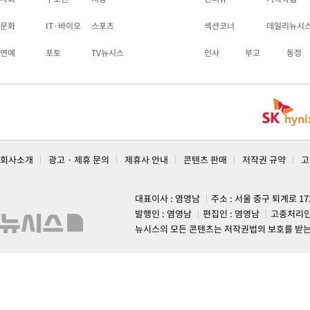
문화
IT·바이오
스포츠
섹션코너
데일리뉴시
연예
포토
TV뉴시스
인사
부고
동정
회사소개
광고 · 제휴 문의
제휴사 안내
콘텐츠 판매
저작권 규약
고
대표이사 : 염영남
주소 : 서울 중구 퇴계로 1
발행인 : 염영남
편집인 : 염영남
고충처리인
뉴시스의 모든 콘텐츠는 저작권법의 보호를 받는 바, 무