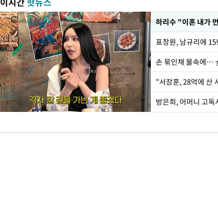
이시간
핫뉴스
하리수 "이혼 내가 
손 묶인채 물속에… 女
"서장훈, 28억에 산
방은희, 어머니 고독사