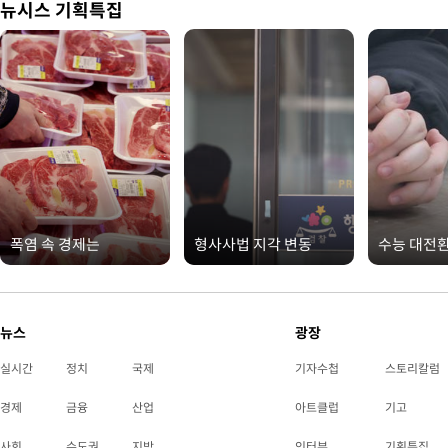
뉴시스 기획특집
폭염 속 경제는
형사사법 지각 변동
수능 대전
뉴스
광장
실시간
정치
국제
기자수첩
스토리칼럼
경제
금융
산업
아트클럽
기고
사회
수도권
지방
인터뷰
기획특집