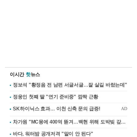
이시간
핫
뉴스
정보석 "황정음 전 남편 서글서글…잘 살길 바랐는데"
정웅인 첫째 딸 "연기 준비중" 깜짝 근황
차가원 "MC몽에 400억 뜯겨…백현 위해 도박빚 갚아줘"
바다, 워터밤 공개저격 "말이 안 된다"