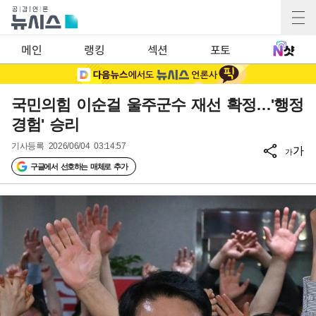
메인
랭킹
섹션
포토
국민의힘 이순걸 울주군수 재선 확정…'행정
경험' 승리
기사등록
2026/06/04 03:14:57
가
가
구글에서 선호하는 매체로 추가