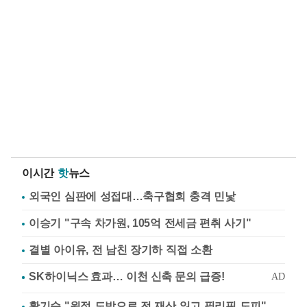
이시간
핫
뉴스
외국인 심판에 성접대…축구협회 충격 민낯
이승기 "구속 차가원, 105억 전세금 편취 사기"
결별 아이유, 전 남친 장기하 직접 소환
황기순 "원정 도박으로 전 재산 잃고 필리핀 도피"