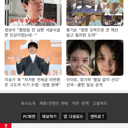
정보석 "황정음 전 남편 서글서글
황기순 "원정 도박으로 전 재산
한 인상이었는데…"
잃고 필리핀 도피"
이승기 측 "차가원 전세금 미반환
아이유, 장기하 '별일 없이 산다'
은 고도의 사기 수법…엄벌 원해"
선곡…쿨한 일상 공개
회사소개
제휴/컨텐츠 판매
약관·정책
고충처리
PC화면
제보하기
앱 다운로드
맨위로↑
광