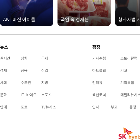
AI에 빠진 아이들
폭염 속 경제는
형사사법 
뉴스
광장
실시간
정치
국제
기자수첩
스토리칼럼
경제
금융
산업
아트클럽
기고
사회
수도권
지방
인터뷰
기획특집
문화
IT·바이오
스포츠
섹션코너
데일리뉴시
연예
포토
TV뉴시스
인사
부고
동정