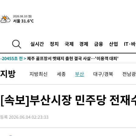
-28045초 전 >
[단독]체온 40.6도 쓰러진 해명…"엄살"이라며 훈련강요
-27053초 전 >
[속보]강훈식 "충청권 246조·영남권 107조 투자 프로젝트 올
2026.08.10 (월)
수"
-26700초 전 >
[속보]강훈식 "반도체 함께 성장 프로젝트 10년간 1조원 규모 
서울 31.6℃
진…상생무역금융 5조 공급"
-26252초 전 >
[속보]강훈식 "연내 메가특구특별법 제정 추진…인허가·환경
평가 단축"
-24620초 전 >
[속보]경찰, '내부 비리' 자진신고자 징계 감면…포상금 1억으
실시간
정치
국제
경제
금융
산업
IT·
대
-23864초 전 >
누그러진 극한 폭염…'낮 최고 34도' 무더위는 이어져[내일날씨
-20455초 전 >
제주 골프장서 멧돼지 출현 결국 사살…'이용객 대피'
-18273초 전 >
[속보]원·달러 환율, 2.3원 오른 1418.4원 마감
-18117초 전 >
[속보]코스피, 40.89포인트(0.65%) 오른 6299.66 마감
지방
지방최신
세종
부산
대구/경북
전남광
-18103초 전 >
[속보]코스닥, 55.66포인트(6.97%) 오른 854.47 마감
-14810초 전 >
대포통장 107개로 불법도박 수익 5062억 세탁…19명 검거
[속보]부산시장 민주당 전재수 
-13287초 전 >
[속보]이 대통령 "2028년 중순까지 광주 군공항 기능 다른 군
으로 임시 배치해 산단 조기 착공"
-10437초 전 >
포항스틸야드 관중석 천장 석재 낙하…K리그 전구장 긴급 점검
15분 전 >
[속보]'전장연 시위' 1호선 용산역 상행선 무정차 통과 종료
등록 2026.06.04 02:23:33
40분 전 >
[속보]코스닥 지수 5%대 급등에 '매수 사이드카' 발동
1시간 전 >
[속보]원·달러 환율, 오전 9시 1410.3원