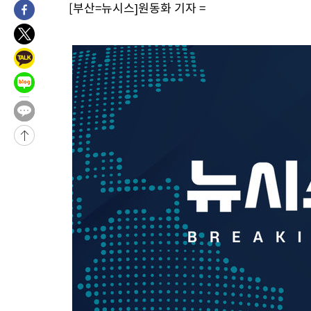
1시간 전 >
[속보]코스닥, 8.85포인트(1.11%) 오른 807.66 개장
[부산=뉴시스]원동화 기자 =
1시간 전 >
[속보]코스피, 47.56포인트(0.76%) 오른 6306.33 개장
1시간 전 >
[속보]지하철 1호선 상행선 용산역 무정차 통과…"집회·시위"
2시간 전 >
'낮 최고 34도' 전국 더위 지속…강원·경상권 오전 비
-28065초 전 >
[단독]체온 40.6도 쓰러진 해명…"엄살"이라며 훈련강요
-27073초 전 >
[속보]강훈식 "충청권 246조·영남권 107조 투자 프로젝트 올
수"
-26720초 전 >
[속보]강훈식 "반도체 함께 성장 프로젝트 10년간 1조원 규모 
진…상생무역금융 5조 공급"
-26272초 전 >
[속보]강훈식 "연내 메가특구특별법 제정 추진…인허가·환경
평가 단축"
-24640초 전 >
[속보]경찰, '내부 비리' 자진신고자 징계 감면…포상금 1억으
대
-23884초 전 >
누그러진 극한 폭염…'낮 최고 34도' 무더위는 이어져[내일날씨
-20475초 전 >
제주 골프장서 멧돼지 출현 결국 사살…'이용객 대피'
-18293초 전 >
[속보]원·달러 환율, 2.3원 오른 1418.4원 마감
-18137초 전 >
[속보]코스피, 40.89포인트(0.65%) 오른 6299.66 마감
-18123초 전 >
[속보]코스닥, 55.66포인트(6.97%) 오른 854.47 마감
-14830초 전 >
대포통장 107개로 불법도박 수익 5062억 세탁…19명 검거
-13307초 전 >
[속보]이 대통령 "2028년 중순까지 광주 군공항 기능 다른 군