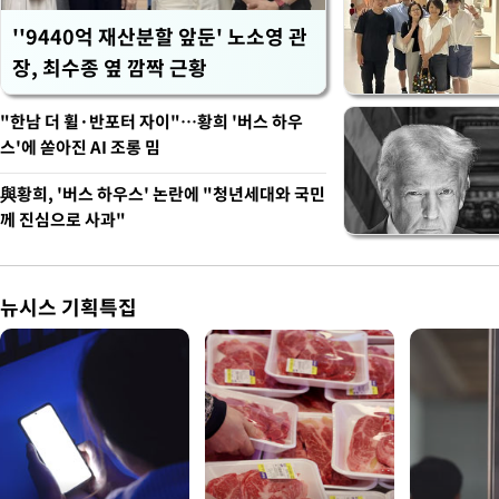
''9440억 재산분할 앞둔' 노소영 관
장, 최수종 옆 깜짝 근황
"한남 더 휠·반포터 자이"…황희 '버스 하우
스'에 쏟아진 AI 조롱 밈
與황희, '버스 하우스' 논란에 "청년세대와 국민
께 진심으로 사과"
뉴시스 기획특집