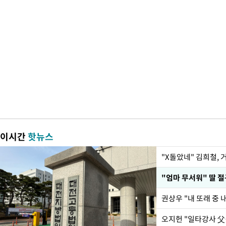
이시간
핫뉴스
"X돌았네" 김희철,
권상우 "내 또래 중 