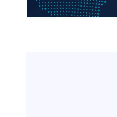
으로 임시 배치해 산단 조기 착공"
-10457초 전 >
포항스틸야드 관중석 천장 석재 낙하…K리그 전구장 긴급 점검
14분 전 >
[속보]'전장연 시위' 1호선 용산역 상행선 무정차 통과 종료
40분 전 >
[속보]코스닥 지수 5%대 급등에 '매수 사이드카' 발동
1시간 전 >
[속보]원·달러 환율, 오전 9시 1410.3원
1시간 전 >
[속보]코스닥, 8.85포인트(1.11%) 오른 807.66 개장
1시간 전 >
[속보]코스피, 47.56포인트(0.76%) 오른 6306.33 개장
1시간 전 >
[속보]지하철 1호선 상행선 용산역 무정차 통과…"집회·시위"
2시간 전 >
'낮 최고 34도' 전국 더위 지속…강원·경상권 오전 비