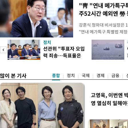
"靑 "연내 메가특구
주52시간 예외엔 勞 
강훈식 청와대 비서실장은 1
"연내 메가특구 특별법 제정
향평가 등을 단축하고 전력, 
정치
교육 등 정주 여건을 신속하
선관위 "투표자 오입
실장은 이날 오후 청와대 춘
력 죄송…득표율은
프로젝트가 과감한 규제 혁신
정확"
많이 본 기사
종합
정치
국제
경제
금융
고영욱, 이번엔 
영 열심히 일해야