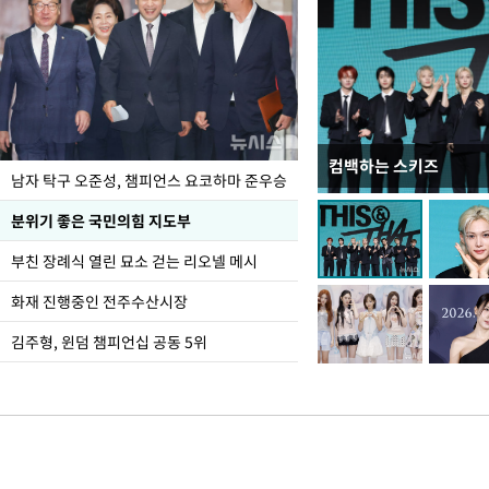
컴백하는 스키즈
한-미, UFS연합연습 1
남자 탁구 오준성, 챔피언스 요코하마 준우승
분위기 좋은 국민의힘 지도부
부친 장례식 열린 묘소 걷는 리오넬 메시
화재 진행중인 전주수산시장
김주형, 윈덤 챔피언십 공동 5위