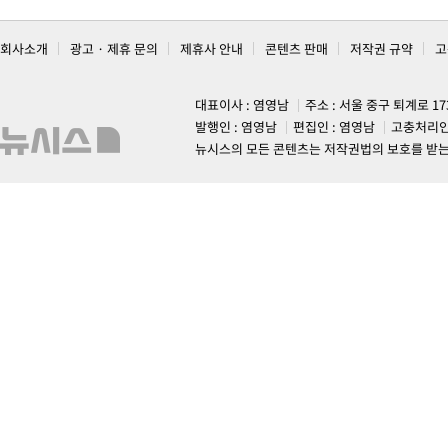
회사소개
광고 · 제휴 문의
제휴사 안내
콘텐츠 판매
저작권 규약
고
대표이사 : 염영남
주소 : 서울 중구 퇴계로 1
발행인 : 염영남
편집인 : 염영남
고충처리인
뉴시스의 모든 콘텐츠는 저작권법의 보호를 받는 바, 무