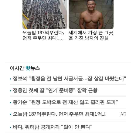
이시간
핫
뉴스
정보석 "황정음 전 남편 서글서글…잘 살길 바랐는데"
정웅인 첫째 딸 "연기 준비중" 깜짝 근황
황기순 "원정 도박으로 전 재산 잃고 필리핀 도피"
바다, 워터밤 공개저격 "말이 안 된다"