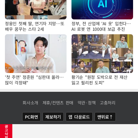
정웅인 첫째 딸, 연기자 지망…또
정부, 전 산업에 'AI 옷' 입힌다…
배우 꿈꾸는 스타 2세
AI 로봇 연 1000대 보급 추진
'첫 주연' 정준원 "심판대 올라…
황기순 "원정 도박으로 전 재산
많이 걱정돼"
잃고 필리핀 도피"
회사소개
제휴/컨텐츠 판매
약관·정책
고충처리
PC화면
제보하기
앱 다운로드
맨위로↑
광
COPYRIGHTⓒ
NEWSIS
ALL RIGHTS RESERVED.
고
삭
제