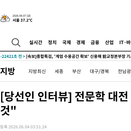
응"
-26522초 전 >
여자배구 이재영·이다영 자매, 아제르바이잔 투란VC 입단
-25775초 전 >
외국인 심판 성 접대 7경기 들여다보니…한국 축구 '5승 2무'
2026.08.07 (금)
서울 37.2℃
-25509초 전 >
[속보]코스닥, 2.86포인트(0.36%) 내린 798.81마감
-25462초 전 >
[속보]코스피, 6200선 약보합…0.60% 내린 6258.77에 마쳐
-25442초 전 >
[속보]원·달러 환율, 7.7원 내린 1416.1원 마감
실시간
정치
국제
경제
금융
산업
IT·
-25331초 전 >
[속보] 노원서 40.1도 관측…서울, 2018년 이후 첫 40도
-22421초 전 >
[속보]종합특검, '계엄 수용공간 확보' 신용해 前교정본부장 기
-21294초 전 >
외신들도 주목한 韓축구 파문…"국민적 공분에 수사 재개"
지방
지방최신
세종
부산
대구/경북
전남광
-21265초 전 >
11시간 압수수색에 성접대 파문까지…'쑥대밭' 된 축구협회
-20287초 전 >
[속보]규제합리화위원회 부위원장에 김태유 서울대 공대 교수
병태 후임
-16645초 전 >
[속보]국힘 윤리위, '돌려차기 발언' 진종오·서범수 징계 절차 
[당선인 인터뷰] 전문학 대
-11970초 전 >
[속보] 7월 중국 수출 23.9%↑ 수입 27.5%↑…무역총액
25.3%↑
것"
-9130초 전 >
[속보]'채상병 순직 책임' 임성근, 항소심도 징역 3년
-8996초 전 >
[속보]종합특검, '관저이전 봐주기 감사' 유병호 구속기소
-5596초 전 >
민주 콩고 에볼라환자 4천명 돌파, 4053명 발생 1850명 사망
등록 2026.06.04 03:51:24
-4846초 전 >
[속보]'300억원대 사기 혐의' 차가원 대표 구속 송치