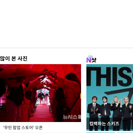
많이 본 사진
컴백하는 스키즈
지석천 뒤덮은 개구리
'무민 팝업 스토어' 오픈