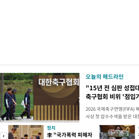
오늘의 헤드라인
"15년 전 심판 성접
축구협회 비위 '점입
2026 국제축구연맹(FIFA
사상 첫 압수수색을 받은 
거지면서 그야말로 쑥대밭이 
정치
심판 성 접대 파문까지 파
李 "국가폭력 피해자
돌이킬 수 없는 지경까지 이르