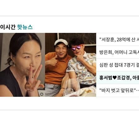
이시간
핫뉴스
"서장훈, 28억에 산
방은희, 어머니 고독사
심판 성 접대 7경기 
홍서범♥조갑경, 아들
"바지 벗고 앞뒤로"