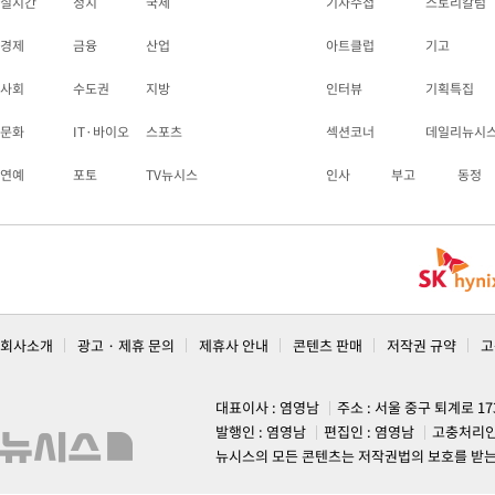
실시간
정치
국제
기자수첩
스토리칼럼
경제
금융
산업
아트클럽
기고
사회
수도권
지방
인터뷰
기획특집
문화
IT·바이오
스포츠
섹션코너
데일리뉴시
연예
포토
TV뉴시스
인사
부고
동정
회사소개
광고 · 제휴 문의
제휴사 안내
콘텐츠 판매
저작권 규약
고
대표이사 : 염영남
주소 : 서울 중구 퇴계로 1
발행인 : 염영남
편집인 : 염영남
고충처리인
뉴시스의 모든 콘텐츠는 저작권법의 보호를 받는 바, 무