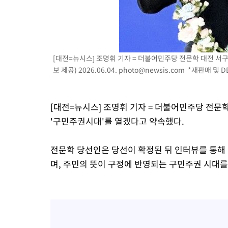
25.3%↑
-9150초 전 >
[속보]'채상병 순직 책임' 임성근, 항소심도 징역 3년
-9016초 전 >
[속보]종합특검, '관저이전 봐주기 감사' 유병호 구속기소
-5616초 전 >
민주 콩고 에볼라환자 4천명 돌파, 4053명 발생 1850명 사망
-4866초 전 >
[속보]'300억원대 사기 혐의' 차가원 대표 구속 송치
[대전=뉴시스] 조명휘 기자 = 더불어민주당 전문학 대전 서구
-4060초 전 >
"미 전국적 살모네라 식중독 원인은 멕시코산 할라피뇨"-- CDC
보 제공) 2026.06.04.
photo@newsis.com
*재판매 및 D
-2573초 전 >
[속보]경찰·노동부, HL만도 평택사업장 끼임 사망 관련 압수수
[대전=뉴시스] 조명휘 기자 = 더불어민주당 전문
'구민주권시대'를 열겠다고 약속했다.
전문학 당선인은 당선이 확정된 뒤 인터뷰를 통해 
며, 주민의 뜻이 구정에 반영되는 구민주권 시대를