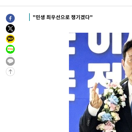
-4040초 전 >
"미 전국적 살모네라 식중독 원인은 멕시코산 할라피뇨"-- CDC
-2553초 전 >
[속보]경찰·노동부, HL만도 평택사업장 끼임 사망 관련 압수수
"민생 최우선으로 챙기겠다"
-31380초 전 >
낮 최고 37도 찜통더위…곳곳 소나기·강원 많은 비[내일날씨]
-29686초 전 >
SK하이닉스, 용인·청주 팹에 54조 투자…"AI 메모리 수요 선
응"
-26542초 전 >
여자배구 이재영·이다영 자매, 아제르바이잔 투란VC 입단
-25795초 전 >
외국인 심판 성 접대 7경기 들여다보니…한국 축구 '5승 2무'
-25529초 전 >
[속보]코스닥, 2.86포인트(0.36%) 내린 798.81마감
-25482초 전 >
[속보]코스피, 6200선 약보합…0.60% 내린 6258.77에 마쳐
-25462초 전 >
[속보]원·달러 환율, 7.7원 내린 1416.1원 마감
-25351초 전 >
[속보] 노원서 40.1도 관측…서울, 2018년 이후 첫 40도
-22441초 전 >
[속보]종합특검, '계엄 수용공간 확보' 신용해 前교정본부장 기
-21314초 전 >
외신들도 주목한 韓축구 파문…"국민적 공분에 수사 재개"
-21285초 전 >
11시간 압수수색에 성접대 파문까지…'쑥대밭' 된 축구협회
-20307초 전 >
[속보]규제합리화위원회 부위원장에 김태유 서울대 공대 교수
병태 후임
-16665초 전 >
[속보]국힘 윤리위, '돌려차기 발언' 진종오·서범수 징계 절차 
-11990초 전 >
[속보] 7월 중국 수출 23.9%↑ 수입 27.5%↑…무역총액