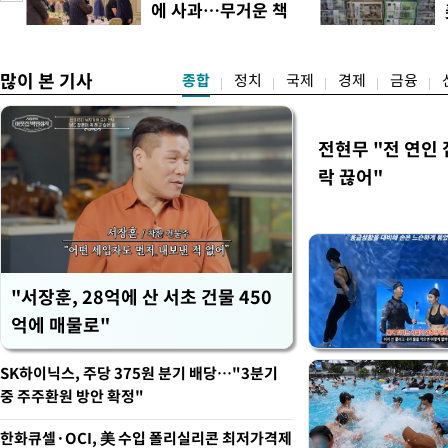
에 사과…무거운 책
홍명보 전 감독을 국가대표
도
임감"
많이 본 기사
종합
정치
국제
경제
금융
전현무 "전 연인
락 끊어"
"서장훈, 28억에 산 서초 건물 450
억에 매물로"
SK하이닉스, 주당 375원 분기 배당…"3분기
중 주주환원 방안 확정"
한화큐셀·OCI, 美 수입 폴리실리콘 최저가격제