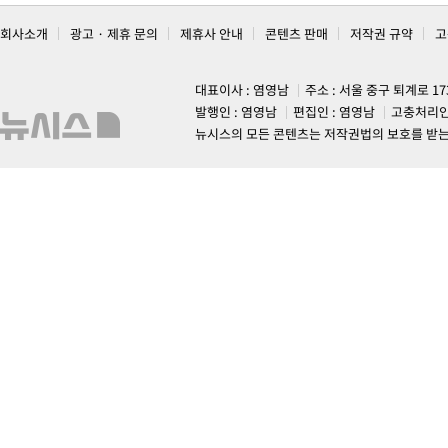
회사소개
광고 · 제휴 문의
제휴사 안내
콘텐츠 판매
저작권 규약
고
대표이사 : 염영남
주소 : 서울 중구 퇴계로 1
발행인 : 염영남
편집인 : 염영남
고충처리인
뉴시스의 모든 콘텐츠는 저작권법의 보호를 받는 바, 무