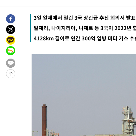
39분 전 >
남자 농구, 나고야 아시안게임서 '홈팀' 일본과 한일전
49분 전 >
여수 오동도 해상서 모터보트 전복…1명 사망·1명 실종
3일 알제에서 열린 3국 장관급 추진 회의서 발표
1시간 전 >
극한폭염 한풀 꺾이지만…'낮 최고 35도' 무더위, 열대야 계속[다
날씨]
알제리, 나이지리아, 니제르 등 3국이 2022년 
2시간 전 >
축구협회 "압수수색·성접대 논란 사과…쇄신의 기회로 삼겠다"
3시간 전 >
[속보]'압수수색·성접대 논란' 축구협회 "실망과 걱정 안겨드려 죄
4128km 길이로 연간 300억 입방 미터 가스 수
6시간 전 >
'최고 37도' 폭염 지속…강원동해안 최대 150㎜ 비
8시간 전 >
[속보]뉴욕증시 상승 마감…S&P 0.6% 나스닥 1.3%↑
-30799초 전 >
이란 "호르무즈 재개방 합의 근접…美 배상 선행돼야"
-21846초 전 >
[속보]與최고위원 제주·인천 순회경선…박선원·최민희·서미
한민수·김용 순
-21799초 전 >
[속보]김민석, 與 전대 당원투표 누적 득표율 45.42%로 1위…
청래 44.56%
-21081초 전 >
[속보]與 대표 경선 제주·인천 당원투표…金 47.75%·鄭
42.08%·宋 10.17%
-20615초 전 >
이강인 "아틀레티코 이적 기뻐…등번호 7번 의미보단 팀 위해 
것"
-20550초 전 >
[속보]與 당대표 경선, 제주·인천 권리당원 투표 김민석 승리
-14324초 전 >
낮 최고 35도 '무더위'…동해안 시간당 30㎜ '강한 비'[내일날
-13594초 전 >
[속보]이강인 "감독님이 원하는 마음 느꼈고, 많은 트로피 원해
틀레티코 이적"
-13376초 전 >
수도권 40도 육박 '펄펄'…동해안 일부 지역엔 호의주의보