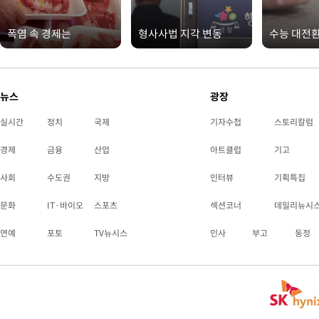
폭염 속 경제는
형사사법 지각 변동
수능 대전
뉴스
광장
실시간
정치
국제
기자수첩
스토리칼럼
경제
금융
산업
아트클럽
기고
사회
수도권
지방
인터뷰
기획특집
문화
IT·바이오
스포츠
섹션코너
데일리뉴시
연예
포토
TV뉴시스
인사
부고
동정