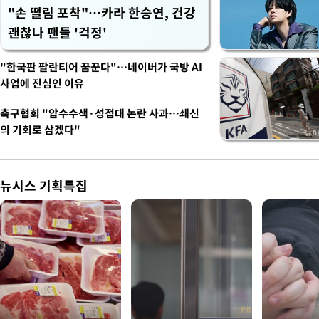
"손 떨림 포착"…카라 한승연, 건강
괜찮나 팬들 '걱정'
"한국판 팔란티어 꿈꾼다"…네이버가 국방 AI
사업에 진심인 이유
축구협회 "압수수색·성접대 논란 사과…쇄신
의 기회로 삼겠다"
뉴시스 기획특집