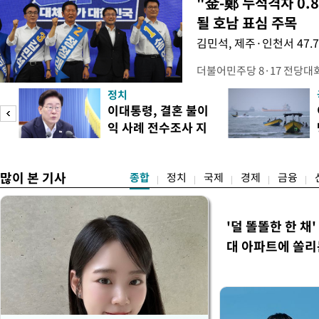
"金-鄭 누적격차 0.
될 호남 표심 주목
김민석, 제주·인천서 47.
더불어민주당 8·17 전당대
보가 8일 제주·인천 지역 순
정치
다. 앞서 정청래 후보 우세
이대통령, 결혼 불이
·울산·경남 경선에서 1승 1
익 사례 전수조사 지
제주·인천 경선에서 이기며 '
시
만 두 후보 간 누적 득표율 차
많이 본 기사
종합
정치
국제
경제
금융
'덜 똘똘한 한 채
대 아파트에 쏠리