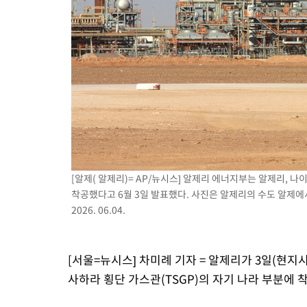
-12345초 전 >
온열질환 사망자 3명 늘어…누적 환자 3000명 돌파
-6290초 전 >
강릉에 시간당 81.4㎜ 물폭탄…도로 잠기고 담벼락 붕괴
-2397초 전 >
백운산서 80년근 천종산삼 9뿌리 발견…감정가 1.3억원
-107초 전 >
선재도서 해루질 나섰다 실종 60대, 닷새 만에 숨진 채 발견
39분 전 >
남자 농구, 나고야 아시안게임서 '홈팀' 일본과 한일전
49분 전 >
여수 오동도 해상서 모터보트 전복…1명 사망·1명 실종
1시간 전 >
극한폭염 한풀 꺾이지만…'낮 최고 35도' 무더위, 열대야 계속[다
날씨]
2시간 전 >
축구협회 "압수수색·성접대 논란 사과…쇄신의 기회로 삼겠다"
3시간 전 >
[속보]'압수수색·성접대 논란' 축구협회 "실망과 걱정 안겨드려 죄
6시간 전 >
'최고 37도' 폭염 지속…강원동해안 최대 150㎜ 비
[알제( 알제리)= AP/뉴시스] 알제리 에너지부는 알제리, 
착공했다고 6월 3일 발표했다. 사진은 알제리의 수도 알제에
8시간 전 >
[속보]뉴욕증시 상승 마감…S&P 0.6% 나스닥 1.3%↑
2026. 06.04.
[서울=뉴시스] 차미례 기자 = 알제리가 3일(현지
사하라 횡단 가스관(TSGP)의 자기 나라 부분에 