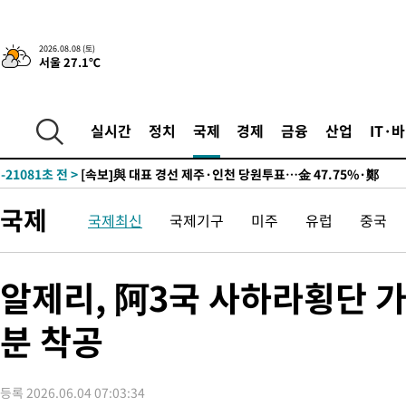
2026.08.08 (토)
8시간 전 >
[속보]뉴욕증시 상승 마감…S&P 0.6% 나스닥 1.3%↑
서울 27.1℃
-30799초 전 >
이란 "호르무즈 재개방 합의 근접…美 배상 선행돼야"
-21846초 전 >
[속보]與최고위원 제주·인천 순회경선…박선원·최민희·서미
실시간
정치
국제
경제
금융
산업
IT·
한민수·김용 순
-21799초 전 >
[속보]김민석, 與 전대 당원투표 누적 득표율 45.42%로 1위…
청래 44.56%
-21081초 전 >
[속보]與 대표 경선 제주·인천 당원투표…金 47.75%·鄭
42.08%·宋 10.17%
-20615초 전 >
이강인 "아틀레티코 이적 기뻐…등번호 7번 의미보단 팀 위해 
것"
-20550초 전 >
[속보]與 당대표 경선, 제주·인천 권리당원 투표 김민석 승리
국제
국제최신
국제기구
미주
유럽
중국
-14324초 전 >
낮 최고 35도 '무더위'…동해안 시간당 30㎜ '강한 비'[내일날
-13594초 전 >
[속보]이강인 "감독님이 원하는 마음 느꼈고, 많은 트로피 원해
알제리, 阿3국 사하라횡단 가
틀레티코 이적"
-13376초 전 >
수도권 40도 육박 '펄펄'…동해안 일부 지역엔 호의주의보
-12345초 전 >
온열질환 사망자 3명 늘어…누적 환자 3000명 돌파
분 착공
-6290초 전 >
강릉에 시간당 81.4㎜ 물폭탄…도로 잠기고 담벼락 붕괴
-2397초 전 >
백운산서 80년근 천종산삼 9뿌리 발견…감정가 1.3억원
-107초 전 >
선재도서 해루질 나섰다 실종 60대, 닷새 만에 숨진 채 발견
등록 2026.06.04 07:03:34