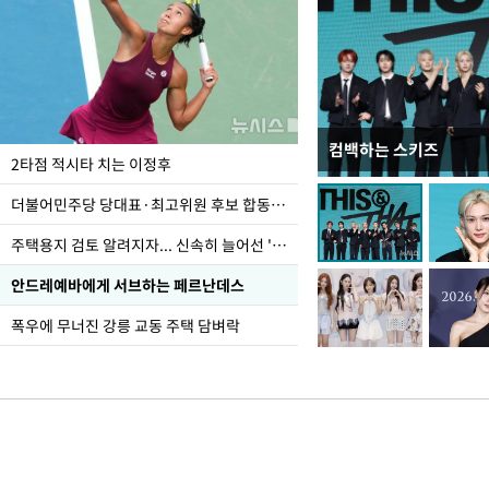
컴백하는 스키즈
이번주 국회에는 무슨 일
2타점 적시타 치는 이정후
더불어민주당 당대표·최고위원 후보 합동연설회
주택용지 검토 알려지자... 신속히 늘어선 '근조화환'
안드레예바에게 서브하는 페르난데스
폭우에 무너진 강릉 교동 주택 담벼락