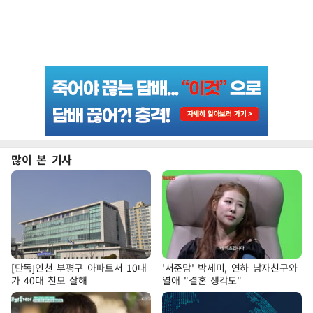
많이 본 기사
[단독]인천 부평구 아파트서 10대
'서준맘' 박세미, 연하 남자친구와
가 40대 친모 살해
열애 "결혼 생각도"