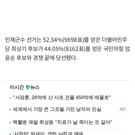
인제군수 선거는 52.34%(9698표)를 얻은 더불어민주
당 최상기 후보가 44.05%(8162표)를 얻은 국민의힘 엄
윤순 후보와 경쟁 끝에 당선됐다.
이시간
핫
뉴스
"서장훈, 28억에 산 서초 건물 450억에 매물로"
백혈병 재발 최성원 "치료가 날 죽이는 것 같아"
'서준맘' 박세미, 연하 남친과 열애