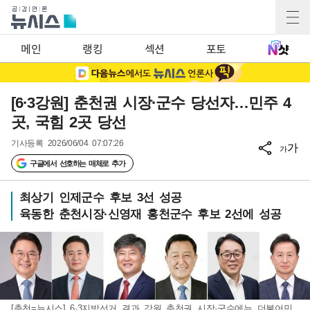
메인
랭킹
섹션
포토
[6·3강원] 춘천권 시장·군수 당선자…민주 4
곳, 국힘 2곳 당선
기사등록
2026/06/04 07:07:26
가
가
구글에서 선호하는 매체로 추가
최상기 인제군수 후보 3선 성공
육동한 춘천시장·신영재 홍천군수 후보 2선에 성공
[춘천=뉴시스] 6·3지방선거 결과 강원 춘천권 시장·군수에는 더불어민