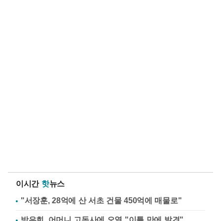
이시간
핫
뉴스
"서장훈, 28억에 산 서초 건물 450억에 매물로"
방은희, 어머니 고독사에 오열 "이틀 만에 발견"