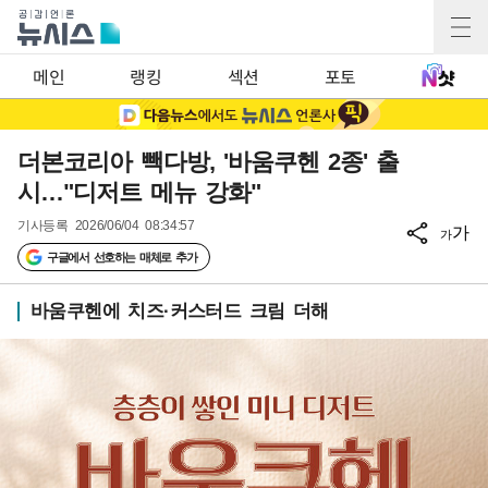
메인
랭킹
섹션
포토
더본코리아 빽다방, '바움쿠헨 2종' 출
시…"디저트 메뉴 강화"
기사등록
2026/06/04 08:34:57
가
가
구글에서 선호하는 매체로 추가
바움쿠헨에 치즈·커스터드 크림 더해