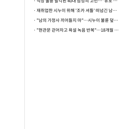
· 직장 불륜 발각된 40대 남성의 고민…"유포 동료 명예훼손·협박죄 고소 가능할까"
· 재취업한 시누이 위해 '조카 셔틀' 떠넘긴 남편…아내 "난 못한다"
· "남의 가정사 끼어들지 마"…시누이 불륜 덮으려는 남편에 억울한 아내
· "현관문 걷어차고 욕설 녹음 반복"…18개월 아기 키우는 집 뒤흔든 '앞집의 비극'