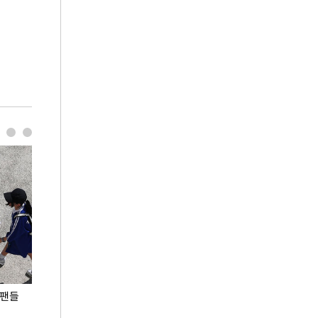
 팬들
이 대통령, '청년 대책 속도 높여야…폭염 문제도
입추 코앞인데 전
총력 대응'