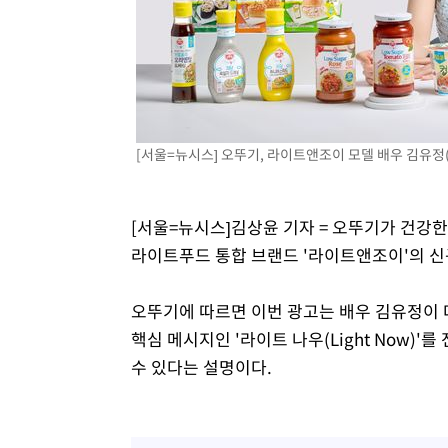
1시간 전 >
[속보]7~9일 프로야구 3연전도 폭염 취소…11일 재개
1시간 전 >
"韓 외환시장 개입 관측 배경엔 美의 대한국 무역적자 있어"
1시간 전 >
'월드컵 탈락 후폭풍' 축구협회…초유의 압수수색에 '충격·당
1시간 전 >
서울 낮 37.9도, 올여름 최고치 경신…영등포 순간 '40도'
2시간 전 >
[속보]종합특검, 대검 추가 압수수색…내란 중요임무종사 혐
[서울=뉴시스] 오뚜기, 라이트앤조이 모델 배우 김유정(
3시간 전 >
[속보]코스닥, 800p 회복…0.26% 오른 801.67 마감
3시간 전 >
[속보]코스피, 301.88포인트(4.58%) 내린 6296.38 마감
3시간 전 >
[속보]원·달러 환율, 0.7원 내린 1423.8원 마감
[서울=뉴시스]김상윤 기자 = 오뚜기가 건강
3시간 전 >
"여기 떨어졌다"…다누리, 스페이스X 로켓 달 충돌 흔적 포착
라이트푸드 통합 브랜드 '라이트앤조이'의 신
4시간 전 >
손흥민, 5경기 연속골 실패…LAFC는 승부차기 끝 과달라하라
6시간 전 >
내일까지 39도 '펄펄'…기상청 "태풍 지나며 폭염 잠시 꺾인
오뚜기에 따르면 이번 광고는 배우 김유정이 
핵심 메시지인 '라이트 나우(Light Now)
수 있다는 설명이다.