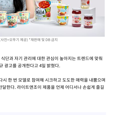
황'
의
사진=오뚜기 제공) *재판매 및 DB 금지
한 식단과 자기 관리에 대한 관심이 높아지는 트렌드에 맞춰
규 광고를 공개한다고 4일 밝혔다.
 격파
다"
다시 한 번 모델로 참여해 시크하고 도도한 매력을 내뿜으며
'를 전달한다. 라이트앤조이 제품을 언제 어디서나 손쉽게 즐길