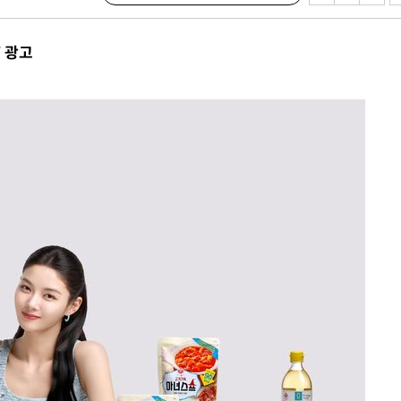
의
V 광고
 격파
다"
수수색(종
4%↑
침 준수"
수수색
강화"