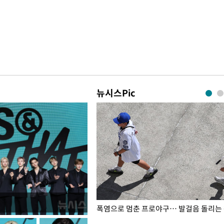
뉴시스Pic
전남광주… 열화상 카메라에 담긴
폭염으로 멈춘 프로야구… 발걸음 돌리는