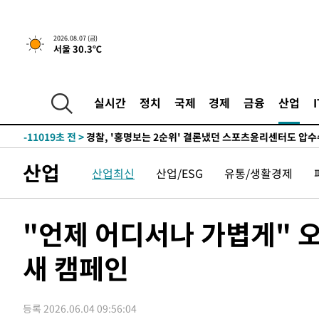
2026.08.07 (금)
서울 30.3℃
6시간 전 >
내일까지 39도 '펄펄'…기상청 "태풍 지나며 폭염 잠시 꺾인
-14105초 전 >
'월드컵 탈락 후폭풍' 축구협회…11시간 걸린 초유의 압
합)
-13541초 전 >
[속보] 뉴욕증시, 혼조 출발…나스닥 0.3%↓, 다우 0.1
실시간
정치
국제
경제
금융
산업
-12334초 전 >
축구협회, 15년 전 심판 성 접대 파문에 "현재는 내부 지
-11019초 전 >
경찰, '홍명보는 2순위' 결론냈던 스포츠윤리센터도 압
56분 전 >
[속보]합참 "北 발사체는 단거리탄도미사일…감시·경계태세 
산업
산업최신
산업/ESG
유통/생활경제
1시간 전 >
日방위성, 北이 동해로 쏜 발사체는 탄도미사일 가능성
1시간 전 >
[속보] SKT, 에이닷 서비스 장애 발생…"원인 파악 중"
1시간 전 >
[속보]합참 "북, 동해상으로 미상 발사체 발사"
"언제 어디서나 가볍게" 
1시간 전 >
'낮 최고 39도' 불볕더위…한밤 열대야도 계속[내일날씨]
새 캠페인
1시간 전 >
[속보]7~9일 프로야구 3연전도 폭염 취소…11일 재개
1시간 전 >
"韓 외환시장 개입 관측 배경엔 美의 대한국 무역적자 있어"
1시간 전 >
'월드컵 탈락 후폭풍' 축구협회…초유의 압수수색에 '충격·당
등록 2026.06.04 09:56:04
1시간 전 >
서울 낮 37.9도, 올여름 최고치 경신…영등포 순간 '40도'