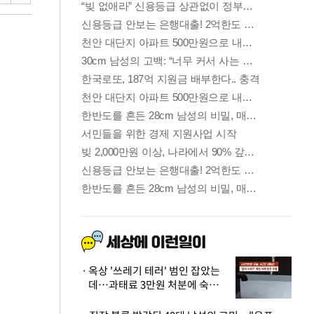
옥상 '쓰레기 테러' 범인 잡았는
데…과태료 3만원 처분에 숙박업
주 허탈