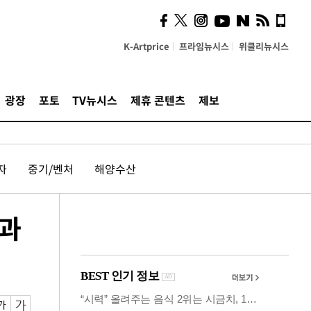
의견, 국토부·LH에 충실히
전달할 것"
K-Artprice
프라임뉴시스
위클리뉴시스
광장
포토
TV뉴시스
제휴 콘텐츠
제보
자
중기/벤처
해양수산
정과