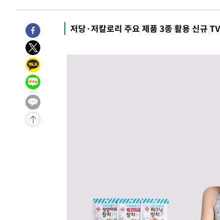
2시간 전 >
[속보]종합특검, 대검 추가 압수수색…내란 중요임무종사 혐
3시간 전 >
[속보]코스닥, 800p 회복…0.26% 오른 801.67 마감
저당·저칼로리 주요 제품 3종 활용 신규 T
3시간 전 >
[속보]코스피, 301.88포인트(4.58%) 내린 6296.38 마감
3시간 전 >
[속보]원·달러 환율, 0.7원 내린 1423.8원 마감
3시간 전 >
"여기 떨어졌다"…다누리, 스페이스X 로켓 달 충돌 흔적 포착
4시간 전 >
손흥민, 5경기 연속골 실패…LAFC는 승부차기 끝 과달라하라
6시간 전 >
내일까지 39도 '펄펄'…기상청 "태풍 지나며 폭염 잠시 꺾인
-14105초 전 >
'월드컵 탈락 후폭풍' 축구협회…11시간 걸린 초유의 압
합)
-13541초 전 >
[속보] 뉴욕증시, 혼조 출발…나스닥 0.3%↓, 다우 0.1
-12334초 전 >
축구협회, 15년 전 심판 성 접대 파문에 "현재는 내부 지
-11019초 전 >
경찰, '홍명보는 2순위' 결론냈던 스포츠윤리센터도 압
56분 전 >
[속보]합참 "北 발사체는 단거리탄도미사일…감시·경계태세 
1시간 전 >
日방위성, 北이 동해로 쏜 발사체는 탄도미사일 가능성
1시간 전 >
[속보] SKT, 에이닷 서비스 장애 발생…"원인 파악 중"
1시간 전 >
[속보]합참 "북, 동해상으로 미상 발사체 발사"
1시간 전 >
'낮 최고 39도' 불볕더위…한밤 열대야도 계속[내일날씨]