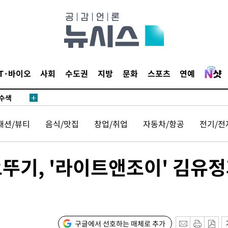
다"
수수색(종
4%↑
IT·바이오
사회
수도권
지방
문화
스포츠
연예
침 준수"
수수색
강화"
패션/뷰티
음식/맛집
창업/취업
자동차/항공
전기/전
오뚜기, '라이트앤조이' 김유
황'
구글에서 선호하는 매체로 추가