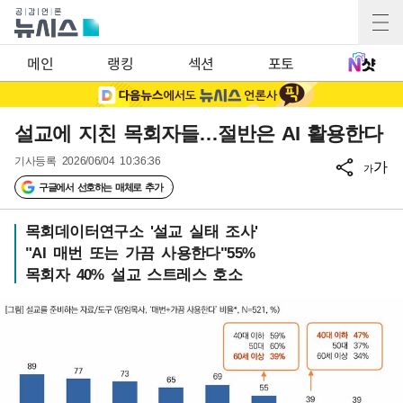
메인
랭킹
섹션
포토
설교에 지친 목회자들…절반은 AI 활용한다
기사등록
2026/06/04 10:36:36
가
가
구글에서 선호하는 매체로 추가
목회데이터연구소 '설교 실태 조사'
"AI 매번 또는 가끔 사용한다"55%
목회자 40% 설교 스트레스 호소