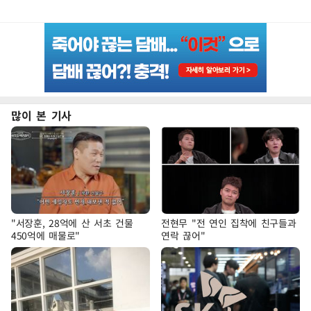
많이 본 기사
"서장훈, 28억에 산 서초 건물
전현무 "전 연인 집착에 친구들과
450억에 매물로"
연락 끊어"