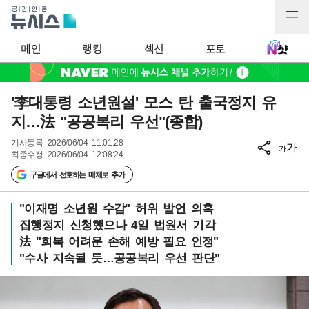
메인
랭킹
섹션
포토
'李대통령 소년원설' 모스 탄 출국정지 유
지…法 "공공복리 우선"(종합)
기사등록
2026/06/04 11:01:28
가
가
최종수정
2026/06/04 12:08:24
구글에서 선호하는 매체로 추가
"이재명 소년원 수감" 허위 발언 의혹
집행정지 신청했으나 4일 법원서 기각
法 "회복 어려운 손해 예방 필요 인정"
"수사 지속될 듯…공공복리 우선 판단"