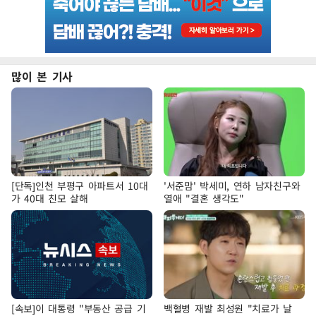
많이 본 기사
[단독]인천 부평구 아파트서 10대
'서준맘' 박세미, 연하 남자친구와
가 40대 친모 살해
열애 "결혼 생각도"
[속보]이 대통령 "부동산 공급 기
백혈병 재발 최성원 "치료가 날