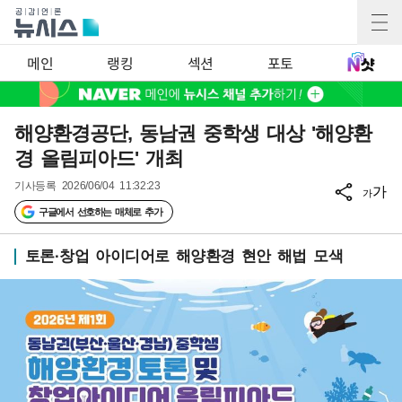
메인
랭킹
섹션
포토
해양환경공단, 동남권 중학생 대상 '해양환
경 올림피아드' 개최
기사등록
2026/06/04 11:32:23
가
가
구글에서 선호하는 매체로 추가
토론·창업 아이디어로 해양환경 현안 해법 모색