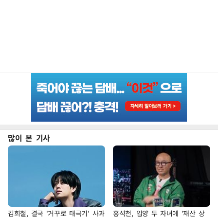
많이 본 기사
김희철, 결국 '거꾸로 태극기' 사과
홍석천, 입양 두 자녀에 '재산 상