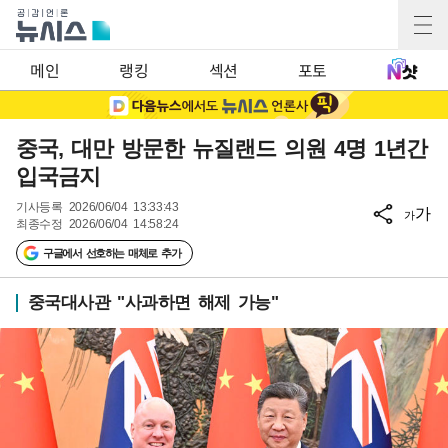
메인
랭킹
섹션
포토
중국, 대만 방문한 뉴질랜드 의원 4명 1년간
입국금지
기사등록
2026/06/04 13:33:43
가
가
최종수정
2026/06/04 14:58:24
구글에서 선호하는 매체로 추가
중국대사관 "사과하면 해제 가능"