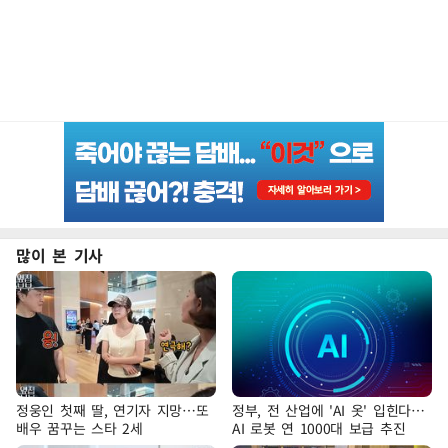
많이 본 기사
정웅인 첫째 딸, 연기자 지망…또
정부, 전 산업에 'AI 옷' 입힌다…
배우 꿈꾸는 스타 2세
AI 로봇 연 1000대 보급 추진