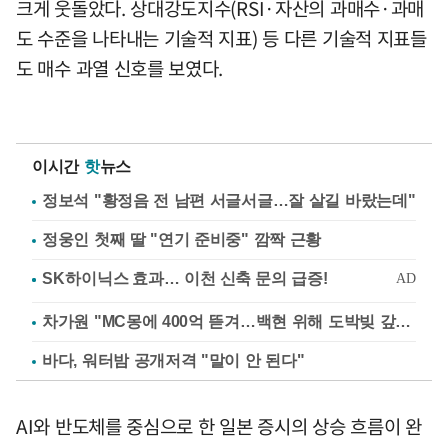
크게 웃돌았다. 상대강도지수(RSI·자산의 과매수·과매
도 수준을 나타내는 기술적 지표) 등 다른 기술적 지표들
도 매수 과열 신호를 보였다.
이시간
핫
뉴스
정보석 "황정음 전 남편 서글서글…잘 살길 바랐는데"
정웅인 첫째 딸 "연기 준비중" 깜짝 근황
차가원 "MC몽에 400억 뜯겨…백현 위해 도박빚 갚아줘"
바다, 워터밤 공개저격 "말이 안 된다"
AI와 반도체를 중심으로 한 일본 증시의 상승 흐름이 완