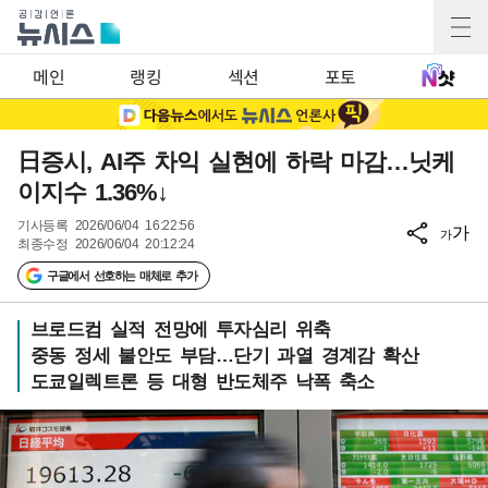
메인
랭킹
섹션
포토
日증시, AI주 차익 실현에 하락 마감…닛케
이지수 1.36%↓
기사등록
2026/06/04 16:22:56
가
가
최종수정
2026/06/04 20:12:24
구글에서 선호하는 매체로 추가
브로드컴 실적 전망에 투자심리 위축
중동 정세 불안도 부담…단기 과열 경계감 확산
도쿄일렉트론 등 대형 반도체주 낙폭 축소