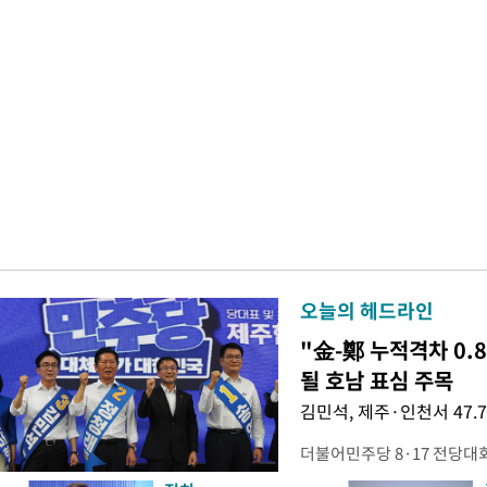
오늘의 헤드라인
"金-鄭 누적격차 0.
될 호남 표심 주목
김민석, 제주·인천서 47.
더불어민주당 8·17 전당대
보가 8일 제주·인천 지역 순