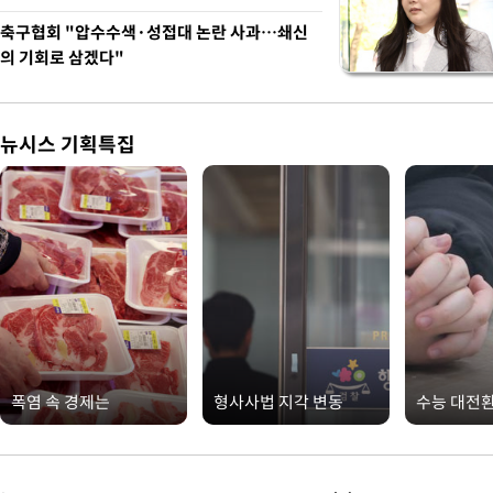
축구협회 "압수수색·성접대 논란 사과…쇄신
의 기회로 삼겠다"
뉴시스 기획특집
폭염 속 경제는
형사사법 지각 변동
수능 대전