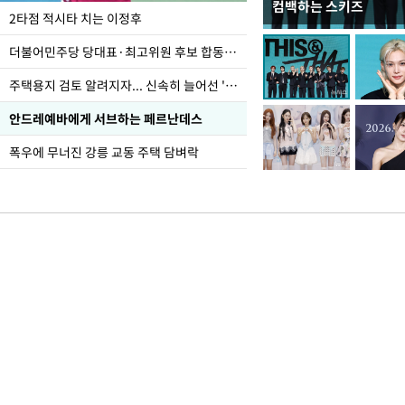
컴백하는 스키즈
이번주 국회에는 무슨 일
2타점 적시타 치는 이정후
더불어민주당 당대표·최고위원 후보 합동연설회
주택용지 검토 알려지자... 신속히 늘어선 '근조화환'
안드레예바에게 서브하는 페르난데스
폭우에 무너진 강릉 교동 주택 담벼락