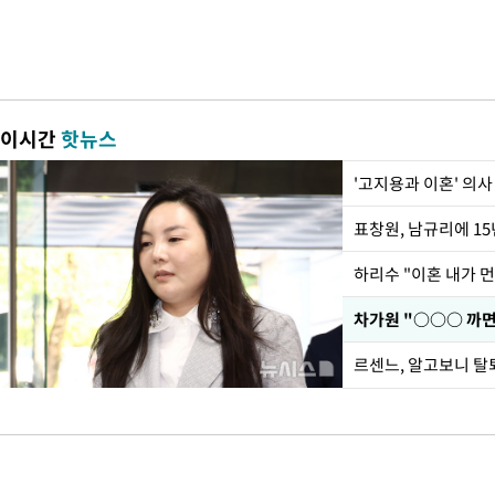
이시간
핫뉴스
'고지용과 이혼' 의사
하리수 "이혼 내가 
르센느, 알고보니 탈