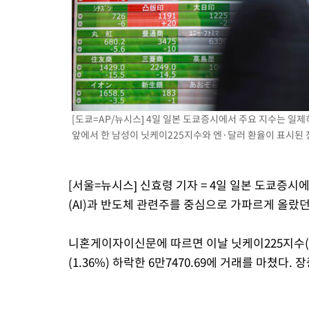
2시간 전 >
극한폭염 한풀 꺾이지만…'낮 최고 35도' 무더위, 열대야 계속[다
날씨]
2시간 전 >
축구협회 "압수수색·성접대 논란 사과…쇄신의 기회로 삼겠다"
3시간 전 >
[속보]'압수수색·성접대 논란' 축구협회 "실망과 걱정 안겨드려 죄
6시간 전 >
'최고 37도' 폭염 지속…강원동해안 최대 150㎜ 비
8시간 전 >
[속보]뉴욕증시 상승 마감…S&P 0.6% 나스닥 1.3%↑
[도쿄=AP/뉴시스] 4일 일본 도쿄증시에서 주요 지수는 일제히
앞에서 한 남성이 닛케이225지수와 엔·달러 환율이 표시된 전광
[서울=뉴시스] 신효령 기자 = 4일 일본 도쿄증시
(AI)과 반도체 관련주를 중심으로 가파르게 올랐
니혼게이자이신문에 따르면 이날 닛케이225지수(
(1.36%) 하락한 6만7470.69에 거래를 마쳤다.