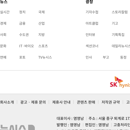
뉴스
광장
실시간
정치
국제
기자수첩
스토리칼럼
경제
금융
산업
아트클럽
기고
사회
수도권
지방
인터뷰
기획특집
문화
IT·바이오
스포츠
섹션코너
데일리뉴시
연예
포토
TV뉴시스
인사
부고
동정
회사소개
광고 · 제휴 문의
제휴사 안내
콘텐츠 판매
저작권 규약
고
대표이사 : 염영남
주소 : 서울 중구 퇴계로 1
발행인 : 염영남
편집인 : 염영남
고충처리인