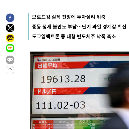
8시간 전 >
[속보]뉴욕증시 상승 마감…S&P 0.6% 나스닥 1.3%↑
-29935초 전 >
이란 "호르무즈 재개방 합의 근접…美 배상 선행돼야"
브로드컴 실적 전망에 투자심리 위축
-20982초 전 >
[속보]與최고위원 제주·인천 순회경선…박선원·최민희·서미
중동 정세 불안도 부담…단기 과열 경계감 확산
한민수·김용 순
-20935초 전 >
[속보]김민석, 與 전대 당원투표 누적 득표율 45.42%로 1위…
도쿄일렉트론 등 대형 반도체주 낙폭 축소
청래 44.56%
-20217초 전 >
[속보]與 대표 경선 제주·인천 당원투표…金 47.75%·鄭
42.08%·宋 10.17%
-19751초 전 >
이강인 "아틀레티코 이적 기뻐…등번호 7번 의미보단 팀 위해 
것"
-19686초 전 >
[속보]與 당대표 경선, 제주·인천 권리당원 투표 김민석 승리
-13460초 전 >
낮 최고 35도 '무더위'…동해안 시간당 30㎜ '강한 비'[내일날
-12730초 전 >
[속보]이강인 "감독님이 원하는 마음 느꼈고, 많은 트로피 원해
틀레티코 이적"
-12512초 전 >
수도권 40도 육박 '펄펄'…동해안 일부 지역엔 호의주의보
-11481초 전 >
온열질환 사망자 3명 늘어…누적 환자 3000명 돌파
-5426초 전 >
강릉에 시간당 81.4㎜ 물폭탄…도로 잠기고 담벼락 붕괴
-1533초 전 >
백운산서 80년근 천종산삼 9뿌리 발견…감정가 1.3억원
12분 전 >
선재도서 해루질 나섰다 실종 60대, 닷새 만에 숨진 채 발견
53분 전 >
남자 농구, 나고야 아시안게임서 '홈팀' 일본과 한일전
1시간 전 >
여수 오동도 해상서 모터보트 전복…1명 사망·1명 실종