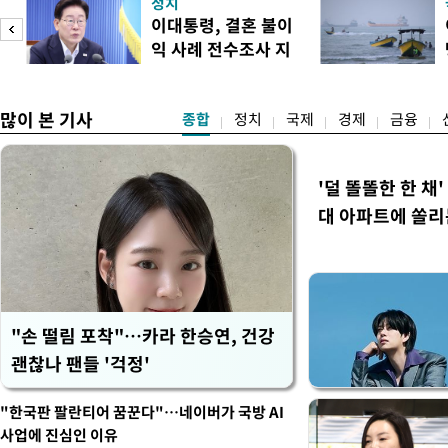
정치
다. 앞서 정청래 후보 우세
이대통령, 결혼 불이
·울산·경남 경선에서 1승 1
익 사례 전수조사 지
제주·인천 경선에서 이기며 '
시
만 두 후보 간 누적 득표율 차
많이 본 기사
종합
정치
국제
경제
금융
'덜 똘똘한 한 채
대 아파트에 쏠리
"손 떨림 포착"…카라 한승연, 건강
괜찮나 팬들 '걱정'
"한국판 팔란티어 꿈꾼다"…네이버가 국방 AI
사업에 진심인 이유