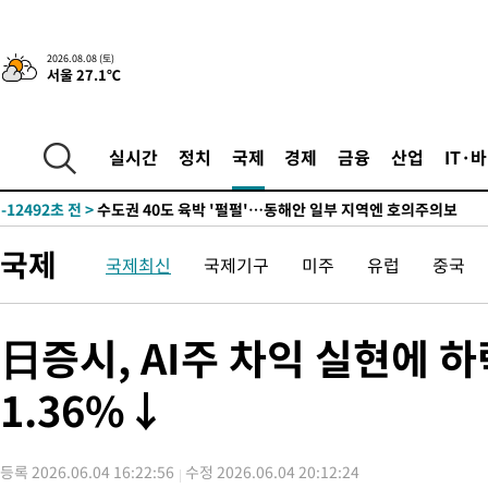
청래 44.56%
-20197초 전 >
[속보]與 대표 경선 제주·인천 당원투표…金 47.75%·鄭
42.08%·宋 10.17%
-19731초 전 >
이강인 "아틀레티코 이적 기뻐…등번호 7번 의미보단 팀 위해 
2026.08.08 (토)
서울 27.1℃
것"
-19666초 전 >
[속보]與 당대표 경선, 제주·인천 권리당원 투표 김민석 승리
-13440초 전 >
낮 최고 35도 '무더위'…동해안 시간당 30㎜ '강한 비'[내일날
-12710초 전 >
[속보]이강인 "감독님이 원하는 마음 느꼈고, 많은 트로피 원해
실시간
정치
국제
경제
금융
산업
IT·
틀레티코 이적"
-12492초 전 >
수도권 40도 육박 '펄펄'…동해안 일부 지역엔 호의주의보
-11461초 전 >
온열질환 사망자 3명 늘어…누적 환자 3000명 돌파
-5406초 전 >
강릉에 시간당 81.4㎜ 물폭탄…도로 잠기고 담벼락 붕괴
국제
국제최신
국제기구
미주
유럽
중국
-1513초 전 >
백운산서 80년근 천종산삼 9뿌리 발견…감정가 1.3억원
12분 전 >
선재도서 해루질 나섰다 실종 60대, 닷새 만에 숨진 채 발견
54분 전 >
남자 농구, 나고야 아시안게임서 '홈팀' 일본과 한일전
日증시, AI주 차익 실현에
1시간 전 >
여수 오동도 해상서 모터보트 전복…1명 사망·1명 실종
1.36%↓
2시간 전 >
극한폭염 한풀 꺾이지만…'낮 최고 35도' 무더위, 열대야 계속[다
날씨]
2시간 전 >
축구협회 "압수수색·성접대 논란 사과…쇄신의 기회로 삼겠다"
3시간 전 >
[속보]'압수수색·성접대 논란' 축구협회 "실망과 걱정 안겨드려 죄
등록 2026.06.04 16:22:56
수정 2026.06.04 20:12:24
6시간 전 >
'최고 37도' 폭염 지속…강원동해안 최대 150㎜ 비