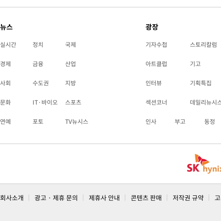
뉴스
광장
실시간
정치
국제
기자수첩
스토리칼럼
경제
금융
산업
아트클럽
기고
사회
수도권
지방
인터뷰
기획특집
문화
IT·바이오
스포츠
섹션코너
데일리뉴시
연예
포토
TV뉴시스
인사
부고
동정
회사소개
광고 · 제휴 문의
제휴사 안내
콘텐츠 판매
저작권 규약
고