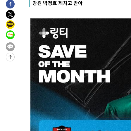
강원 박청효 제치고 받아
10시간 전 >
[속보]뉴욕증시 상승 마감…S&P 0.6% 나스닥 1.3%↑
-23832초 전 >
이란 "호르무즈 재개방 합의 근접…美 배상 선행돼야"
-14879초 전 >
[속보]與최고위원 제주·인천 순회경선…박선원·최민희·서미
한민수·김용 순
-14832초 전 >
[속보]김민석, 與 전대 당원투표 누적 득표율 45.42%로 1위…
청래 44.56%
-14114초 전 >
[속보]與 대표 경선 제주·인천 당원투표…金 47.75%·鄭
42.08%·宋 10.17%
-13648초 전 >
이강인 "아틀레티코 이적 기뻐…등번호 7번 의미보단 팀 위해 
것"
-13583초 전 >
[속보]與 당대표 경선, 제주·인천 권리당원 투표 김민석 승리
-7357초 전 >
낮 최고 35도 '무더위'…동해안 시간당 30㎜ '강한 비'[내일날씨
-6627초 전 >
[속보]이강인 "감독님이 원하는 마음 느꼈고, 많은 트로피 원해 
레티코 이적"
-6409초 전 >
수도권 40도 육박 '펄펄'…동해안 일부 지역엔 호의주의보
-5378초 전 >
온열질환 사망자 3명 늘어…누적 환자 3000명 돌파
11분 전 >
강릉에 시간당 81.4㎜ 물폭탄…도로 잠기고 담벼락 붕괴
1시간 전 >
백운산서 80년근 천종산삼 9뿌리 발견…감정가 1.3억원
1시간 전 >
선재도서 해루질 나섰다 실종 60대, 닷새 만에 숨진 채 발견
2시간 전 >
남자 농구, 나고야 아시안게임서 '홈팀' 일본과 한일전
2시간 전 >
여수 오동도 해상서 모터보트 전복…1명 사망·1명 실종