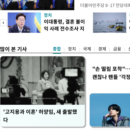
더불어민주당 8·17 전당대
보가 8일 제주·인천 지역 순
정치
다. 앞서 정청래 후보 우세
이대통령, 결혼 불이
·울산·경남 경선에서 1승 1
익 사례 전수조사 지
제주·인천 경선에서 이기며 '
시
만 두 후보 간 누적 득표율 차
많이 본 기사
종합
정치
국제
경제
금융
"손 떨림 포착"
괜찮나 팬들 '걱정
'고지용과 이혼' 허양임, 새 출발했
다