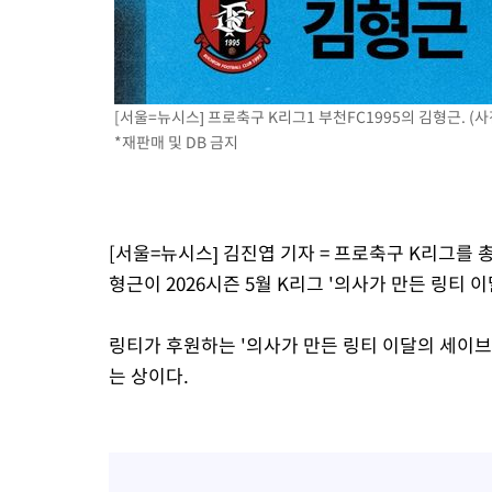
3시간 전 >
극한폭염 한풀 꺾이지만…'낮 최고 35도' 무더위, 열대야 계속[다
날씨]
4시간 전 >
축구협회 "압수수색·성접대 논란 사과…쇄신의 기회로 삼겠다"
5시간 전 >
[속보]'압수수색·성접대 논란' 축구협회 "실망과 걱정 안겨드려 죄
[서울=뉴시스] 프로축구 K리그1 부천FC1995의 김형근. (사
8시간 전 >
'최고 37도' 폭염 지속…강원동해안 최대 150㎜ 비
*재판매 및 DB 금지
10시간 전 >
[속보]뉴욕증시 상승 마감…S&P 0.6% 나스닥 1.3%↑
[서울=뉴시스] 김진엽 기자 = 프로축구 K리그를 
형근이 2026시즌 5월 K리그 '의사가 만든 링티 
링티가 후원하는 '의사가 만든 링티 이달의 세이브
는 상이다.