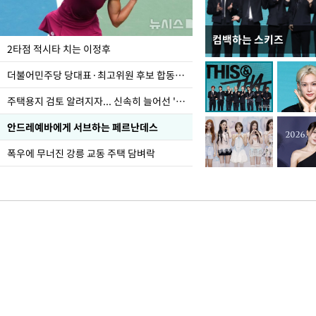
컴백하는 스키즈
이번주 국회에는 무슨 일
2타점 적시타 치는 이정후
더불어민주당 당대표·최고위원 후보 합동연설회
주택용지 검토 알려지자... 신속히 늘어선 '근조화환'
안드레예바에게 서브하는 페르난데스
폭우에 무너진 강릉 교동 주택 담벼락