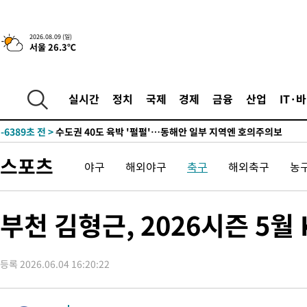
청래 44.56%
-14094초 전 >
[속보]與 대표 경선 제주·인천 당원투표…金 47.75%·鄭
42.08%·宋 10.17%
-13628초 전 >
이강인 "아틀레티코 이적 기뻐…등번호 7번 의미보단 팀 위해 
2026.08.09 (일)
서울 26.3℃
것"
-13563초 전 >
[속보]與 당대표 경선, 제주·인천 권리당원 투표 김민석 승리
-7337초 전 >
낮 최고 35도 '무더위'…동해안 시간당 30㎜ '강한 비'[내일날씨
-6607초 전 >
[속보]이강인 "감독님이 원하는 마음 느꼈고, 많은 트로피 원해 
실시간
정치
국제
경제
금융
산업
IT·
레티코 이적"
-6389초 전 >
수도권 40도 육박 '펄펄'…동해안 일부 지역엔 호의주의보
-5358초 전 >
온열질환 사망자 3명 늘어…누적 환자 3000명 돌파
11분 전 >
강릉에 시간당 81.4㎜ 물폭탄…도로 잠기고 담벼락 붕괴
스포츠
야구
해외야구
축구
해외축구
농
1시간 전 >
백운산서 80년근 천종산삼 9뿌리 발견…감정가 1.3억원
1시간 전 >
선재도서 해루질 나섰다 실종 60대, 닷새 만에 숨진 채 발견
2시간 전 >
남자 농구, 나고야 아시안게임서 '홈팀' 일본과 한일전
부천 김형근, 2026시즌 5월
2시간 전 >
여수 오동도 해상서 모터보트 전복…1명 사망·1명 실종
3시간 전 >
극한폭염 한풀 꺾이지만…'낮 최고 35도' 무더위, 열대야 계속[다
날씨]
등록 2026.06.04 16:20:22
4시간 전 >
축구협회 "압수수색·성접대 논란 사과…쇄신의 기회로 삼겠다"
5시간 전 >
[속보]'압수수색·성접대 논란' 축구협회 "실망과 걱정 안겨드려 죄
8시간 전 >
'최고 37도' 폭염 지속…강원동해안 최대 150㎜ 비