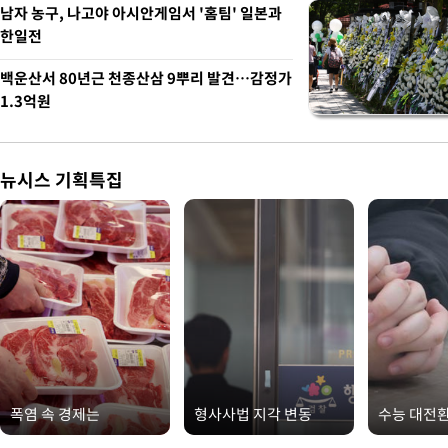
남자 농구, 나고야 아시안게임서 '홈팀' 일본과
한일전
백운산서 80년근 천종산삼 9뿌리 발견…감정가
1.3억원
뉴시스 기획특집
폭염 속 경제는
형사사법 지각 변동
수능 대전