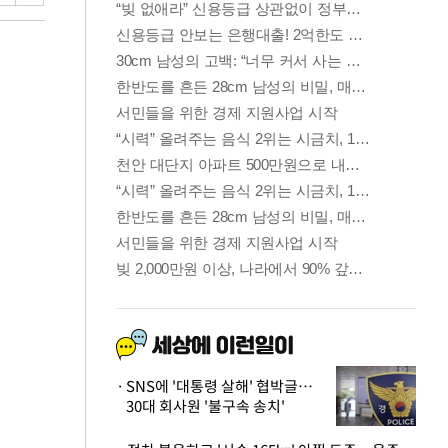
SNS에 '대통령 살해' 협박글…
30대 회사원 '불구속 송치'