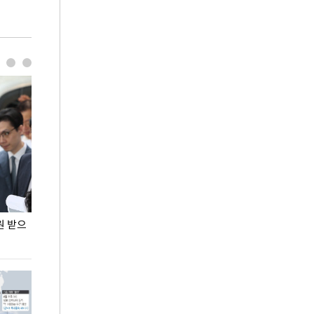
원 받으
정동영, 조현 '이상주의' 발언에 "이상이 있어야
장동혁 "李 대
현실 바꿔"
하다"