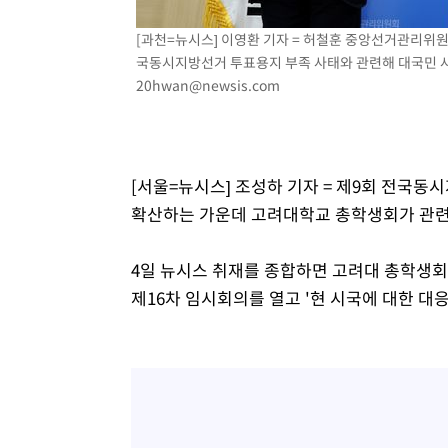
-17340초 전 >
서울 낮 39도 '폭염중대경보'…40도 관측 가능성도
[과천=뉴시스] 이영환 기자 = 허철훈 중앙선거관리위
-14702초 전 >
미 워싱턴주 스포캔 시의 통제불능 3개 산불, 방화선 일부
국동시지방선거 투표용지 부족 사태와 관련해 대국민 사과를
-6875초 전 >
[속보] 호르무즈 해협 이란-오만 협상 기대속 뉴욕증시 혼조
20hwan@newsis.com
우 0.49%↑
-5230초 전 >
[속보] 이란 대통령 "지금 최고지도자와 소통하기가 매우 
임 3년 인터뷰
2시간 전 >
[속보] "이란-오만, 호르무즈 해협 통행 항로 합의" 이란 외
[서울=뉴시스] 조성하 기자 = 제9회 전국
확산하는 가운데 고려대학교 총학생회가 관련 
4일 뉴시스 취재를 종합하면 고려대 총학생
제16차 임시회의를 열고 '현 시국에 대한 대응