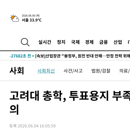
2026.08.06 (목)
서울 33.9℃
2시간 전 >
[속보] "이란-오만, 호르무즈 해협 통행 항로 합의" 이란 외
-31547초 전 >
내일까지 39도 '펄펄'…기상청 "태풍 지나며 폭염 잠시 
-31184초 전 >
트럼프, 한국계 진보 주지사 후보 맹공…"공산주의가 최대
실시간
정치
국제
경제
금융
산업
-31162초 전 >
"美간섭에 합의 지연"…트럼프, '이란 호르무즈 통제권'
-27682초 전 >
[속보]산업장관 "李정부, 원전 반대 안해…안정 전력 위
-26379초 전 >
[속보]경찰, '홍명보 선임 논란' 대한축구협회·축구회관 
사회
사회최신
사건/사고
법원/검찰
의료
색
-25766초 전 >
[속보]산업장관 "美무역법 제301조 과잉생산 결과 발표 8
상
-25559초 전 >
[속보]코스피 매도사이드카 발동…4%대 급락
-24831초 전 >
[속보]전남광주 초대 시민추천 부시장에 백승주·윤난실
고려대 총학, 투표용지 부
-22392초 전 >
서울 열대야 15일째 지속…비공식 '초열대야' 30도 넘어
의
-20959초 전 >
[속보]코스닥, 2.15포인트(0.27%) 내린 797.44 출발
-20942초 전 >
[속보]코스피, 119.51포인트(1.81%) 내린 6478.75 개
-17389초 전 >
6월 경상수지 497.3억 달러…두 달 연속 사상 최대
등록 2026.06.04 16:05:59
-17340초 전 >
서울 낮 39도 '폭염중대경보'…40도 관측 가능성도