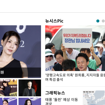
뉴시스Pic
지원
"수사·기소 분리 관련 대비책 최
'양평고속도로 의혹' 원희룡, 지지자들 응
"
며 특검 출석
그래픽뉴스
태풍 '돌핀' 예상 이동
경로