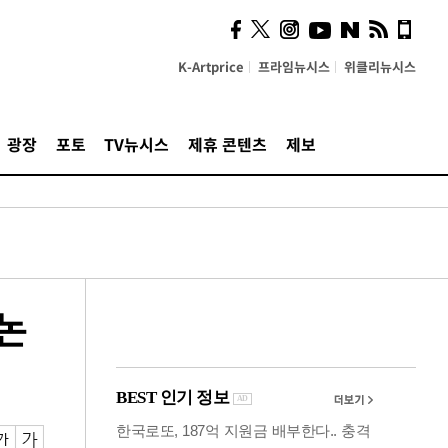
계…'고급 가요'의 주체적
영토
K-Artprice
프라임뉴시스
위클리뉴시스
광장
포토
TV뉴시스
제휴 콘텐츠
제보
 논