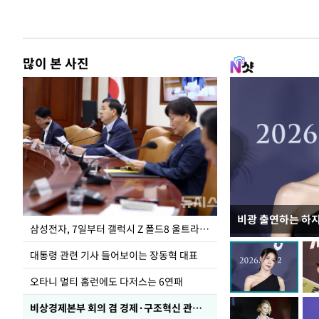
많이 본 사진
비광 출연하는 하
이재명 대통령, 
삼성전자, 7일부터 갤럭시 Z 폴드8 울트라·폴드8·플립8 출시
선 다해 강구해야
대통령 관련 기사 들어보이는 장동혁 대표
오타니 멀티 홈런에도 다저스는 6연패
비상경제본부 회의 겸 경제·구조혁신 관계장관회의