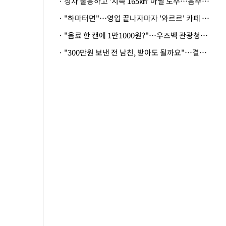
· 정차 불응하고 '시속 165㎞' 아찔 도주…음주운전자 체포
· "하마터면"…영업 끝나자마자 '와르르' 카페 테라스 덮친 대리석 외벽
· "음료 한 캔에 1만1000원?"…우즈벡 관광청까지 나섰다, 유튜버 폭로 후폭풍
· "300만원 보낸 전 남친, 받아도 될까요"…결혼 앞둔 예비신부의 뜻밖 고충