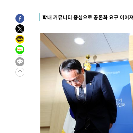
-14702초 전 >
미 워싱턴주 스포캔 시의 통제불능 3개 산불, 방화선 일부
-6875초 전 >
[속보] 호르무즈 해협 이란-오만 협상 기대속 뉴욕증시 혼조
학내 커뮤니티 중심으로 공론화 요구 이어
우 0.49%↑
-5230초 전 >
[속보] 이란 대통령 "지금 최고지도자와 소통하기가 매우 
임 3년 인터뷰
2시간 전 >
[속보] "이란-오만, 호르무즈 해협 통행 항로 합의" 이란 외
-31547초 전 >
내일까지 39도 '펄펄'…기상청 "태풍 지나며 폭염 잠시 
-31184초 전 >
트럼프, 한국계 진보 주지사 후보 맹공…"공산주의가 최대
-31162초 전 >
"美간섭에 합의 지연"…트럼프, '이란 호르무즈 통제권'
-27682초 전 >
[속보]산업장관 "李정부, 원전 반대 안해…안정 전력 위
-26379초 전 >
[속보]경찰, '홍명보 선임 논란' 대한축구협회·축구회관 
색
-25766초 전 >
[속보]산업장관 "美무역법 제301조 과잉생산 결과 발표 8
상
-25559초 전 >
[속보]코스피 매도사이드카 발동…4%대 급락
-24831초 전 >
[속보]전남광주 초대 시민추천 부시장에 백승주·윤난실
-22392초 전 >
서울 열대야 15일째 지속…비공식 '초열대야' 30도 넘어
-20959초 전 >
[속보]코스닥, 2.15포인트(0.27%) 내린 797.44 출발
-20942초 전 >
[속보]코스피, 119.51포인트(1.81%) 내린 6478.75 개
-17389초 전 >
6월 경상수지 497.3억 달러…두 달 연속 사상 최대