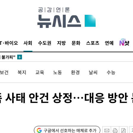
무부 대변인
꺾인다"
 위협"
IT·바이오
사회
수도권
지방
문화
스포츠
연예
 수용할까
해 불가피"
등 압수수
/보건
복지
교육
노동
환경
날씨
수능
월 중 예
족 사태 안건 상정…대응 방안
장
구글에서 선호하는 매체로 추가