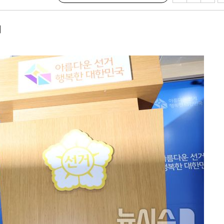
 구축
 마감 다
져
어려워" 취
무부 대변인
꺾인다"
 위협"
 수용할까
해 불가피"
등 압수수
월 중 예
장