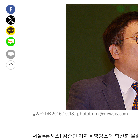
압수수색
-11373초 전 >
[속보]원·달러 환율, 오전 9시 1423.8원
-11169초 전 >
[속보]삼성전자·SK하이닉스 동반 강보합…1%대 상승 출발
-11155초 전 >
[속보]코스닥, 5.95포인트(0.74%) 상승한 807.62개장
-11123초 전 >
[속보]코스피, 6300선 재탈환…1.09% 오른 6365.07 개장
-8288초 전 >
시리아 다마스쿠스 교외에서 미니버스 폭발.. 14명 부상, 3명은
-7586초 전 >
입추에도 극한더위…서울 낮 39도 '폭염중대경보'
-2550초 전 >
이란, 호르무즈서 "적국 목표물들"과 대치로 남부 케슘섬에서 
례 큰 폭발음
-31605초 전 >
[속보]종합특검, '계엄 수용공간 확보' 신용해 前교정본부장 기
-30478초 전 >
외신들도 주목한 韓축구 파문…"국민적 공분에 수사 재개"
-30449초 전 >
11시간 압수수색에 성접대 파문까지…'쑥대밭' 된 축구협회
-29471초 전 >
[속보]규제합리화위원회 부위원장에 김태유 서울대 공대 교수
병태 후임
-25829초 전 >
[속보]국힘 윤리위, '돌려차기 발언' 진종오·서범수 징계 절차 
-21154초 전 >
[속보] 7월 중국 수출 23.9%↑ 수입 27.5%↑…무역총액
뉴시스 DB 2016.10.18.
photothink@newsis.com
25.3%↑
-18314초 전 >
[속보]'채상병 순직 책임' 임성근, 항소심도 징역 3년
-18180초 전 >
[속보]종합특검, '관저이전 봐주기 감사' 유병호 구속기소
[서울=뉴시스] 김종민 기자 = 영양소와 항산화 물
-14780초 전 >
민주 콩고 에볼라환자 4천명 돌파, 4053명 발생 1850명 사망