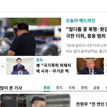
오늘의 헤드라인
"말다툼 중 폭행·홧
극한 더위, 충동 범죄
"요새 날씨가 너무 더우니까
하는 일이 늘어났어요. 출근
거나, 누가 길을 막고 서 있
정치
(40대 직장인 A씨) 유례없
李 "국가폭력 피해자
에도 쉽게 짜증을 내거나 
에 사과…무거운 책
있다. 높은 기온과 습도가 
임감"
많이 본 기사
종합
정치
국제
경제
금융
전현무 "전 연인