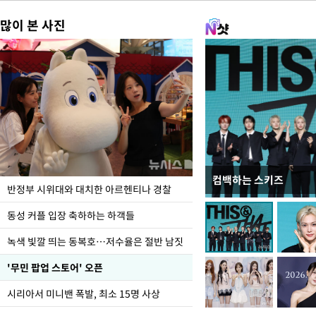
많이 본 사진
컴백하는 스키즈
정동영, 北 '조선' 호
반정부 시위대와 대치한 아르헨티나 경찰
숙 후에 하겠다는 말 빠
동성 커플 입장 축하하는 하객들
녹색 빛깔 띄는 동복호…저수율은 절반 남짓
'무민 팝업 스토어' 오픈
시리아서 미니밴 폭발, 최소 15명 사상