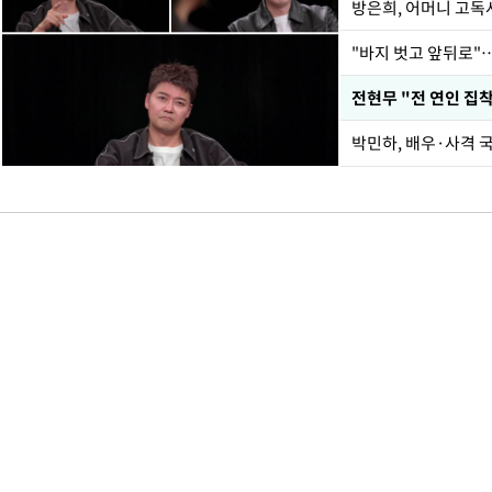
방은희, 어머니 고독사
"바지 벗고 앞뒤로"
박민하, 배우·사격