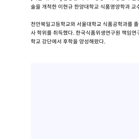
술을 개척한 이현규 한양대학교 식품영양학과 교수가
-14030초 전 >
[속보]'300억원대 사기 혐의' 차가원 대표 구속 송치
-13224초 전 >
"미 전국적 살모네라 식중독 원인은 멕시코산 할라피뇨"-- CD
천안북일고등학교와 서울대학교 식품공학과를 졸
-11737초 전 >
[속보]경찰·노동부, HL만도 평택사업장 끼임 사망 관련 압수
사 학위를 취득했다. 한국식품위생연구원 책임연구
-11618초 전 >
[속보]합수본, '투표율 허위 입력' 중앙·서울·경기도 선관위 등
학교 강단에서 후학을 양성해왔다.
압수수색
-11373초 전 >
[속보]원·달러 환율, 오전 9시 1423.8원
-11169초 전 >
[속보]삼성전자·SK하이닉스 동반 강보합…1%대 상승 출발
-11155초 전 >
[속보]코스닥, 5.95포인트(0.74%) 상승한 807.62개장
-11123초 전 >
[속보]코스피, 6300선 재탈환…1.09% 오른 6365.07 개장
-8288초 전 >
시리아 다마스쿠스 교외에서 미니버스 폭발.. 14명 부상, 3명은
-7586초 전 >
입추에도 극한더위…서울 낮 39도 '폭염중대경보'
-2550초 전 >
이란, 호르무즈서 "적국 목표물들"과 대치로 남부 케슘섬에서 
례 큰 폭발음