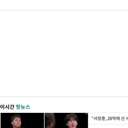
이시간
핫뉴스
"서장훈, 28억에 산