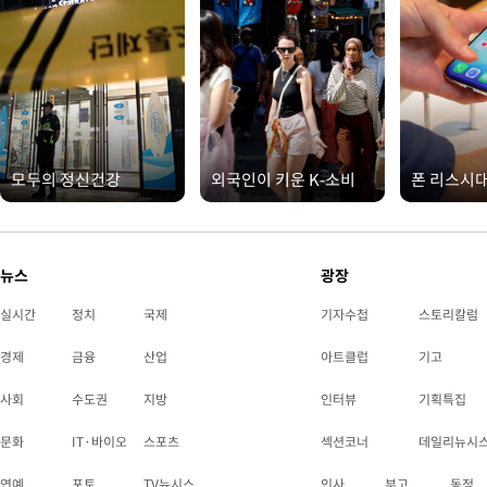
모두의 정신건강
외국인이 키운 K-소비
폰 리스시
뉴스
광장
실시간
정치
국제
기자수첩
스토리칼럼
경제
금융
산업
아트클럽
기고
사회
수도권
지방
인터뷰
기획특집
문화
IT·바이오
스포츠
섹션코너
데일리뉴시
연예
포토
TV뉴시스
인사
부고
동정