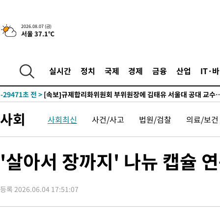
2026.08.07 (금)
서울 37.1℃
-2550초 전 >
이란, 호르무즈서 "적국 목표물들"과 대치로 남부 케슘섬에서 
례 큰 폭발음
-31605초 전 >
[속보]종합특검, '계엄 수용공간 확보' 신용해 前교정본부장 기
-30478초 전 >
외신들도 주목한 韓축구 파문…"국민적 공분에 수사 재개"
실시간
정치
국제
경제
금융
산업
IT·
-30449초 전 >
11시간 압수수색에 성접대 파문까지…'쑥대밭' 된 축구협회
-29471초 전 >
[속보]규제합리화위원회 부위원장에 김태유 서울대 공대 교수
병태 후임
-25829초 전 >
[속보]국힘 윤리위, '돌려차기 발언' 진종오·서범수 징계 절차 
사회
사회최신
사건/사고
법원/검찰
의료/보건
-21154초 전 >
[속보] 7월 중국 수출 23.9%↑ 수입 27.5%↑…무역총액
25.3%↑
-18314초 전 >
[속보]'채상병 순직 책임' 임성근, 항소심도 징역 3년
-18180초 전 >
[속보]종합특검, '관저이전 봐주기 감사' 유병호 구속기소
'살아서 장까지' 나뉴 캡슐 
-14780초 전 >
민주 콩고 에볼라환자 4천명 돌파, 4053명 발생 1850명 사망
-14030초 전 >
[속보]'300억원대 사기 혐의' 차가원 대표 구속 송치
등록 2026.06.04 17:51:07
-13224초 전 >
"미 전국적 살모네라 식중독 원인은 멕시코산 할라피뇨"-- CD
-11737초 전 >
[속보]경찰·노동부, HL만도 평택사업장 끼임 사망 관련 압수
-11618초 전 >
[속보]합수본, '투표율 허위 입력' 중앙·서울·경기도 선관위 등