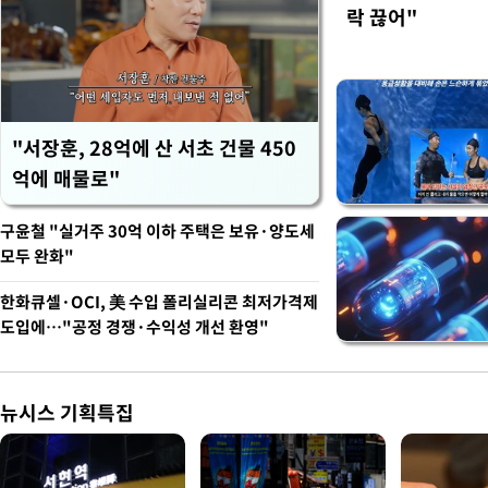
락 끊어"
"서장훈, 28억에 산 서초 건물 450
억에 매물로"
구윤철 "실거주 30억 이하 주택은 보유·양도세
모두 완화"
한화큐셀·OCI, 美 수입 폴리실리콘 최저가격제
도입에…"공정 경쟁·수익성 개선 환영"
뉴시스 기획특집