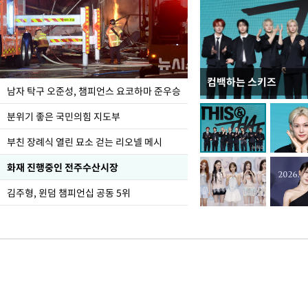
컴백하는 스키즈
한-미, UFS연합연습 1
남자 탁구 오준성, 챔피언스 요코하마 준우승
분위기 좋은 국민의힘 지도부
부친 장례식 열린 묘소 걷는 리오넬 메시
화재 진행중인 전주수산시장
김주형, 윈덤 챔피언십 공동 5위