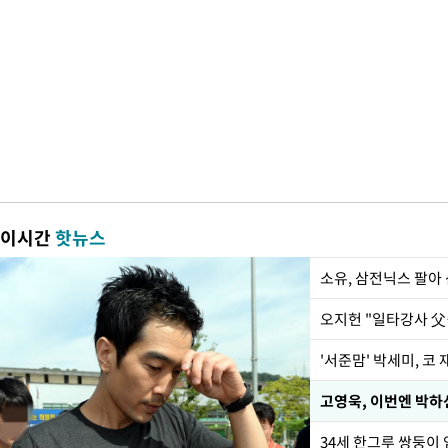
이시간
핫뉴스
'서준맘' 박세미, 코
34세 한그루 쌍둥이