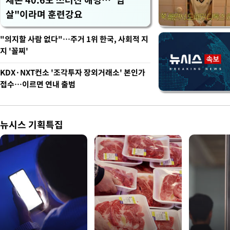
살"이라며 훈련강요
"의지할 사람 없다"…주거 1위 한국, 사회적 지
지 '꼴찌'
KDX·NXT컨소 '조각투자 장외거래소' 본인가
접수…이르면 연내 출범
뉴시스 기획특집