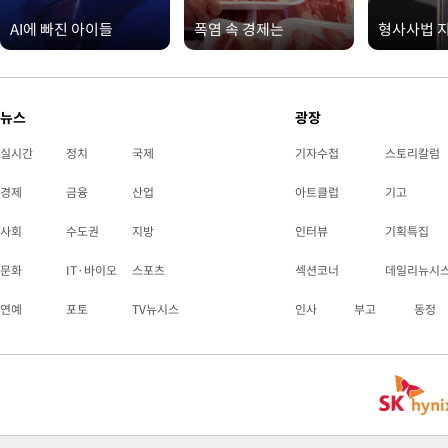
AI에 빠진 아이들
폭염 속 경제는
형사사법 
뉴스
광장
실시간
정치
국제
기자수첩
스토리칼럼
경제
금융
산업
아트클럽
기고
사회
수도권
지방
인터뷰
기획특집
문화
IT·바이오
스포츠
섹션코너
데일리뉴시
연예
포토
TV뉴시스
인사
부고
동정