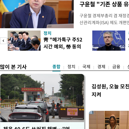
구윤철 "기존 상품 
구윤철 경제부총리 겸 재정경
산관리계좌(ISA) 제도 개편
다"며 "국민 의견까지 수렴해
정치
토할 예정"이라고 밝혔다. 
靑 "메가특구 주52
셜미디어(SNS) 엑스(X·옛
시간 예외, 勞 동의
개편안은 지난 4일부터 오는
필요"
많이 본 기사
종합
정치
국제
경제
금융
김성원, 오늘 모
지켜
체온 40.6도 쓰러진 해병…"엄