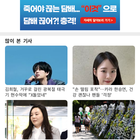
많이 본 기사
김희철, 거꾸로 걸린 광복절 태극
"손 떨림 포착"…카라 한승연, 건
기 현수막에 "X돌았네"
강 괜찮나 팬들 '걱정'