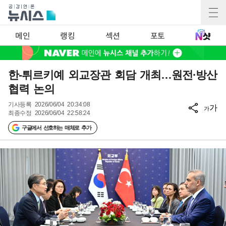
메인
랭킹
섹션
포토
한-튀르키예 외교장관 회담 개최…원전·방산
협력 논의
기사등록
2026/06/04 20:34:08
가
가
최종수정
2026/06/04 22:58:24
구글에서 선호하는 매체로 추가