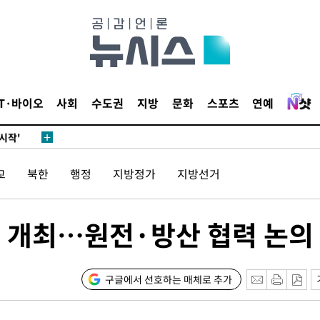
데뷔전
되길"
IT·바이오
사회
수도권
지방
문화
스포츠
연예
시작'
승리…정청래
교
북한
행정
지방정가
지방선거
청래
청래 승리
7%·정청래
 개최…원전·방산 협력 논의
2%·김민석
0.30%
구글에서 선호하는 매체로 추가
차에 첫 정
'