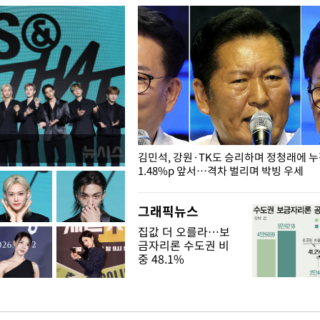
 드러난 홍제천…물고기 떼죽음
김민석, 강원·TK도 승리하며 정청래에 
1.48%p 앞서…격차 벌리며 박빙 우세
그래픽뉴스
집값 더 오를라…보
금자리론 수도권 비
중 48.1%