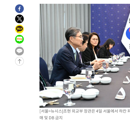
-4316초 전 >
손흥민, 68분 뛰고 2경기 침묵…LAFC, 톨루카에 1-0 승리
-3588초 전 >
'2경기 연속 침묵' 손흥민, 톨루카전 68분만 뛰고 슈팅 0개
-2340초 전 >
이강인, 오늘 서울서 AT마드리드 입단식…'전례 없는 특급
2시간 전 >
'여긴 20도, 저긴 50도'…열화상 카메라로 본 폭염 저감시설 
3시간 전 >
콜롬비아 신임 우파 대통령 취임 하루만에 차량폭탄 폭발 사건
-30650초 전 >
'AT마드리드 7번' 이강인, 맨시티 상대로 비공식 데뷔전
-30152초 전 >
[속보]'AT마드리드 7번' 이강인, 맨시티 상대로 비공식 
-28216초 전 >
네타냐후, 트럼프의 가자 평화 2차 15개조 평화안 '거부'
-24812초 전 >
이강인 ATM 입단식에 '상암벌 들썩'…"세계적인 선수 
-23808초 전 >
태풍 돌핀, 중 저장성 타이저우시 해안에 상륙 (1보)
-21154초 전 >
AT마드리드 데뷔 앞둔 이강인, 맨시티전 선발 대신 '벤치 
-19784초 전 >
[속보]與 강원·TK 당원투표 합산 김민석 48.54%로 
44.40%
-19118초 전 >
與 강원·TK 당원투표 합산 김민석 46.01%로 승리…정
[서울=뉴시스]조현 외교부 장관은 4일 서울에서 하칸
44.53%
-18958초 전 >
[속보]與전대 권리당원투표…강원·경북 김민석, 대구 정
매 및 DB 금지
-18765초 전 >
[속보]與 당대표 경선, 경북 권리당원 투표 김민석 47.3
45.71%
-18667초 전 >
[속보]與 당대표 경선, 대구 권리당원 투표 정청래 47.8