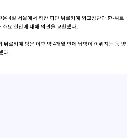
0.30%
장관은 4일 서울에서 하칸 피단 튀르키예 외교장관과 한-튀르
차에 첫 정
국 주요 현안에 대해 의견을 교환했다.
'
(종합)
의 튀르키예 방문 이후 약 4개월 만에 답방이 이뤄지는 등 양
했다.
대우'
'온도차'