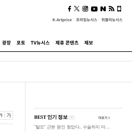
사이 해답 찾았죠"…알을
깨고 나온 '초자아'
K-Artprice
프라임뉴시스
위클리뉴시스
광장
포토
TV뉴시스
제휴 콘텐츠
제보