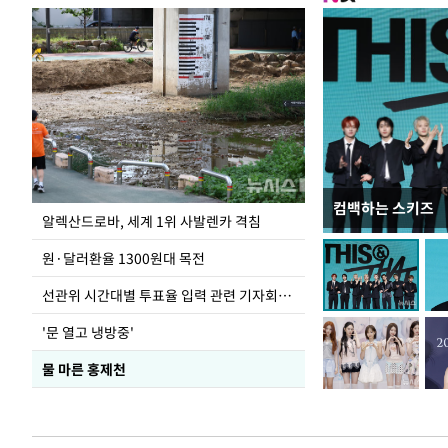
컴백하는 스키즈
극한 폭염에 바닥
알렉산드로바, 세계 1위 사발렌카 격침
도
원·달러환율 1300원대 목전
선관위 시간대별 투표율 입력 관련 기자회견하는 주진우 의원
'문 열고 냉방중'
물 마른 홍제천