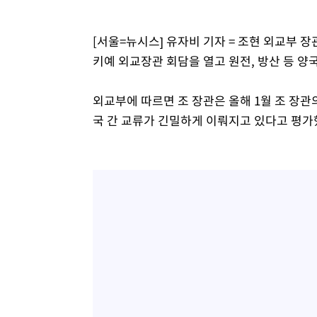
46.35%
-18464초 전 >
[속보]與 당대표 경선, 강원 권리당원 투표 김민석 승리…5
득표
-16382초 전 >
"일본축구협회, 대한축구협회 성 접대 의혹 심판 조사"
[서울=뉴시스] 유자비 기자 = 조현 외교부 
-9024초 전 >
[속보]장은수, KLPGA 제주삼다수 역전 우승…데뷔 10년 
키예 외교장관 회담을 열고 원전, 방산 등 양
상
-4389초 전 >
"얼마나 더웠으면"…안동 물길공원서 헤엄친 구렁이 '소동
-4316초 전 >
손흥민, 68분 뛰고 2경기 침묵…LAFC, 톨루카에 1-0 승리
외교부에 따르면 조 장관은 올해 1월 조 장관
-3588초 전 >
'2경기 연속 침묵' 손흥민, 톨루카전 68분만 뛰고 슈팅 0개
국 간 교류가 긴밀하게 이뤄지고 있다고 평가
-2340초 전 >
이강인, 오늘 서울서 AT마드리드 입단식…'전례 없는 특급
2시간 전 >
'여긴 20도, 저긴 50도'…열화상 카메라로 본 폭염 저감시설 
3시간 전 >
콜롬비아 신임 우파 대통령 취임 하루만에 차량폭탄 폭발 사건