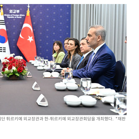
(종합)
대우'
'온도차'
데뷔전
되길"
시작'
승리…정청래
청래
 피단 튀르키예 외교장관과 한-튀르키예 외교장관회담을 개최했다. *재판
청래 승리
7%·정청래
2%·김민석