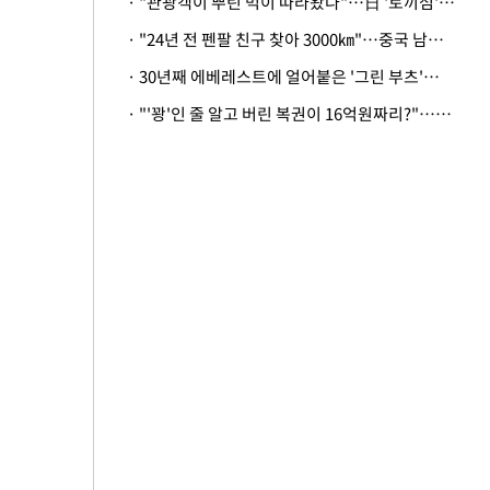
· "관광객이 뿌린 먹이 따라왔나"…日 '토끼섬' 멧돼지, 토끼까지 사냥
· "24년 전 펜팔 친구 찾아 3000㎞"…중국 남성 사연에 '뭉클'
· 30년째 에베레스트에 얼어붙은 '그린 부츠'…드디어 가족 품으로
· "'꽝'인 줄 알고 버린 복권이 16억원짜리?"…극적으로 되찾은 사연