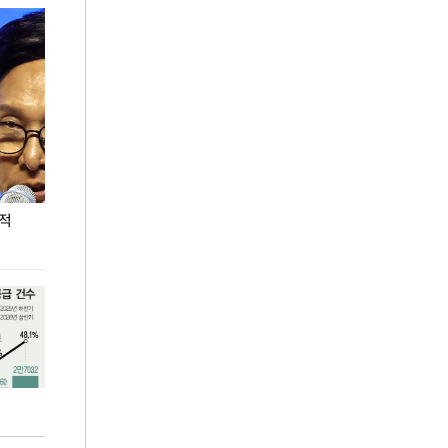
누적
용산·강남·서초 유휴부지까지…세제 이은 '영끌'
폭염 속 주말 풍
공급대책 윤곽