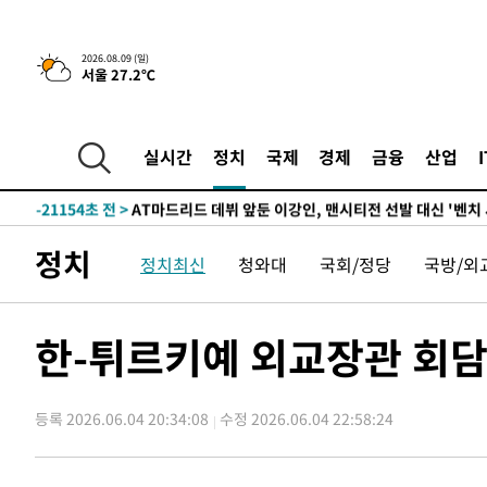
3시간 전 >
콜롬비아 신임 우파 대통령 취임 하루만에 차량폭탄 폭발 사건
-30650초 전 >
'AT마드리드 7번' 이강인, 맨시티 상대로 비공식 데뷔전
2026.08.09 (일)
서울 27.2℃
-30152초 전 >
[속보]'AT마드리드 7번' 이강인, 맨시티 상대로 비공식 
-28216초 전 >
네타냐후, 트럼프의 가자 평화 2차 15개조 평화안 '거부'
-24812초 전 >
이강인 ATM 입단식에 '상암벌 들썩'…"세계적인 선수 
실시간
정치
국제
경제
금융
산업
-23808초 전 >
태풍 돌핀, 중 저장성 타이저우시 해안에 상륙 (1보)
-21154초 전 >
AT마드리드 데뷔 앞둔 이강인, 맨시티전 선발 대신 '벤치 
-19784초 전 >
[속보]與 강원·TK 당원투표 합산 김민석 48.54%로 
정치
정치최신
청와대
국회/정당
국방/외
44.40%
-19118초 전 >
與 강원·TK 당원투표 합산 김민석 46.01%로 승리…정
44.53%
-18958초 전 >
[속보]與전대 권리당원투표…강원·경북 김민석, 대구 정
-18765초 전 >
[속보]與 당대표 경선, 경북 권리당원 투표 김민석 47.3
한-튀르키예 외교장관 회담
45.71%
-18667초 전 >
[속보]與 당대표 경선, 대구 권리당원 투표 정청래 47.8
46.35%
-18464초 전 >
[속보]與 당대표 경선, 강원 권리당원 투표 김민석 승리…5
득표
등록 2026.06.04 20:34:08
수정 2026.06.04 22:58:24
-16382초 전 >
"일본축구협회, 대한축구협회 성 접대 의혹 심판 조사"
-9024초 전 >
[속보]장은수, KLPGA 제주삼다수 역전 우승…데뷔 10년 
상
-4389초 전 >
"얼마나 더웠으면"…안동 물길공원서 헤엄친 구렁이 '소동