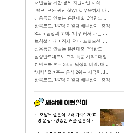
"호날두 결혼식 보러 가자" 2000
명 운집…엉뚱한 커플 결혼식에
'황당'