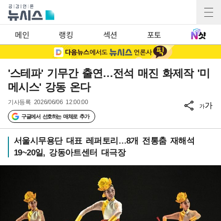
메인
랭킹
섹션
포토
'스테파' 기무간 출연…전석 매진 화제작 '미
메시스' 강동 온다
기사등록
2026/06/06 12:00:00
가
가
구글에서 선호하는 매체로 추가
서울시무용단 대표 레퍼토리…8개 전통춤 재해석
19~20일, 강동아트센터 대극장