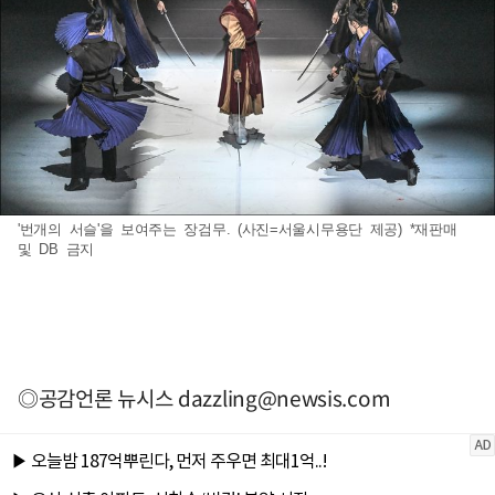
'번개의 서슬'을 보여주는 장검무. (사진=서울시무용단 제공) *재판매
및 DB 금지
◎공감언론 뉴시스
dazzling@newsis.com