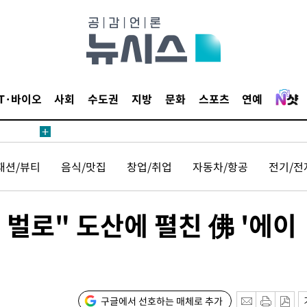
침 준수"
수수색
세 강화"
IT·바이오
사회
수도권
지방
문화
스포츠
연예
패션/뷰티
음식/맛집
창업/취업
자동차/항공
전기/전
당황'
 벌로" 도산에 펼친 佛 '에이
구글에서 선호하는 매체로 추가