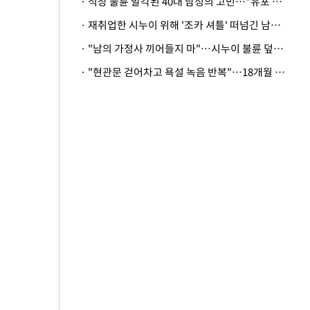
· 직장 불륜 발각된 40대 남성의 고민…"유포 동료 명예훼손·협박죄 고소 가능할까"
· 재취업한 시누이 위해 '조카 셔틀' 떠넘긴 남편…아내 "난 못한다"
· "남의 가정사 끼어들지 마"…시누이 불륜 덮으려는 남편에 억울한 아내
· "현관문 걷어차고 욕설 녹음 반복"…18개월 아기 키우는 집 뒤흔든 '앞집의 비극'