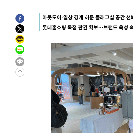
2시간 전 >
손흥민, 5경기 연속골 실패…LAFC는 승부차기 끝 과달라하라
4시간 전 >
내일까지 39도 '펄펄'…기상청 "태풍 지나며 폭염 잠시 꺾인
아웃도어-일상 경계 허문 플래그십 공간 선
-21348초 전 >
'월드컵 탈락 후폭풍' 축구협회…11시간 걸린 초유의 압
롯데홈쇼핑 독점 판권 확보…브랜드 육성 
합)
-20784초 전 >
[속보] 뉴욕증시, 혼조 출발…나스닥 0.3%↓, 다우 0.1
-19577초 전 >
축구협회, 15년 전 심판 성 접대 파문에 "현재는 내부 지
-18262초 전 >
경찰, '홍명보는 2순위' 결론냈던 스포츠윤리센터도 압
-3858초 전 >
[속보]합참 "北 발사체는 단거리탄도미사일…감시·경계태
-3606초 전 >
日방위성, 北이 동해로 쏜 발사체는 탄도미사일 가능성
-2036초 전 >
[속보] SKT, 에이닷 서비스 장애 발생…"원인 파악 중"
-1442초 전 >
[속보]합참 "북, 동해상으로 미상 발사체 발사"
-838초 전 >
'낮 최고 39도' 불볕더위…한밤 열대야도 계속[내일날씨]
-797초 전 >
[속보]7~9일 프로야구 3연전도 폭염 취소…11일 재개
-459초 전 >
"韓 외환시장 개입 관측 배경엔 美의 대한국 무역적자 있어"
-286초 전 >
'월드컵 탈락 후폭풍' 축구협회…초유의 압수수색에 '충격·
-126초 전 >
서울 낮 37.9도, 올여름 최고치 경신…영등포 순간 '40도'
5분 전 >
[속보]종합특검, 대검 추가 압수수색…내란 중요임무종사 혐의