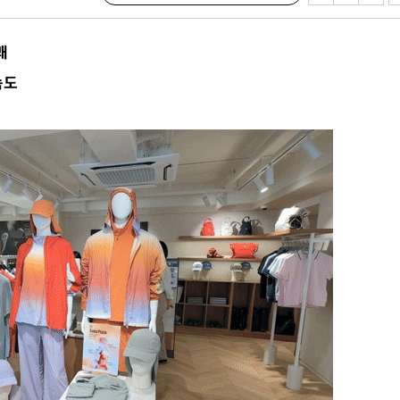
 격파
다"
봬
수수색(종
속도
4%↑
침 준수"
수수색
세 강화"
당황'