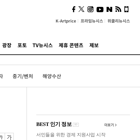
의견, 국토부·LH에 충실히
전달할 것"
K-Artprice
프라임뉴시스
위클리뉴시스
광장
포토
TV뉴시스
제휴 콘텐츠
제보
자
중기/벤처
해양수산