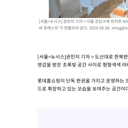
1시간 전 >
[속보]코스닥, 800p 회복…0.26% 오른 801.67 마감
1시간 전 >
[속보]코스피, 301.88포인트(4.58%) 내린 6296.38 마감
[서울=뉴시스] 권민지 기자 = 서울 강남구에 위치한 A
1시간 전 >
[속보]원·달러 환율, 0.7원 내린 1423.8원 마감
버 포레스트'가 연출되어 있다. 2026.06.06.
ming@n
1시간 전 >
"여기 떨어졌다"…다누리, 스페이스X 로켓 달 충돌 흔적 포착
2시간 전 >
손흥민, 5경기 연속골 실패…LAFC는 승부차기 끝 과달라하라
4시간 전 >
내일까지 39도 '펄펄'…기상청 "태풍 지나며 폭염 잠시 꺾인
[서울=뉴시스]권민지 기자 = 도산대로 한복판
영감을 받은 초록빛 공간 사이로 형형색색 러
롯데홈쇼핑이 단독 판권을 가지고 운영하는 프
드로 확장하고 있는 모습을 보여주는 공간이다