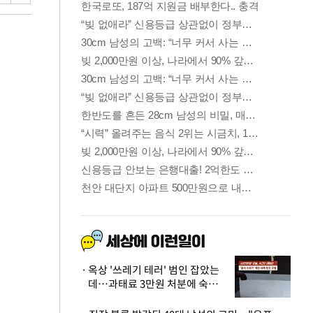
옥상 '쓰레기 테러' 범인 잡았는
데…과태료 3만원 처분에 숙박업
주 허탈