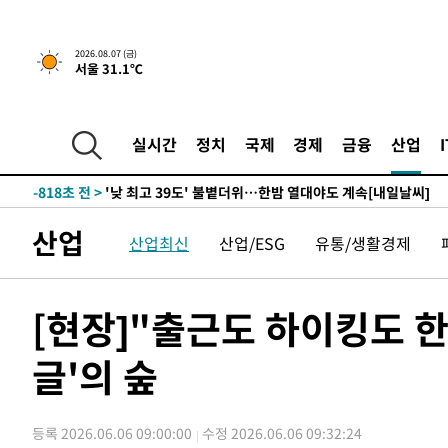
-19557초 전 >
축구협회, 15년 전 심판 성 접대 파문에 "현재는 내부 지
-18242초 전 >
경찰, '홍명보는 2순위' 결론냈던 스포츠윤리센터도 압
2026.08.07 (금)
서울 31.1℃
-3838초 전 >
[속보]합참 "北 발사체는 단거리탄도미사일…감시·경계태
-3586초 전 >
日방위성, 北이 동해로 쏜 발사체는 탄도미사일 가능성
-2016초 전 >
[속보] SKT, 에이닷 서비스 장애 발생…"원인 파악 중"
실시간
정치
국제
경제
금융
산업
-1422초 전 >
[속보]합참 "북, 동해상으로 미상 발사체 발사"
-818초 전 >
'낮 최고 39도' 불볕더위…한밤 열대야도 계속[내일날씨]
-777초 전 >
[속보]7~9일 프로야구 3연전도 폭염 취소…11일 재개
산업
산업최신
산업/ESG
유통/생활경제
-439초 전 >
"韓 외환시장 개입 관측 배경엔 美의 대한국 무역적자 있어"
-266초 전 >
'월드컵 탈락 후폭풍' 축구협회…초유의 압수수색에 '충격·
-106초 전 >
서울 낮 37.9도, 올여름 최고치 경신…영등포 순간 '40도'
[현장]"출근도 하이킹도 한
5분 전 >
[속보]종합특검, 대검 추가 압수수색…내란 중요임무종사 혐의
글'의 숲
1시간 전 >
[속보]코스닥, 800p 회복…0.26% 오른 801.67 마감
1시간 전 >
[속보]코스피, 301.88포인트(4.58%) 내린 6296.38 마감
1시간 전 >
[속보]원·달러 환율, 0.7원 내린 1423.8원 마감
등록 2026.06.06 09:00:00
수정 2026.06.06 09:32:24
1시간 전 >
"여기 떨어졌다"…다누리, 스페이스X 로켓 달 충돌 흔적 포착