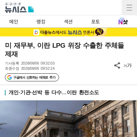
메인
랭킹
섹션
포토
미 재무부, 이란 LPG 위장 수출한 주체들
제재
기사등록
2026/06/06 09:32:03
가
가
최종수정
2026/06/06 09:52:24
구글에서 선호하는 매체로 추가
개인·기관·선박 등 다수…이란 환전소도