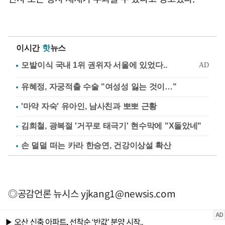
이시간
핫
뉴스
유혜정, 자궁적출 수술 "여성성 잃는 것이…"
'마약 자숙' 유아인, 남사친과 뽀뽀 근황
김희철, 광복절 '거꾸로 태극기' 현수막에 "X돌았네"
손 덜덜 떠는 카라 한승연, 건강이상설 확산
◎공감언론 뉴시스
yjkang1@newsis.com