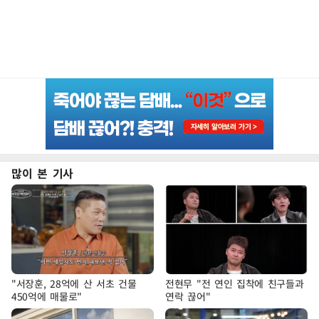
많이 본 기사
"서장훈, 28억에 산 서초 건물
전현무 "전 연인 집착에 친구들과
450억에 매물로"
연락 끊어"