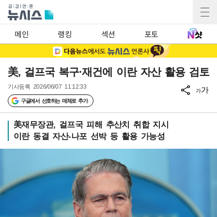
메인
랭킹
섹션
포토
美, 걸프국 복구·재건에 이란 자산 활용 검토
기사등록
2026/06/07 11:12:33
가
가
구글에서 선호하는 매체로 추가
美재무장관, 걸프국 피해 추산치 취합 지시
이란 동결 자산-나포 선박 등 활용 가능성