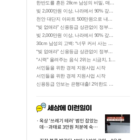
옥상 '쓰레기 테러' 범인 잡았는
데…과태료 3만원 처분에 숙박업
주 허탈