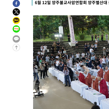
6월 12일 양주불교사암연합회 양주별산대
-1339초 전 >
[속보]종합특검, 대검 추가 압수수색…내란 중요임무종사 
42분 전 >
[속보]코스닥, 800p 회복…0.26% 오른 801.67 마감
43분 전 >
[속보]코스피, 301.88포인트(4.58%) 내린 6296.38 마감
46분 전 >
[속보]원·달러 환율, 0.7원 내린 1423.8원 마감
1시간 전 >
"여기 떨어졌다"…다누리, 스페이스X 로켓 달 충돌 흔적 포착
2시간 전 >
손흥민, 5경기 연속골 실패…LAFC는 승부차기 끝 과달라하라
4시간 전 >
내일까지 39도 '펄펄'…기상청 "태풍 지나며 폭염 잠시 꺾인
-22999초 전 >
'월드컵 탈락 후폭풍' 축구협회…11시간 걸린 초유의 압
합)
-22435초 전 >
[속보] 뉴욕증시, 혼조 출발…나스닥 0.3%↓, 다우 0.1
-21228초 전 >
축구협회, 15년 전 심판 성 접대 파문에 "현재는 내부 지
-19913초 전 >
경찰, '홍명보는 2순위' 결론냈던 스포츠윤리센터도 압
-5509초 전 >
[속보]합참 "北 발사체는 단거리탄도미사일…감시·경계태
-5257초 전 >
日방위성, 北이 동해로 쏜 발사체는 탄도미사일 가능성
-3687초 전 >
[속보] SKT, 에이닷 서비스 장애 발생…"원인 파악 중"
-3093초 전 >
[속보]합참 "북, 동해상으로 미상 발사체 발사"
-2489초 전 >
'낮 최고 39도' 불볕더위…한밤 열대야도 계속[내일날씨]