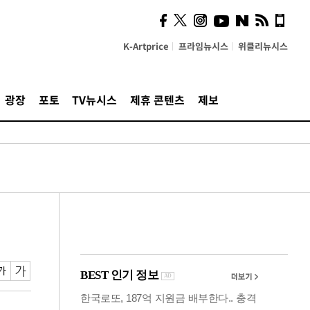
의견, 국토부·LH에 충실히
전달할 것"
K-Artprice
프라임뉴시스
위클리뉴시스
광장
포토
TV뉴시스
제휴 콘텐츠
제보