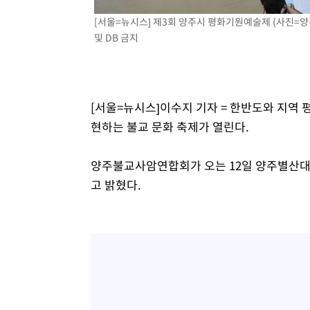
-2448초 전 >
[속보]7~9일 프로야구 3연전도 폭염 취소…11일 재개
[서울=뉴시스] 제3회 양주시 평화기원예술제 (사진=양주
-2110초 전 >
"韓 외환시장 개입 관측 배경엔 美의 대한국 무역적자 있어
및 DB 금지
-1937초 전 >
'월드컵 탈락 후폭풍' 축구협회…초유의 압수수색에 '충격
-1777초 전 >
서울 낮 37.9도, 올여름 최고치 경신…영등포 순간 '40도'
-1339초 전 >
[속보]종합특검, 대검 추가 압수수색…내란 중요임무종사 
[서울=뉴시스]이수지 기자 = 한반도와 지역 
42분 전 >
[속보]코스닥, 800p 회복…0.26% 오른 801.67 마감
현하는 불교 문화 축제가 열린다.
43분 전 >
[속보]코스피, 301.88포인트(4.58%) 내린 6296.38 마감
46분 전 >
[속보]원·달러 환율, 0.7원 내린 1423.8원 마감
양주불교사암연합회가 오는 12일 양주별산대
1시간 전 >
"여기 떨어졌다"…다누리, 스페이스X 로켓 달 충돌 흔적 포착
고 밝혔다.
2시간 전 >
손흥민, 5경기 연속골 실패…LAFC는 승부차기 끝 과달라하라
4시간 전 >
내일까지 39도 '펄펄'…기상청 "태풍 지나며 폭염 잠시 꺾인