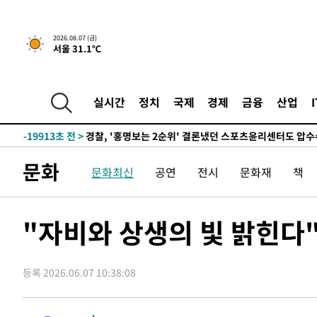
2026.08.07 (금)
서울 31.1℃
4시간 전 >
내일까지 39도 '펄펄'…기상청 "태풍 지나며 폭염 잠시 꺾인
-22999초 전 >
'월드컵 탈락 후폭풍' 축구협회…11시간 걸린 초유의 압
합)
-22435초 전 >
[속보] 뉴욕증시, 혼조 출발…나스닥 0.3%↓, 다우 0.1
실시간
정치
국제
경제
금융
산업
-21228초 전 >
축구협회, 15년 전 심판 성 접대 파문에 "현재는 내부 지
-19913초 전 >
경찰, '홍명보는 2순위' 결론냈던 스포츠윤리센터도 압
-5509초 전 >
[속보]합참 "北 발사체는 단거리탄도미사일…감시·경계태
문화
문화최신
공연
전시
문화재
책
-5257초 전 >
日방위성, 北이 동해로 쏜 발사체는 탄도미사일 가능성
-3687초 전 >
[속보] SKT, 에이닷 서비스 장애 발생…"원인 파악 중"
-3093초 전 >
[속보]합참 "북, 동해상으로 미상 발사체 발사"
"자비와 상생의 빛 밝힌
-2489초 전 >
'낮 최고 39도' 불볕더위…한밤 열대야도 계속[내일날씨]
-2448초 전 >
[속보]7~9일 프로야구 3연전도 폭염 취소…11일 재개
등록 2026.06.07 10:38:08
-2110초 전 >
"韓 외환시장 개입 관측 배경엔 美의 대한국 무역적자 있어
-1937초 전 >
'월드컵 탈락 후폭풍' 축구협회…초유의 압수수색에 '충격
-1777초 전 >
서울 낮 37.9도, 올여름 최고치 경신…영등포 순간 '40도'