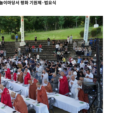
 놀이마당서 평화 기원제·법요식
혐의
 격파
다"
수수색(종
4%↑
침 준수"
수수색
세 강화"