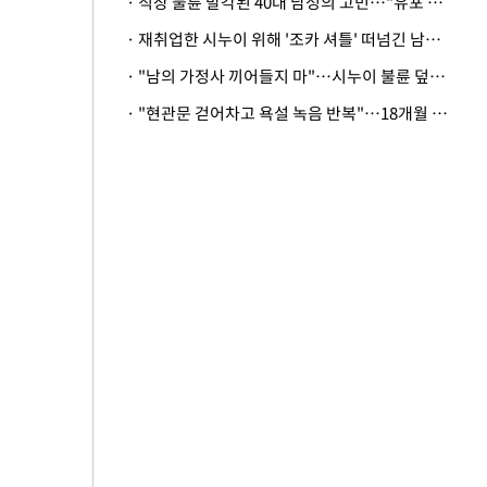
· 직장 불륜 발각된 40대 남성의 고민…"유포 동료 명예훼손·협박죄 고소 가능할까"
· 재취업한 시누이 위해 '조카 셔틀' 떠넘긴 남편…아내 "난 못한다"
· "남의 가정사 끼어들지 마"…시누이 불륜 덮으려는 남편에 억울한 아내
· "현관문 걷어차고 욕설 녹음 반복"…18개월 아기 키우는 집 뒤흔든 '앞집의 비극'