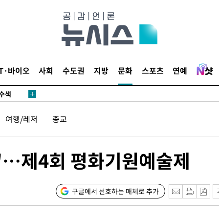
다"
수수색(종
4%↑
IT·바이오
사회
수도권
지방
문화
스포츠
연예
침 준수"
수수색
세 강화"
여행/레저
종교
다"…제4회 평화기원예술제
"
구글에서 선호하는 매체로 추가
·당황'