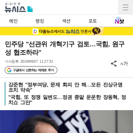
메인
랭킹
섹션
포토
민주당 "선관위 개혁기구 검토…국힘, 원구
성 협조하라"
기사등록
2026/06/07 11:27:32
가
가
구글에서 선호하는 매체로 추가
강준현 "정부여당, 문제 회피 안 해…모든 진상규명
조치 약속"
"국힘, 또 정쟁 일변도…정권 종말 운운한 장동혁, 정
치쇼 그만"