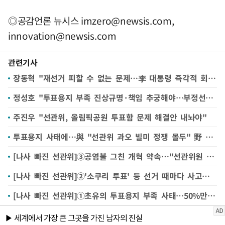
◎공감언론 뉴시스
imzero@newsis.com
,
innovation@newsis.com
관련기사
장동혁 "재선거 피할 수 없는 문제…李 대통령 즉각적 회담 요구"
정성호 "투표용지 부족 진상규명·책임 추궁해야…부정선거 음모론자에 단호 대응"
주진우 "선관위, 올림픽공원 투표함 문제 해결안 내놔야"
투표용지 사태에…與 "선관위 과오 빌미 정쟁 몰두" 野 "정권 종말 불러올 것"
[나사 빠진 선관위]③공염불 그친 개혁 약속…"선관위원 비상임 체제, 소수 상임체제로 바꿔 책임지게 해야"
[나사 빠진 선관위]②'소쿠리 투표' 등 선거 때마다 사고…부실 관리로 선거 불신 자초
[나사 빠진 선관위]①초유의 투표용지 부족 사태…50%만 준비해놓고 분배 시스템도 주먹구구