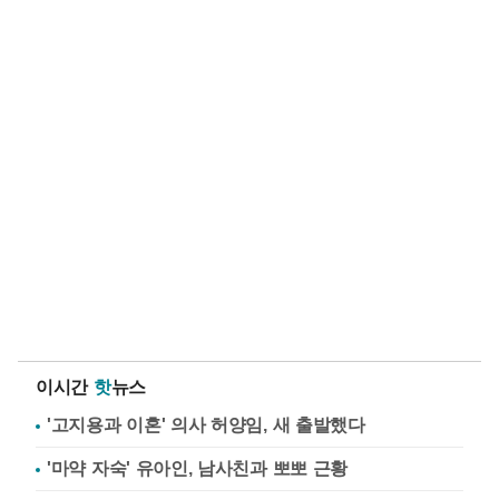
이시간
핫
뉴스
'고지용과 이혼' 의사 허양임, 새 출발했다
'마약 자숙' 유아인, 남사친과 뽀뽀 근황