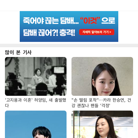
많이 본 기사
'고지용과 이혼' 허양임, 새 출발했
"손 떨림 포착"…카라 한승연, 건
다
강 괜찮나 팬들 '걱정'