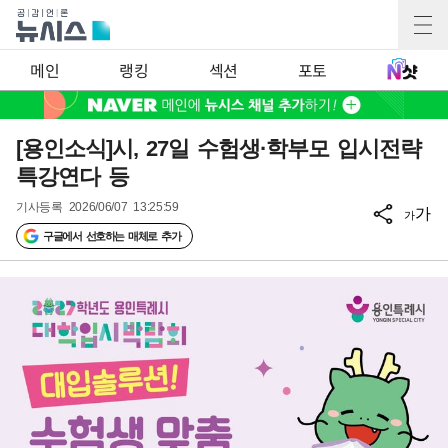
메인
랭킹
섹션
포토
[용인소식]시, 27일 수험생·학부모 입시전략
특강연다 등
기사등록
2026/06/07 13:25:59
가
가
구글에서 선호하는 매체로 추가