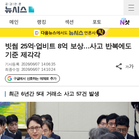
메인
랭킹
섹션
포토
빗썸 25억·업비트 8억 보상…사고 반복에도
기준 제각각
기사등록
2026/06/07 14:06:35
가
가
최종수정
2026/06/07 14:10:24
구글에서 선호하는 매체로 추가
최근 6년간 5대 거래소 사고 57건 발생