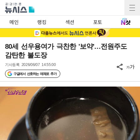
메인
랭킹
섹션
포토
80세 선우용여가 극찬한 '보약'…전원주도
감탄한 불도장
기사등록
2026/06/07 14:55:00
가
가
구글에서 선호하는 매체로 추가