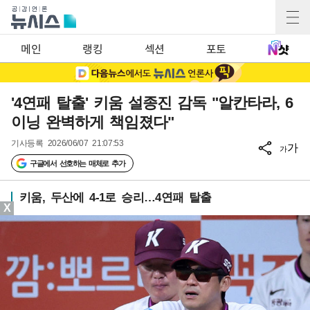
메인
랭킹
섹션
포토
'4연패 탈출' 키움 설종진 감독 "알칸타라, 6
이닝 완벽하게 책임졌다"
기사등록
2026/06/07 21:07:53
가
가
구글에서 선호하는 매체로 추가
키움, 두산에 4-1로 승리…4연패 탈출
X