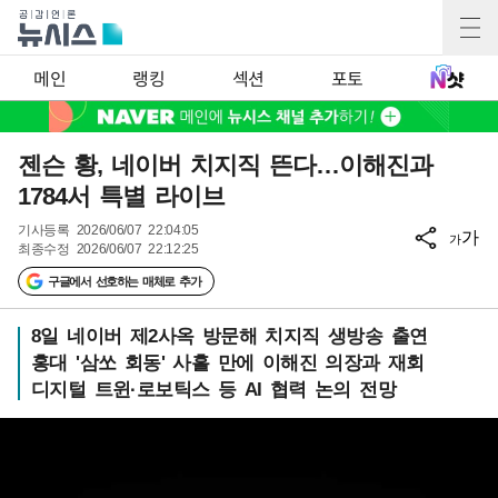
메인
랭킹
섹션
포토
젠슨 황, 네이버 치지직 뜬다…이해진과
1784서 특별 라이브
기사등록
2026/06/07 22:04:05
가
가
최종수정
2026/06/07 22:12:25
구글에서 선호하는 매체로 추가
8일 네이버 제2사옥 방문해 치지직 생방송 출연
홍대 '삼쏘 회동' 사흘 만에 이해진 의장과 재회
디지털 트윈·로보틱스 등 AI 협력 논의 전망