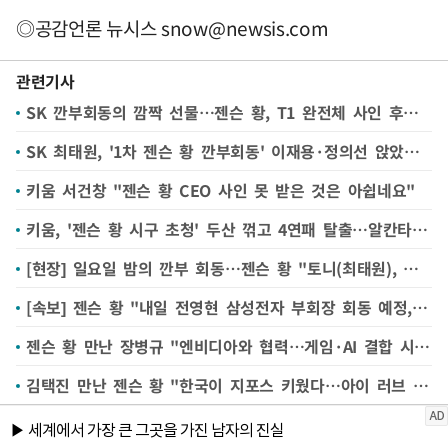
◎공감언론 뉴시스
snow@newsis.com
관련기사
SK 깐부회동의 깜짝 선물…젠슨 황, T1 완전체 사인 후드 받고 '함박웃음'
SK 최태원, '1차 젠슨 황 깐부회동' 이재용·정의선 앉았던 테이블에 사인 채웠다
키움 서건창 "젠슨 황 CEO 사인 못 받은 것은 아쉽네요"
키움, '젠슨 황 시구 초청' 두산 꺾고 4연패 탈출…알칸타라 시즌 6승
[현장] 일요일 밤의 깐부 회동…젠슨 황 "토니(최태원), 이틀 만에 또 봐도 즐거워"
[속보] 젠슨 황 "내일 전영현 삼성전자 부회장 회동 예정, 이재용 회장은 몇주전 美서 만나"
젠슨 황 만난 장병규 "엔비디아와 협력…게임·AI 결합 시작점"
김택진 만난 젠슨 황 "한국이 지포스 키웠다…아이 러브 한국"