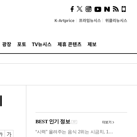
의견, 국토부·LH에 충실히
전달할 것"
K-Artprice
프라임뉴시스
위클리뉴시스
광장
포토
TV뉴시스
제휴 콘텐츠
제보
계