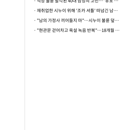
· 직장 불륜 발각된 40대 남성의 고민…"유포 동료 명예훼손·협박죄 고소 가능할까"
· 재취업한 시누이 위해 '조카 셔틀' 떠넘긴 남편…아내 "난 못한다"
· "남의 가정사 끼어들지 마"…시누이 불륜 덮으려는 남편에 억울한 아내
· "현관문 걷어차고 욕설 녹음 반복"…18개월 아기 키우는 집 뒤흔든 '앞집의 비극'