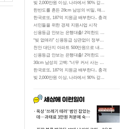
옥상 '쓰레기 테러' 범인 잡았는
데…과태료 3만원 처분에 숙박업
주 허탈