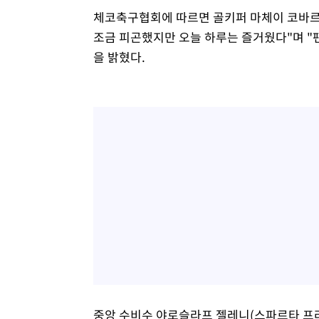
체코축구협회에 따르면 골키퍼 마체이 코바르
조금 피곤했지만 오늘 하루는 즐거웠다"며 "
을 밝혔다.
중앙 수비수 야로슬라프 젤레니(스파르타 프라