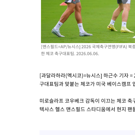
3시간 전 >
[속보]코스닥, 800p 회복…0.26% 오른 801.67 마감
3시간 전 >
[속보]코스피, 301.88포인트(4.58%) 내린 6296.38 마감
3시간 전 >
[속보]원·달러 환율, 0.7원 내린 1423.8원 마감
4시간 전 >
"여기 떨어졌다"…다누리, 스페이스X 로켓 달 충돌 흔적 포착
4시간 전 >
손흥민, 5경기 연속골 실패…LAFC는 승부차기 끝 과달라하라
[맨스필드=AP/뉴시스] 2026 국제축구연맹(FIFA)
6시간 전 >
내일까지 39도 '펄펄'…기상청 "태풍 지나며 폭염 잠시 꺾인
한 체코 축구대표팀. 2026.06.06.
[과달라하라(멕시코)=뉴시스] 하근수 기자 = 
구대표팀과 맞붙는 체코가 미국 베이스캠프 입
미로슬라프 코우베크 감독이 이끄는 체코 축구
텍사스 헬스 맨스필드 스타디움에서 현지 팬