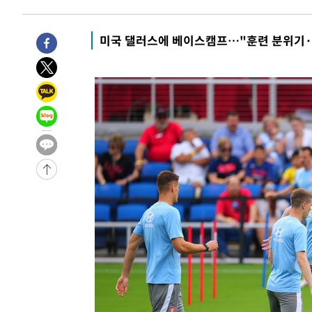
4시간 전 >
손흥민, 5경기 연속골 실패…LAFC는 승부차기 끝 과달라하라
6시간 전 >
내일까지 39도 '펄펄'…기상청 "태풍 지나며 폭염 잠시 꺾인
미국 댈러스에 베이스캠프…"훈련 분위기·
-13721초 전 >
'월드컵 탈락 후폭풍' 축구협회…11시간 걸린 초유의 압
합)
-13157초 전 >
[속보] 뉴욕증시, 혼조 출발…나스닥 0.3%↓, 다우 0.1
-11950초 전 >
축구협회, 15년 전 심판 성 접대 파문에 "현재는 내부 지
-10635초 전 >
경찰, '홍명보는 2순위' 결론냈던 스포츠윤리센터도 압
1시간 전 >
[속보]합참 "北 발사체는 단거리탄도미사일…감시·경계태세
1시간 전 >
日방위성, 北이 동해로 쏜 발사체는 탄도미사일 가능성
1시간 전 >
[속보] SKT, 에이닷 서비스 장애 발생…"원인 파악 중"
1시간 전 >
[속보]합참 "북, 동해상으로 미상 발사체 발사"
1시간 전 >
'낮 최고 39도' 불볕더위…한밤 열대야도 계속[내일날씨]
1시간 전 >
[속보]7~9일 프로야구 3연전도 폭염 취소…11일 재개
1시간 전 >
"韓 외환시장 개입 관측 배경엔 美의 대한국 무역적자 있어"
2시간 전 >
'월드컵 탈락 후폭풍' 축구협회…초유의 압수수색에 '충격·당
2시간 전 >
서울 낮 37.9도, 올여름 최고치 경신…영등포 순간 '40도'
2시간 전 >
[속보]종합특검, 대검 추가 압수수색…내란 중요임무종사 혐