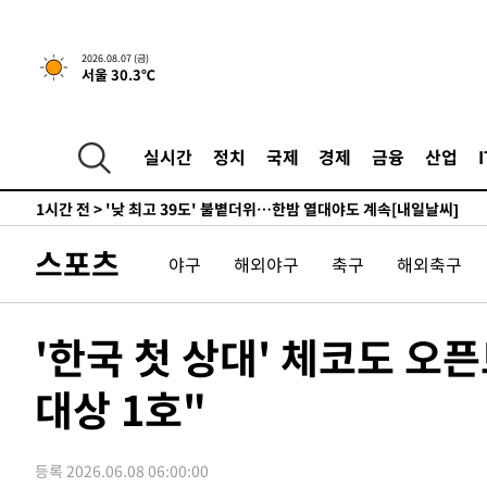
-11930초 전 >
축구협회, 15년 전 심판 성 접대 파문에 "현재는 내부 지
-10615초 전 >
경찰, '홍명보는 2순위' 결론냈던 스포츠윤리센터도 압
2026.08.07 (금)
서울 30.3℃
1시간 전 >
[속보]합참 "北 발사체는 단거리탄도미사일…감시·경계태세
1시간 전 >
日방위성, 北이 동해로 쏜 발사체는 탄도미사일 가능성
1시간 전 >
[속보] SKT, 에이닷 서비스 장애 발생…"원인 파악 중"
실시간
정치
국제
경제
금융
산업
1시간 전 >
[속보]합참 "북, 동해상으로 미상 발사체 발사"
1시간 전 >
'낮 최고 39도' 불볕더위…한밤 열대야도 계속[내일날씨]
1시간 전 >
[속보]7~9일 프로야구 3연전도 폭염 취소…11일 재개
스포츠
야구
해외야구
축구
해외축구
1시간 전 >
"韓 외환시장 개입 관측 배경엔 美의 대한국 무역적자 있어"
2시간 전 >
'월드컵 탈락 후폭풍' 축구협회…초유의 압수수색에 '충격·당
2시간 전 >
서울 낮 37.9도, 올여름 최고치 경신…영등포 순간 '40도'
'한국 첫 상대' 체코도 
2시간 전 >
[속보]종합특검, 대검 추가 압수수색…내란 중요임무종사 혐
대상 1호"
3시간 전 >
[속보]코스닥, 800p 회복…0.26% 오른 801.67 마감
3시간 전 >
[속보]코스피, 301.88포인트(4.58%) 내린 6296.38 마감
3시간 전 >
[속보]원·달러 환율, 0.7원 내린 1423.8원 마감
등록 2026.06.08 06:00:00
4시간 전 >
"여기 떨어졌다"…다누리, 스페이스X 로켓 달 충돌 흔적 포착