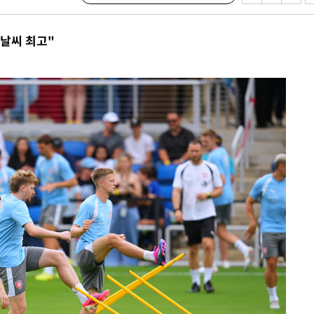
 격파
다"
날씨 최고"
수수색(종
4%↑
침 준수"
수수색
 강화"
황'
의