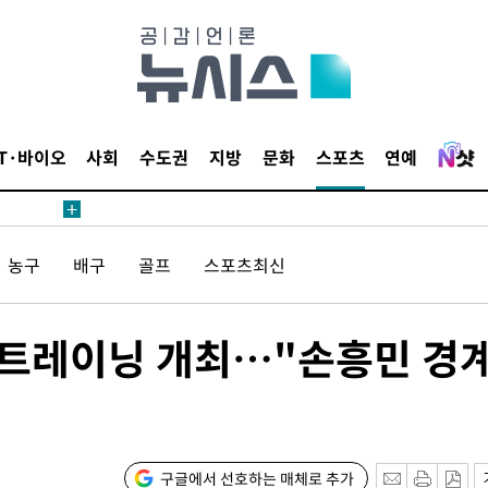
침 준수"
수수색
 강화"
IT·바이오
사회
수도권
지방
문화
스포츠
연예
농구
배구
골프
스포츠최신
황'
오픈트레이닝 개최…"손흥민 경
의
구글에서 선호하는 매체로 추가