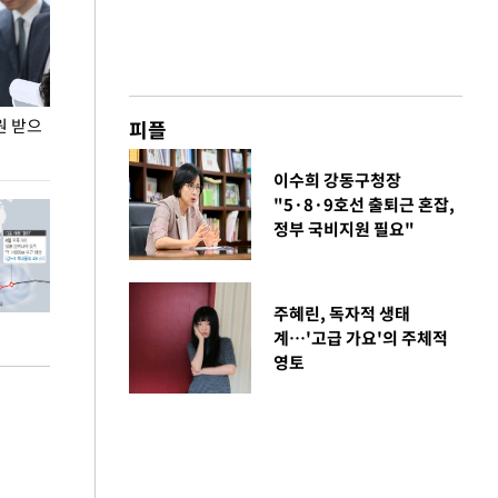
원 받으
정동영, 조현 '이상주의' 발언에 "이상이 있어야
장동혁 "李 대
피플
현실 바꿔"
하다"
이수희 강동구청장
"5·8·9호선 출퇴근 혼잡,
정부 국비지원 필요"
주혜린, 독자적 생태
계…'고급 가요'의 주체적
영토