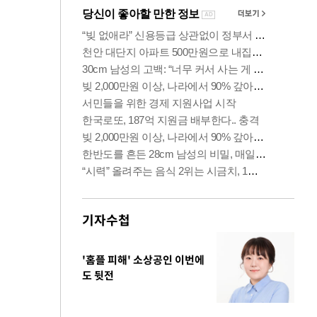
기자수첩
'홈플 피해' 소상공인 이번에
도 뒷전