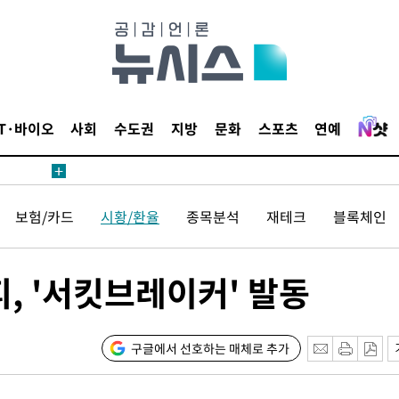
무부 대변인
해 불가피"
등 압수수
월 중 예
IT·바이오
사회
수도권
지방
문화
스포츠
연예
보험/카드
시황/환율
종목분석
재테크
블록체인
장
, '서킷브레이커' 발동
 구축
 마감 다
어려워" 취
구글에서 선호하는 매체로 추가
무부 대변인
해 불가피"