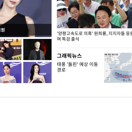
지원
"수사·기소 분리 관련 대비책 최
'양평고속도로 의혹' 원희룡, 지지자들 응
"
며 특검 출석
그래픽뉴스
태풍 '돌핀' 예상 이동
경로