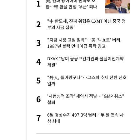
美, 엔화 방어하며 원화도 소
1
1
세
환…韓 환율 안정 '우군' 되나
입힌다…AI 로봇 연
"中 반도체, 진짜 위협은 CXMT 아닌 중국 정
2
2
부의 자금 집중"
대 올라…많이 걱정
"지금 시장 고점 임박"…美 '빅쇼트' 버리,
3
3
1987년 블랙 먼데이급 폭락 경고
 재산 잃고 필리핀
DXVX "남미 공공보건기관과 물질이전계약
4
4
체결"
"짝짝이 눈 탈출"
"外人, 돌아왔구나"…코스피 추세 전환 신호
5
5
일까
이 안 된다"
'시험성적 조작' 제약사 적발…"GMP 취소"
6
6
철퇴
 원전 반대 안해…안
6월 경상수지 497.3억 달러…두 달 연속 사
7
7
상 최대