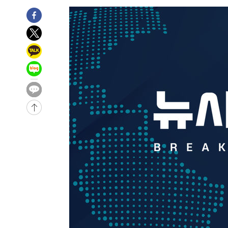
-28436초 전 >
[속보]경찰, '홍명보 선임 논란' 대한축구협회·축구회관 
색
-27823초 전 >
[속보]산업장관 "美무역법 제301조 과잉생산 결과 발표 8
상
-27616초 전 >
[속보]코스피 매도사이드카 발동…4%대 급락
-26888초 전 >
[속보]전남광주 초대 시민추천 부시장에 백승주·윤난실
-24449초 전 >
서울 열대야 15일째 지속…비공식 '초열대야' 30도 넘어
-23016초 전 >
[속보]코스닥, 2.15포인트(0.27%) 내린 797.44 출발
-22999초 전 >
[속보]코스피, 119.51포인트(1.81%) 내린 6478.75 개
-19446초 전 >
6월 경상수지 497.3억 달러…두 달 연속 사상 최대
-19397초 전 >
서울 낮 39도 '폭염중대경보'…40도 관측 가능성도
-16759초 전 >
미 워싱턴주 스포캔 시의 통제불능 3개 산불, 방화선 일부
-8932초 전 >
[속보] 호르무즈 해협 이란-오만 협상 기대속 뉴욕증시 혼조
우 0.49%↑
-7287초 전 >
[속보] 이란 대통령 "지금 최고지도자와 소통하기가 매우 
임 3년 인터뷰
2시간 전 >
[속보] "이란-오만, 호르무즈 해협 통행 항로 합의" 이란 외