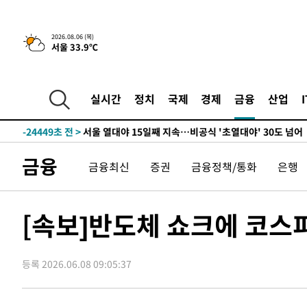
2시간 전 >
[속보] "이란-오만, 호르무즈 해협 통행 항로 합의" 이란 외
-29739초 전 >
[속보]산업장관 "李정부, 원전 반대 안해…안정 전력 위
2026.08.06 (목)
서울 33.9℃
-28436초 전 >
[속보]경찰, '홍명보 선임 논란' 대한축구협회·축구회관 
색
-27823초 전 >
[속보]산업장관 "美무역법 제301조 과잉생산 결과 발표 8
상
-27616초 전 >
[속보]코스피 매도사이드카 발동…4%대 급락
실시간
정치
국제
경제
금융
산업
-26888초 전 >
[속보]전남광주 초대 시민추천 부시장에 백승주·윤난실
-24449초 전 >
서울 열대야 15일째 지속…비공식 '초열대야' 30도 넘어
-23016초 전 >
[속보]코스닥, 2.15포인트(0.27%) 내린 797.44 출발
금융
금융최신
증권
금융정책/통화
은행
-22999초 전 >
[속보]코스피, 119.51포인트(1.81%) 내린 6478.75 개
-19446초 전 >
6월 경상수지 497.3억 달러…두 달 연속 사상 최대
-19397초 전 >
서울 낮 39도 '폭염중대경보'…40도 관측 가능성도
[속보]반도체 쇼크에 코스피
-16759초 전 >
미 워싱턴주 스포캔 시의 통제불능 3개 산불, 방화선 일부
-8932초 전 >
[속보] 호르무즈 해협 이란-오만 협상 기대속 뉴욕증시 혼조
우 0.49%↑
등록 2026.06.08 09:05:37
-7287초 전 >
[속보] 이란 대통령 "지금 최고지도자와 소통하기가 매우 
임 3년 인터뷰
2시간 전 >
[속보] "이란-오만, 호르무즈 해협 통행 항로 합의" 이란 외
-29739초 전 >
[속보]산업장관 "李정부, 원전 반대 안해…안정 전력 위