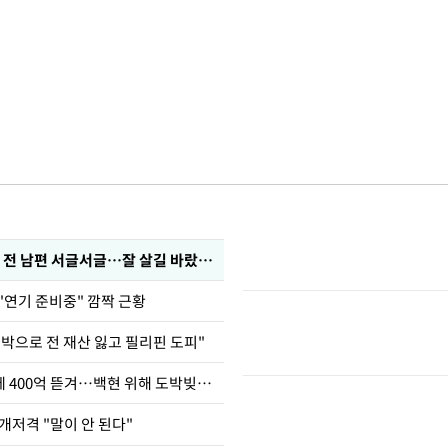
정보석 "황정음 전 남편 서글서글…잘 살길 바랐는데"
"연기 준비중" 깜짝 근황
도박으로 전 재산 잃고 필리핀 도피"
차가원 "MC몽에 400억 뜯겨…백현 위해 도박빚 갚아줘"
개저격 "말이 안 된다"