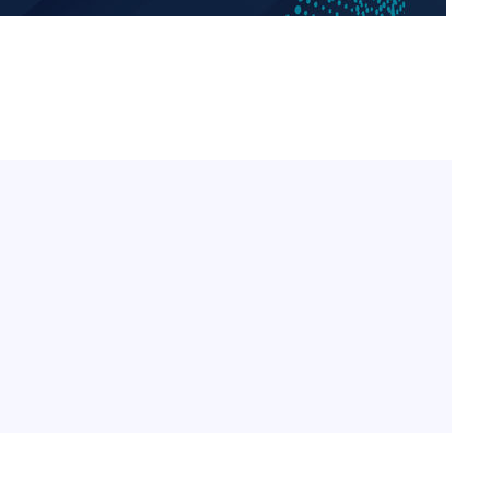
정웅인 첫째 딸, 연기자 지
1
망…또 배우 꿈꾸는 스타 2
정부, 전 산업에 'AI 옷' 
2
1000대 보급 추진
'첫 주연' 정준원 "심판
3
돼"
황기순 "원정 도박으로 전
4
도피"
최준희, 또 성형수술 예고 
5
바다, 워터밤 공개저격 "말
6
[속보]산업장관 "李정부,
7
정 전력 위해 불가피"