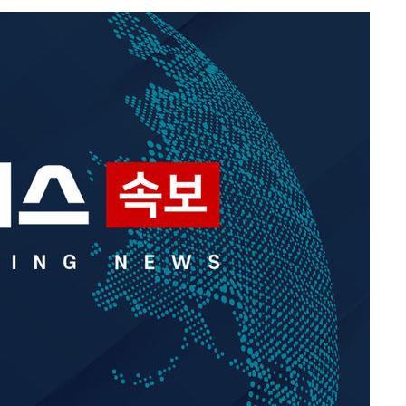
등 압수수
월 중 예
장
 구축
 마감 다
어려워" 취
무부 대변인