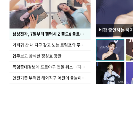
비광 출연하는 하
이재명 대통령, 
삼성전자, 7일부터 갤럭시 Z 폴드8 울트라·폴드8·플립8 출시
선 다해 강구해야
기저귀 찬 채 지구 갖고 노는 트럼프와 푸틴 형상 미로
업무보고 참석한 정성호 장관
폭염중대경보에 프로야구 연일 취소…피칭 연습장 '52도'
안전기준 부적합 해외직구 어린이 물놀이용품 판매 중단 요청한 서울시